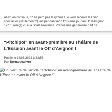
Allez, on continue, on ne perd pas le rythme ! Je vous raconte les cinq
spectacles (seulement ?) vus pendant mon troisième jour au Off d'Avignon.
12h : Frère(s) vu à la Scala Provence. Prenez une généreuse part de
justesse. Une pincée d'émotions, juste...
"Pitchipoï" en avant-première au Théâtre de
L'Essaïon avant le Off d'Avignon !
Publié le 14/05/2022 à 23:55
Par
Borntobealivre