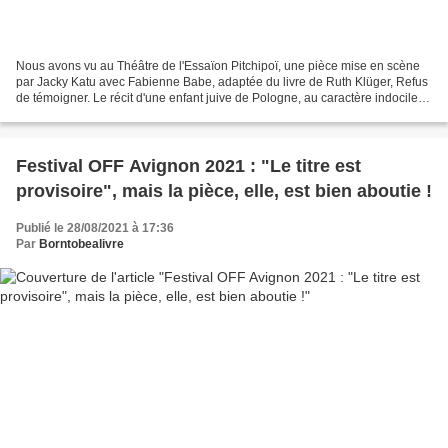
Nous avons vu au Théâtre de l'Essaïon Pitchipoï, une pièce mise en scène
par Jacky Katu avec Fabienne Babe, adaptée du livre de Ruth Klüger, Refus
de témoigner. Le récit d'une enfant juive de Pologne, au caractère indocile,
envoyée avec sa mère au camp...
Festival OFF Avignon 2021 : "Le titre est
provisoire", mais la pièce, elle, est bien aboutie !
Publié le 28/08/2021 à 17:36
Par
Borntobealivre