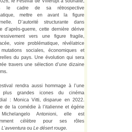
026, le Festival de Villerupt a souhaité,
s le cadre de sa rétrospective
matique, mettre en avant la figure
rnelle. D’autorité structurante dans
alie d’après-guerre, cette dernière dérive
ressivement vers une figure fragile,
acée, voire problématique, révélatrice
mutations sociales, économiques et
urelles du pays. Une évolution qui sera
strée travers une sélection d’une dizaine
lms.
estival rendra aussi hommage à l’une
 plus grandes icones du cinéma
ial : Monica Vitti, disparue en 2022.
e de la comédie à l’italienne et égérie
Michelangelo Antonioni, elle est
amment célèbre pour ses rôles
s
L’
avventura
ou
Le désert rouge
.