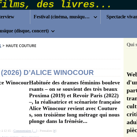
terview
Festival (cinéma, musique...)
Spectacle viva
sique (disque, concert)
Qui 
S
>
HAUTE COUTURE
 (2026) D’ALICE WINOCOUR
Web
d'u
Habituée des drames féminins bouleve
rsants – on se souvient des très beaux
pa
Proxima (2019) et Revoir Paris (2022)
tra
–, la réalisatrice et scénariste française
cul
Alice Winocour revient avec Couture
cri
s, son troisième long métrage qui nous
plonge dans la frénésie...
adu
pi
c à 12:15 -
Commentaires [
…
]
- Permalien [
#
]