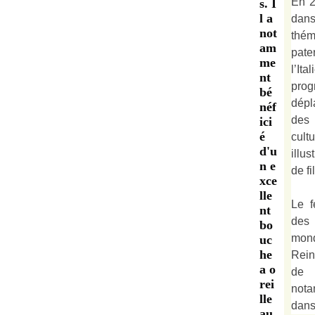
En 2
s. I
l a
dan
not
thé
am
pate
me
l’It
nt
prog
bé
dépl
néf
des 
ici
é
cult
d'u
illu
n e
de fi
xce
lle
Le f
nt
des
bo
mond
uc
he
Rein
a o
de 
rei
not
lle
dan
au