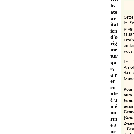
lis
ate
ur
Cett
le
Fe
ital
prog
ien
fais
d'o
Festi
rig
entie
ine
vous 
tur
qu
Le f
e,
Arnol
des 
a r
Manen
en
co
Pour 
ntr
aura
é u
fem
n é
aussi
no
Cann
rm
(Gr
Zviag
e s
- Fes
uc