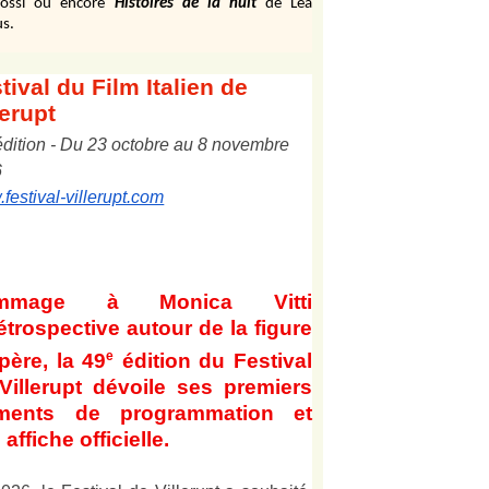
ossi ou encore
Histoires de la nuit
de Léa
s.
tival
du Film Italien de
lerupt
édition
-
Du
2
3
octobre au
8
novembre
6
festival-villerupt.com
mmage à Monica Vitti
étrospective autour de la figure
e
père, la 49
édition du Festival
Villerupt dévoile ses premiers
éments de programmation et
affiche officielle
.