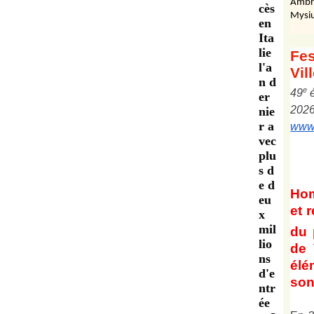
Ambr
cès
Mysiu
en
Ita
lie
Fes
l'a
Vil
n d
e
4
9
er
202
nie
r a
www.
vec
plu
s d
e d
Ho
eu
et
r
x
mil
du 
lio
de 
ns
él
d'e
son 
ntr
ée