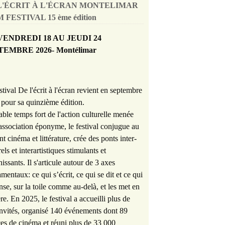
L'ÉCRIT À L'ÉCRAN MONTELIMAR
 FESTIVAL 15 ème édition
VENDREDI 18 AU JEUDI 24
TEMBRE 2026- Montélimar
stival De l'écrit à l'écran revient en septembre
pour sa quinzième édition.
able temps fort de l'action culturelle menée
'association éponyme, le festival conjugue au
nt cinéma et littérature, crée des ponts inter-
rels et interartistiques stimulants et
hissants. Il s'articule autour de 3 axes
mentaux: ce qui s’écrit, ce qui se dit et ce qui
nse, sur la toile comme au-delà, et les met en
re. En 2025, le festival a accueilli plus de
nvités, organisé 140 événements dont 89
es de cinéma et réuni plus de 33 000