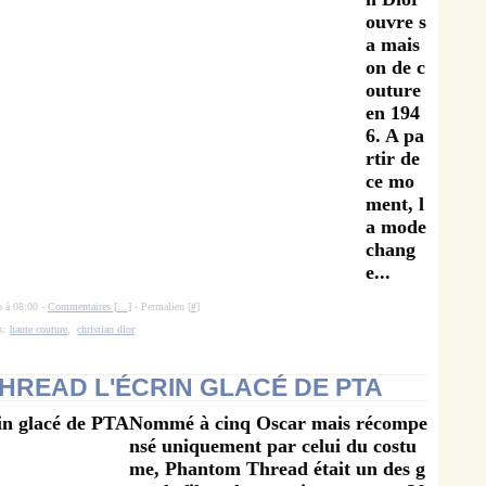
ouvre s
a mais
on de c
outure
en 194
6. A pa
rtir de
ce mo
ment, l
a mode
chang
e...
o à 08:00 -
Commentaires [
…
]
- Permalien [
#
]
s:
haute couture
,
christian dior
HREAD L'ÉCRIN GLACÉ DE PTA
Nommé à cinq Oscar mais récompe
nsé uniquement par celui du costu
me, Phantom Thread était un des g