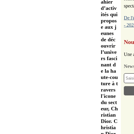
ahier
spect
d’activ
ités qui
De l'
propos
- 202
e aux j
eunes
de déc
Nou
ouvrir
l’unive
Une a
rs fasci
nant d
News
e la ha
ute-cou
ture à t
ravers
l'icone
du sect
eur, Ch
ristian
Dior. C
hristia
n Dior