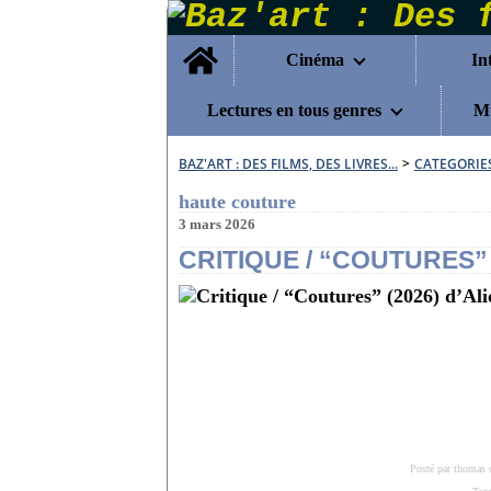
Home
Cinéma
In
Lectures en tous genres
Mu
BAZ'ART : DES FILMS, DES LIVRES...
>
CATEGORIE
haute couture
3 mars 2026
CRITIQUE / “COUTURES”
Posté par thomas 