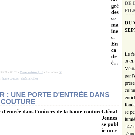
DE 
gré
FILM
des
se
DU 
ma
SEP
ine
s.
En
ca
Le fe
dr
2026 
é...
Vérit
UGOT à 06:28 -
Commentaires [
…
]
- Permalien [
#
]
par l
s:
haute couture
,
cinéma italien
prése
cultu
OR : UNE PORTE D'ENTRÉE DANS
enric
E COUTURE
fonda
Glénat
se pe
Jeunes
lumiè
se publ
147 i
ie un c
séanc