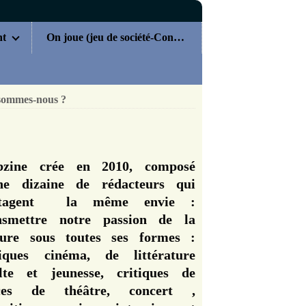
nt
On joue (jeu de société-Concours)
sommes-nous ?
zine crée en 2010, composé
ne dizaine de rédacteurs qui
rtagent la même envie :
nsmettre notre passion de la
ture sous toutes ses formes :
tiques cinéma, de littérature
lte et jeunesse, critiques de
èces de théâtre, concert ,