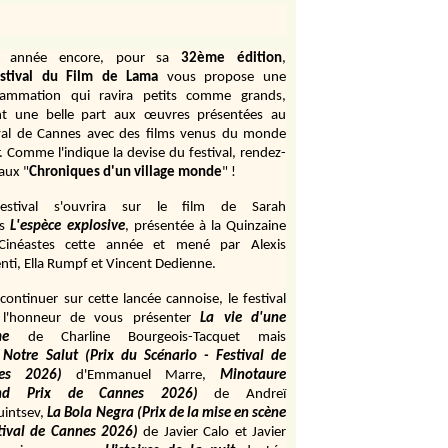
e année encore, pour sa
32ème édition
,
stival du Film de Lama
vous propose une
rammation qui ravira petits comme grands,
ant une belle part aux œuvres présentées au
val de Cannes avec des films venus du monde
r. Comme l'indique la devise du festival, rendez-
aux "
Chroniques d'un village monde
" !
estival s'ouvrira sur le film de Sarah
s
L'espèce explosive
, présentée à la Quinzaine
Cinéastes cette année et mené par Alexis
ti, Ella Rumpf et Vincent Dedienne.
continuer sur cette lancée cannoise, le festival
 l'honneur de vous présenter
La vie d'une
me
de
Charline Bourgeois-Tacquet
mais
Notre Salut (Prix du Scénario - Festival de
es 2026)
d'Emmanuel Marre,
Minotaure
and Prix de Cannes 2026)
de Andreï
uintsev,
La Bola Negra (Prix de la mise en scène
tival de Cannes 2026)
de Javier Calo et Javier