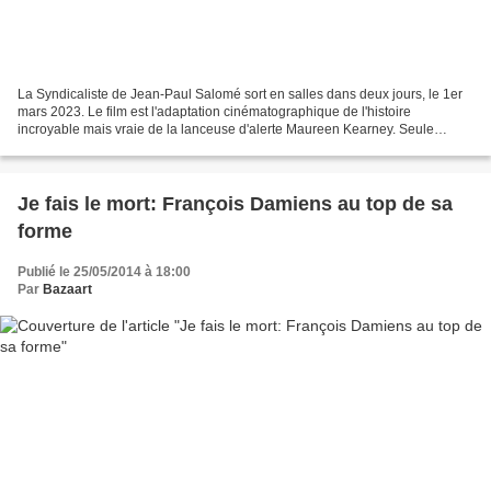
La Syndicaliste de Jean-Paul Salomé sort en salles dans deux jours, le 1er
mars 2023. Le film est l'adaptation cinématographique de l'histoire
incroyable mais vraie de la lanceuse d'alerte Maureen Kearney. Seule
contre tous, elle s’est battue bec et ongles...
Je fais le mort: François Damiens au top de sa
forme
Publié le 25/05/2014 à 18:00
Par
Bazaart