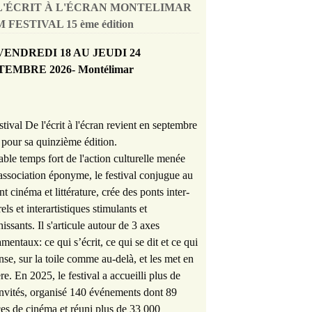
L'ÉCRIT À L'ÉCRAN MONTELIMAR
 FESTIVAL 15 ème édition
VENDREDI 18 AU JEUDI 24
TEMBRE 2026- Montélimar
stival De l'écrit à l'écran revient en septembre
pour sa quinzième édition.
able temps fort de l'action culturelle menée
'association éponyme, le festival conjugue au
nt cinéma et littérature, crée des ponts inter-
rels et interartistiques stimulants et
hissants. Il s'articule autour de 3 axes
mentaux: ce qui s’écrit, ce qui se dit et ce qui
nse, sur la toile comme au-delà, et les met en
re. En 2025, le festival a accueilli plus de
nvités, organisé 140 événements dont 89
es de cinéma et réuni plus de 33 000