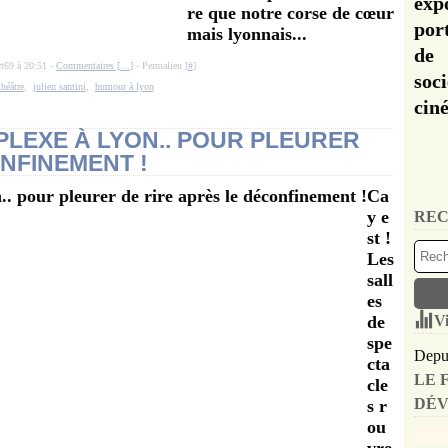
exp
re que notre corse de cœur
por
mais lyonnais...
de 
ct69 à 20:51 -
Commentaires [
…
]
- Permalien [
#
]
soc
théâtre
,
julien santini
,
humour à lyon
cin
PLEXE À LYON.. POUR PLEURER
NFINEMENT !
Ca
y e
REC
st !
Les
sall
es
de
Vi
spe
Depui
cta
LE 
cle
DÉV
s r
ou