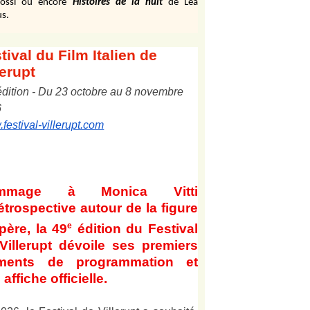
ossi ou encore
Histoires de la nuit
de Léa
s.
tival
du Film Italien de
lerupt
édition
-
Du
2
3
octobre au
8
novembre
6
festival-villerupt.com
mmage à Monica Vitti
étrospective autour de la figure
e
père, la 49
édition du Festival
Villerupt dévoile ses premiers
éments de programmation et
affiche officielle
.