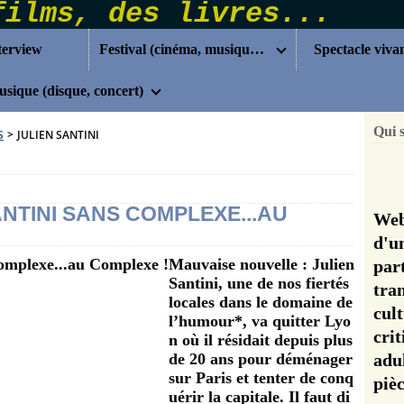
terview
Festival (cinéma, musique...)
Spectacle viva
sique (disque, concert)
Qui 
S
>
JULIEN SANTINI
NTINI SANS COMPLEXE...AU
Web
d'u
Mauvaise nouvelle : Julien
pa
Santini, une de nos fiertés
tra
locales dans le domaine de
cul
l’humour*, va quitter Lyo
cri
n où il résidait depuis plus
de 20 ans pour déménager
adu
sur Paris et tenter de conq
pi
uérir la capitale. Il faut di