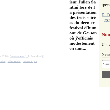
ieur Julien Sa
spect
ntini lors de l
a présentation
De l'
des trois soiré
- 202
es du dernier
festival d'hum
our de Gerson
Nou
où j'officiais
modestement
Une a
en tant...
News
 à 07:00 -
Commentaires [
…
]
- Permalien [
#
]
riste
,
julien santini
,
humour à lyon