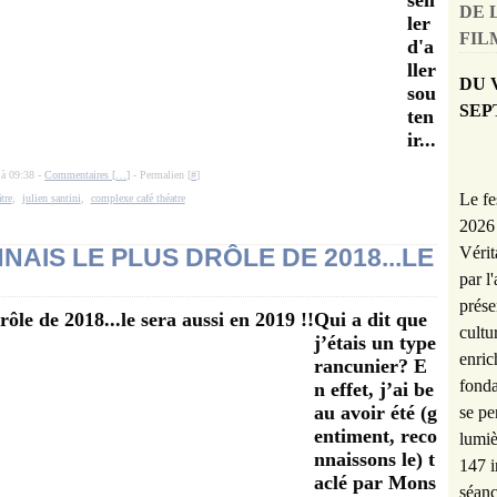
seil
DE 
ler
FILM
d'a
ller
DU 
sou
SEP
ten
ir...
 à 09:38 -
Commentaires [
…
]
- Permalien [
#
]
Le fe
tre
,
julien santini
,
complexe café théatre
2026 
Vérit
NNAIS LE PLUS DRÔLE DE 2018...LE
par l
prése
Qui a dit que
cultu
j’étais un type
enric
rancunier? E
fonda
n effet, j’ai be
au avoir été (g
se pe
entiment, reco
lumiè
nnaissons le) t
147 i
aclé par Mons
séanc