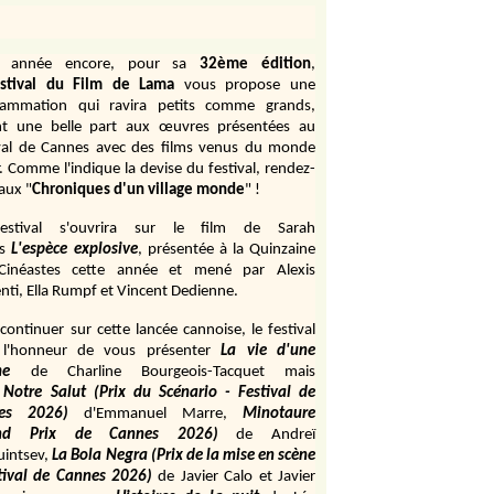
e année encore, pour sa
32ème édition
,
stival du Film de Lama
vous propose une
rammation qui ravira petits comme grands,
ant une belle part aux œuvres présentées au
val de Cannes avec des films venus du monde
r. Comme l'indique la devise du festival, rendez-
aux "
Chroniques d'un village monde
" !
estival s'ouvrira sur le film de Sarah
s
L'espèce explosive
, présentée à la Quinzaine
Cinéastes cette année et mené par Alexis
ti, Ella Rumpf et Vincent Dedienne.
continuer sur cette lancée cannoise, le festival
 l'honneur de vous présenter
La vie d'une
me
de
Charline Bourgeois-Tacquet
mais
Notre Salut (Prix du Scénario - Festival de
es 2026)
d'Emmanuel Marre,
Minotaure
and Prix de Cannes 2026)
de Andreï
uintsev,
La Bola Negra (Prix de la mise en scène
tival de Cannes 2026)
de Javier Calo et Javier