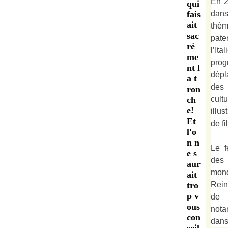
En 2
qui
dan
fais
ait
thé
sac
pate
ré
l’It
me
prog
nt l
dépl
a t
des 
ron
cult
ch
e!
illu
Et
de fi
l'o
n n
Le f
e s
des
aur
mond
ait
Rein
tro
p v
de 
ous
not
con
dan