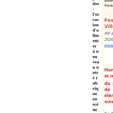
Ambr
ites
Mysiu
-
l'oc
cas
Fes
ion
Vil
d'a
e
4
9
lim
202
ent
er
www.
à n
ou
vea
u n
Ho
otr
et
r
e r
ub
du 
riq
de 
ue
él
en
son 
scè
ne