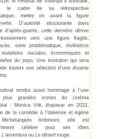
026, le Festival de Villerupt a souhaité,
s le cadre de sa rétrospective
matique, mettre en avant la figure
rnelle. D’autorité structurante dans
alie d’après-guerre, cette dernière dérive
ressivement vers une figure fragile,
acée, voire problématique, révélatrice
mutations sociales, économiques et
urelles du pays. Une évolution qui sera
strée travers une sélection d’une dizaine
lms.
estival rendra aussi hommage à l’une
 plus grandes icones du cinéma
ial : Monica Vitti, disparue en 2022.
e de la comédie à l’italienne et égérie
Michelangelo Antonioni, elle est
amment célèbre pour ses rôles
s
L’
avventura
ou
Le désert rouge
.