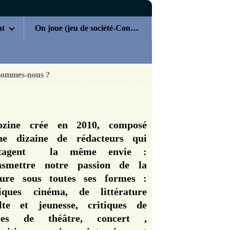
nt
On joue (jeu de société-Concours)
sommes-nous ?
zine crée en 2010, composé
ne dizaine de rédacteurs qui
rtagent la même envie :
nsmettre notre passion de la
ture sous toutes ses formes :
tiques cinéma, de littérature
lte et jeunesse, critiques de
èces de théâtre, concert ,