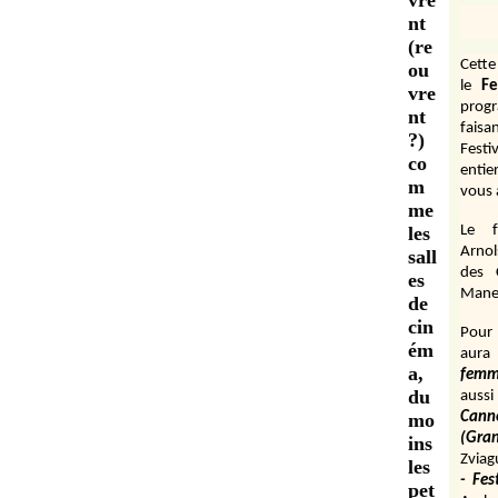
vre
nt
(re
Cett
ou
le
Fe
vre
prog
nt
fais
?)
Festi
co
entie
m
vous 
me
les
Le f
Arnol
sall
des 
es
Manen
de
cin
Pour 
ém
aura
a,
fem
du
aussi
mo
Cann
(Gr
ins
Zviag
les
- Fes
pet