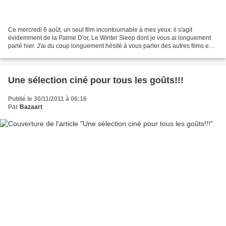
Ce mercredi 6 août, un seul film incontournable à mes yeux: il s'agit
évidemment de la Palme D'or, Le Winter Sleep dont je vous ai longuement
parlé hier. J'ai du coup longuement hésité à vous parler des autres films en
salles, mais finalement, comme il...
Une sélection ciné pour tous les goûts!!!
Publié le 30/11/2011 à 06:16
Par
Bazaart