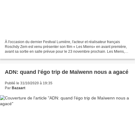
À l'occasion du dernier Festival Lumière, l'acteur et réalisateur français
Roschdy Zem est venu présenter son film « Les Miens» en avant première,
avant sa sortie en salle prévue pour le 23 novembre prochain. Les Miens,
c'est une très belle chronique...
ADN: quand l'égo trip de Maïwenn nous a agacé
Publié le 31/10/2020 à 19:35
Par
Bazaart