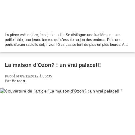
La pièce est sombre, le sujet aussi… Se distingue une lumière sous une
petite table, une jeune femme qui s’essaie au jeu des ombres. Puis une
porte d’acier racle le sol, il vient. Ses pas se font de plus en plus lourds. A
chaque marche, tout ce qui dépasse...
La maison d'Ozon? : un vrai palace!!!
Publié le 09/11/2012 à 05:35
Par
Bazaart