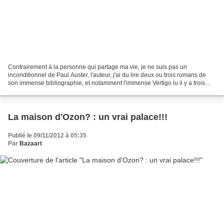
Contrairement à la personne qui partage ma vie, je ne suis pas un
inconditionnel de Paul Auster, l'auteur, j'ai du lire deux ou trois romans de
son immense bibliographie, et notamment l'immense Vertigo lu il y a trois
ans dans le cadre d'un roman de quartier.Après...
La maison d'Ozon? : un vrai palace!!!
Publié le 09/11/2012 à 05:35
Par
Bazaart