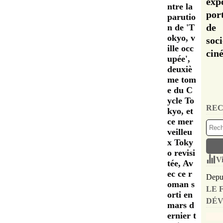
exp
ntre la
por
parutio
de 
n de 'T
okyo, v
soc
ille occ
cin
upée',
deuxiè
me tom
e du C
ycle To
REC
kyo, et
ce mer
veilleu
x Toky
o revisi
Vi
tée, Av
ec ce r
Depui
oman s
LE 
orti en
DÉV
mars d
ernier t