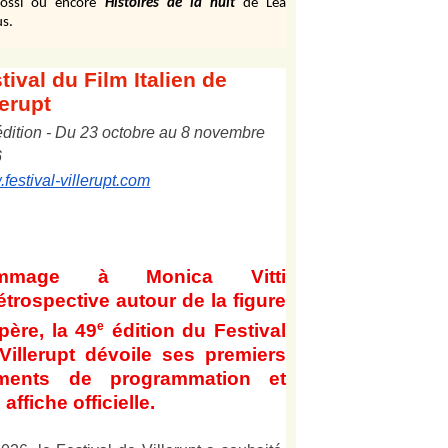
ossi ou encore
Histoires de la nuit
de Léa
s.
tival
du Film Italien de
lerupt
édition
-
Du
2
3
octobre au
8
novembre
6
festival-villerupt.com
mmage à Monica Vitti
étrospective autour de la figure
e
père, la 49
édition du Festival
Villerupt dévoile ses premiers
éments de programmation et
affiche officielle
.