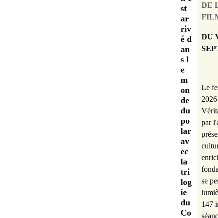
DE 
st
FILM
ar
riv
DU 
é d
SEP
an
s l
e
m
Le fe
on
2026 
de
du
Vérit
po
par l
lar
prése
av
cultu
ec
enric
la
fonda
tri
se pe
log
ie
lumiè
du
147 i
Co
séanc