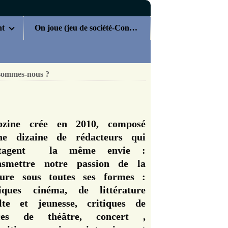
nt
On joue (jeu de société-Concours)
sommes-nous ?
zine crée en 2010, composé
ne dizaine de rédacteurs qui
rtagent la même envie :
nsmettre notre passion de la
ture sous toutes ses formes :
tiques cinéma, de littérature
lte et jeunesse, critiques de
èces de théâtre, concert ,