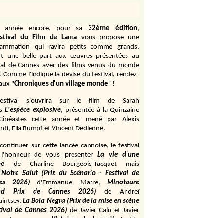
e année encore, pour sa
32ème édition
,
stival du Film de Lama
vous propose une
rammation qui ravira petits comme grands,
ant une belle part aux œuvres présentées au
val de Cannes avec des films venus du monde
r. Comme l'indique la devise du festival, rendez-
aux "
Chroniques d'un village monde
" !
estival s'ouvrira sur le film de Sarah
s
L'espèce explosive
, présentée à la Quinzaine
Cinéastes cette année et mené par Alexis
ti, Ella Rumpf et Vincent Dedienne.
continuer sur cette lancée cannoise, le festival
 l'honneur de vous présenter
La vie d'une
me
de
Charline Bourgeois-Tacquet
mais
Notre Salut (Prix du Scénario - Festival de
es 2026)
d'Emmanuel Marre,
Minotaure
and Prix de Cannes 2026)
de Andreï
uintsev,
La Bola Negra (Prix de la mise en scène
tival de Cannes 2026)
de Javier Calo et Javier