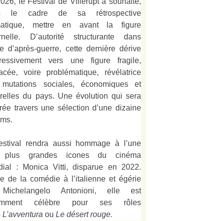
026, le Festival de Villerupt a souhaité,
s le cadre de sa rétrospective
matique, mettre en avant la figure
rnelle. D’autorité structurante dans
alie d’après-guerre, cette dernière dérive
ressivement vers une figure fragile,
acée, voire problématique, révélatrice
mutations sociales, économiques et
urelles du pays. Une évolution qui sera
strée travers une sélection d’une dizaine
lms.
estival rendra aussi hommage à l’une
 plus grandes icones du cinéma
ial : Monica Vitti, disparue en 2022.
e de la comédie à l’italienne et égérie
Michelangelo Antonioni, elle est
amment célèbre pour ses rôles
s
L’
avventura
ou
Le désert rouge
.