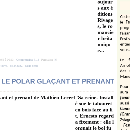
oujour
s aux é
ditions
Cett
Rivage
le
Fe
s, le ro
prog
mancie
fais
r brita
Festi
nniqu
entie
e...
vous 
ct69 à 06:33 -
Commentaires [
…
]
- Permalien [
#
]
Le f
Arnol
:
tokyo
,
polar 2022
,
david peace
des 
Manen
: LE POLAR GLAÇANT ET PRENANT
Pour 
aura
"Sa reine. Install
fem
é sur le tabouret
aussi
en bois face au li
Cann
(Gr
t, Ernesto regard
Zviag
a fixement : elle l
- Fes
orgnait le bol fu