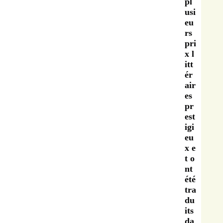
pl
usi
eu
rs
pri
x l
itt
ér
air
es
pr
est
igi
eu
x e
t o
nt
été
tra
du
its
da