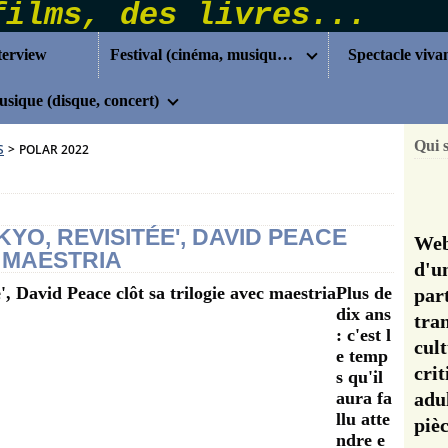
terview
Festival (cinéma, musique...)
Spectacle viva
sique (disque, concert)
Qui 
S
>
POLAR 2022
OKYO, REVISITÉE', DAVID PEACE
Web
 MAESTRIA
d'u
Plus de
pa
dix ans
tra
: c'est l
cul
e temp
cri
s qu'il
aura fa
adu
llu atte
pi
ndre e