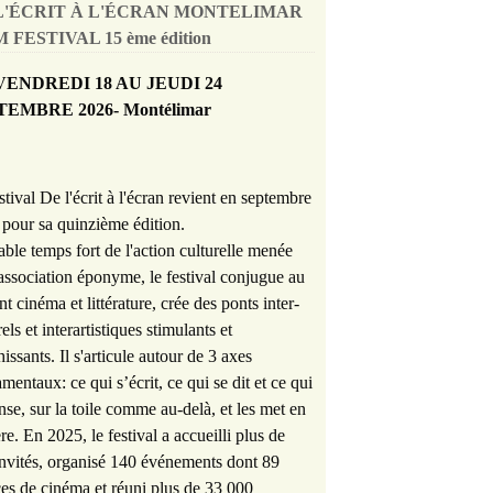
L'ÉCRIT À L'ÉCRAN MONTELIMAR
 FESTIVAL 15 ème édition
VENDREDI 18 AU JEUDI 24
TEMBRE 2026- Montélimar
stival De l'écrit à l'écran revient en septembre
pour sa quinzième édition.
able temps fort de l'action culturelle menée
'association éponyme, le festival conjugue au
nt cinéma et littérature, crée des ponts inter-
rels et interartistiques stimulants et
hissants. Il s'articule autour de 3 axes
mentaux: ce qui s’écrit, ce qui se dit et ce qui
nse, sur la toile comme au-delà, et les met en
re. En 2025, le festival a accueilli plus de
nvités, organisé 140 événements dont 89
es de cinéma et réuni plus de 33 000