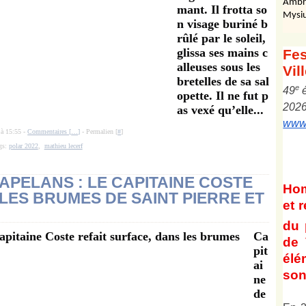
Ambr
mant. Il frotta so
Mysiu
n visage buriné b
rûlé par le soleil,
glissa ses mains c
Fes
alleuses sous les
Vil
bretelles de sa sal
e
4
9
opette. Il ne fut p
202
as vexé qu’elle...
www.
 à 15:55 -
Commentaires [
…
]
- Permalien [
#
]
gs:
polar 2022
,
mathieu lecerf
APELANS : LE CAPITAINE COSTE
Ho
LES BRUMES DE SAINT PIERRE ET
et
r
du 
Ca
de 
pit
él
ai
son 
ne
de