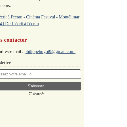
ateurs.
écrit à l'écran - Cinéma Festival - Montélimar
4 | De L'écrit à l'écran
s contacter
dresse mail :
philippehugot9@gmail.com
letter
170 abonnés