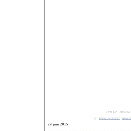
Posté par Borntobeal
Tags:
raphael personnaz
,
Antoine
29 juin 2015