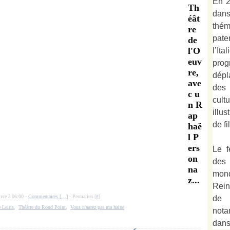
En 2
Th
dan
éât
thé
re
pate
de
l'O
l’It
euv
prog
re,
dépl
ave
des 
c u
cult
n R
illu
ap
de fi
haë
l P
ers
Le f
on
des
na
mond
z...
Rein
ivre à 06:00 -
Commentaires [
…
]
- Permalien [
#
]
de 
 Leiris
,
Théâtre du Rond Point
,
Vous n'aurez pas ma haine
not
dan