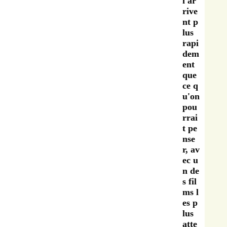
i ar
rive
nt p
lus
rapi
dem
ent
que
ce q
u'on
pou
rrai
t pe
nse
r, av
ec u
n de
s fil
ms l
es p
lus
atte