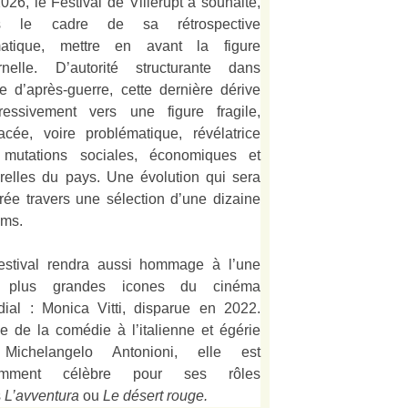
026, le Festival de Villerupt a souhaité,
s le cadre de sa rétrospective
matique, mettre en avant la figure
rnelle. D’autorité structurante dans
alie d’après-guerre, cette dernière dérive
ressivement vers une figure fragile,
acée, voire problématique, révélatrice
mutations sociales, économiques et
urelles du pays. Une évolution qui sera
strée travers une sélection d’une dizaine
lms.
estival rendra aussi hommage à l’une
 plus grandes icones du cinéma
ial : Monica Vitti, disparue en 2022.
e de la comédie à l’italienne et égérie
Michelangelo Antonioni, elle est
amment célèbre pour ses rôles
s
L’
avventura
ou
Le désert rouge
.