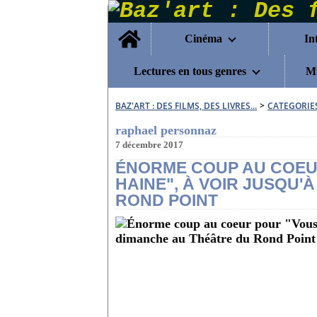
Home
Cinéma
In
Lectures en tous genres
Mu
BAZ'ART : DES FILMS, DES LIVRES...
>
CATEGORIE
raphael personnaz
7 décembre 2017
ÉNORME COUP AU COEU
HAINE", À VOIR JUSQU'
ROND POINT