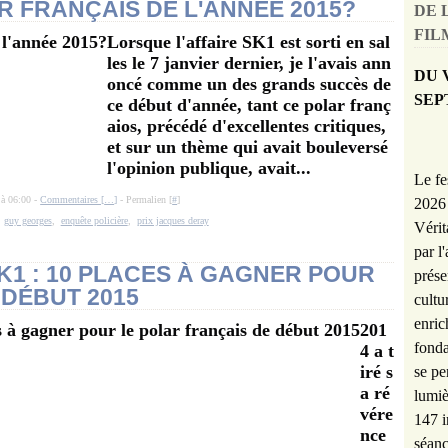
AR FRANÇAIS DE L'ANNÉE 2015?
DE 
FILM
Lorsque l'affaire SK1 est sorti en sal
les le 7 janvier dernier, je l'avais ann
DU 
oncé comme un des grands succès de
SEP
ce début d'année, tant ce polar franç
aios, précédé d'excellentes critiques,
et sur un thème qui avait bouleversé
l'opinion publique, avait...
Le fe
 à 06:00 -
Commentaires [
…
]
- Permalien [
#
]
2026 
,
guy georges
,
enquête policière
,
prix jacques deray
Vérit
par l
K1 : 10 PLACES À GAGNER POUR
prése
 DÉBUT 2015
cultu
enric
201
fonda
4 a t
iré s
se pe
a ré
lumiè
vére
147 i
nce
séanc