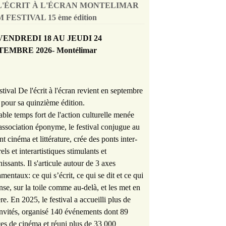
L'ÉCRIT À L'ÉCRAN MONTELIMAR
 FESTIVAL 15 ème édition
VENDREDI 18 AU JEUDI 24
TEMBRE 2026- Montélimar
stival De l'écrit à l'écran revient en septembre
pour sa quinzième édition.
able temps fort de l'action culturelle menée
'association éponyme, le festival conjugue au
nt cinéma et littérature, crée des ponts inter-
rels et interartistiques stimulants et
hissants. Il s'articule autour de 3 axes
mentaux: ce qui s’écrit, ce qui se dit et ce qui
nse, sur la toile comme au-delà, et les met en
re. En 2025, le festival a accueilli plus de
nvités, organisé 140 événements dont 89
es de cinéma et réuni plus de 33 000