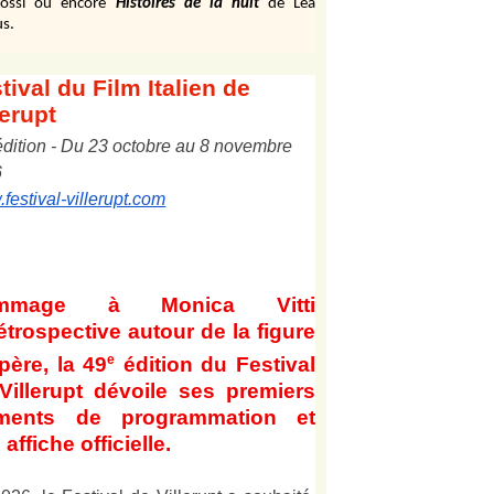
ossi ou encore
Histoires de la nuit
de Léa
s.
tival
du Film Italien de
lerupt
édition
-
Du
2
3
octobre au
8
novembre
6
festival-villerupt.com
mmage à Monica Vitti
étrospective autour de la figure
e
père, la 49
édition du Festival
Villerupt dévoile ses premiers
éments de programmation et
affiche officielle
.