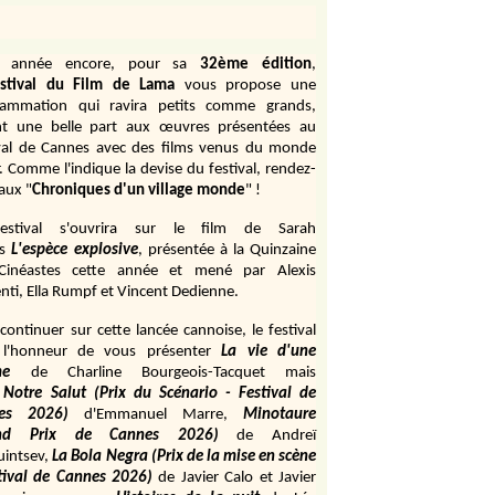
e année encore, pour sa
32ème édition
,
stival du Film de Lama
vous propose une
rammation qui ravira petits comme grands,
ant une belle part aux œuvres présentées au
val de Cannes avec des films venus du monde
r. Comme l'indique la devise du festival, rendez-
aux "
Chroniques d'un village monde
" !
estival s'ouvrira sur le film de Sarah
s
L'espèce explosive
, présentée à la Quinzaine
Cinéastes cette année et mené par Alexis
ti, Ella Rumpf et Vincent Dedienne.
continuer sur cette lancée cannoise, le festival
 l'honneur de vous présenter
La vie d'une
me
de
Charline Bourgeois-Tacquet
mais
Notre Salut (Prix du Scénario - Festival de
es 2026)
d'Emmanuel Marre,
Minotaure
and Prix de Cannes 2026)
de Andreï
uintsev,
La Bola Negra (Prix de la mise en scène
tival de Cannes 2026)
de Javier Calo et Javier