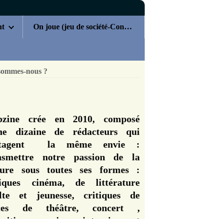
nt
On joue (jeu de société-Concours)
sommes-nous ?
zine crée en 2010, composé
ne dizaine de rédacteurs qui
rtagent la même envie :
nsmettre notre passion de la
ture sous toutes ses formes :
tiques cinéma, de littérature
lte et jeunesse, critiques de
èces de théâtre, concert ,