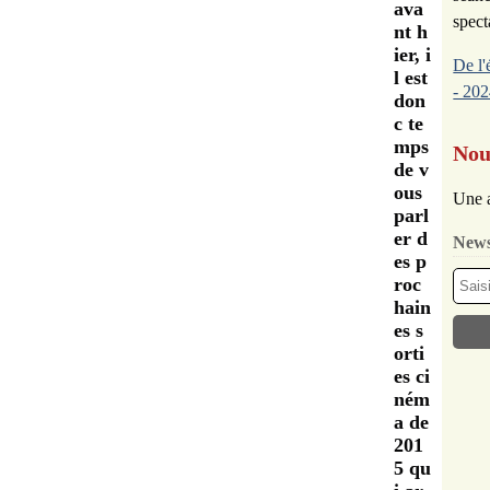
ava
spect
nt h
ier, i
De l'
l est
- 202
don
c te
mps
Nou
de v
ous
Une a
parl
er d
News
es p
roc
hain
es s
orti
es ci
ném
a de
201
5 qu