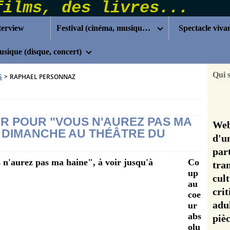
terview
Festival (cinéma, musique...)
Spectacle viva
sique (disque, concert)
Qui 
S
>
RAPHAEL PERSONNAZ
R POUR "VOUS N'AUREZ PAS MA
Web
À DIMANCHE AU THÉÂTRE DU
d'u
pa
Co
tra
up
cul
au
cri
coe
adu
ur
abs
pi
olu