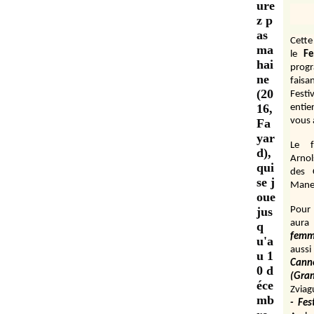
ure
z p
as
Cett
ma
le
Fe
hai
prog
ne
fais
(20
Festi
16,
entie
vous 
Fa
yar
Le f
d),
Arnol
qui
des 
se j
Manen
oue
jus
Pour 
aura
q
fem
u'a
aussi
u 1
Cann
0 d
(Gr
éce
Zviag
mb
- Fes