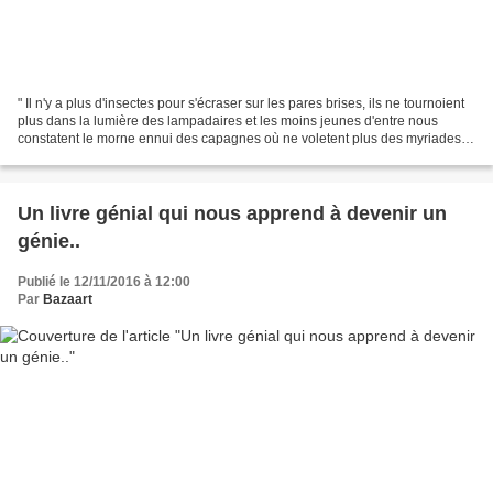
" Il n'y a plus d'insectes pour s'écraser sur les pares brises, ils ne tournoient
plus dans la lumière des lampadaires et les moins jeunes d'entre nous
constatent le morne ennui des capagnes où ne voletent plus des myriades
de papillon et ne bourdonnent...
Un livre génial qui nous apprend à devenir un
génie..
Publié le 12/11/2016 à 12:00
Par
Bazaart