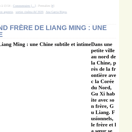
o à 13:54 -
Commentaires [
…
]
- Permalien [
#
]
lm argentin
,
sorties cinéma été 2020
,
Ana Garcia Blaya-
ND FRÈRE DE LIANG MING : UNE
E
Dans une
petite ville
au nord de
la Chine, p
rès de la fr
ontière ave
c la Corée
du Nord,
Gu Xi hab
ite avec so
n frère, G
u Liang. F
usionnels,
le frère et l
a sœur se