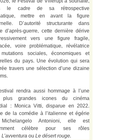
026, le Festival de Villerupt a souhaité,
s le cadre de sa rétrospective
matique, mettre en avant la figure
rnelle. D’autorité structurante dans
alie d’après-guerre, cette dernière dérive
ressivement vers une figure fragile,
acée, voire problématique, révélatrice
mutations sociales, économiques et
urelles du pays. Une évolution qui sera
strée travers une sélection d’une dizaine
lms.
estival rendra aussi hommage à l’une
 plus grandes icones du cinéma
ial : Monica Vitti, disparue en 2022.
e de la comédie à l’italienne et égérie
Michelangelo Antonioni, elle est
amment célèbre pour ses rôles
s
L’
avventura
ou
Le désert rouge
.