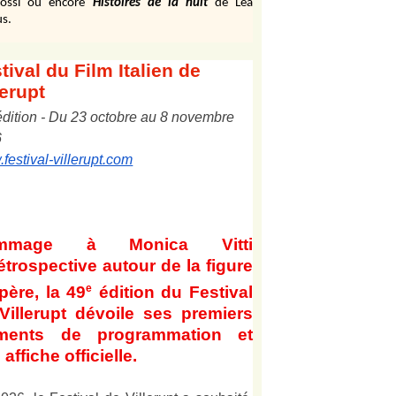
ossi ou encore
Histoires de la nuit
de Léa
s.
tival
du Film Italien de
lerupt
édition
-
Du
2
3
octobre au
8
novembre
6
festival-villerupt.com
mmage à Monica Vitti
étrospective autour de la figure
e
père, la 49
édition du Festival
Villerupt dévoile ses premiers
éments de programmation et
affiche officielle
.