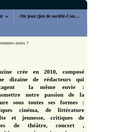
nt
On joue (jeu de société-Concours)
sommes-nous ?
zine crée en 2010, composé
ne dizaine de rédacteurs qui
rtagent la même envie :
nsmettre notre passion de la
ture sous toutes ses formes :
tiques cinéma, de littérature
lte et jeunesse, critiques de
èces de théâtre, concert ,