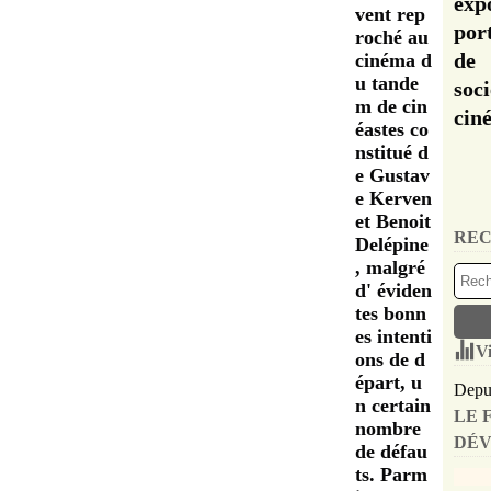
exp
vent rep
por
roché au
de 
cinéma d
u tande
soc
m de cin
cin
éastes co
nstitué d
e Gustav
e Kerven
et Benoit
REC
Delépine
, malgré
d' éviden
tes bonn
es intenti
Vi
ons de d
épart, u
Depui
n certain
LE 
nombre
DÉV
de défau
ts. Parm