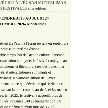
L'ÉCRIT À L'ÉCRAN MONTELIMAR
 FESTIVAL 15 ème édition
VENDREDI 18 AU JEUDI 24
TEMBRE 2026- Montélimar
stival De l'écrit à l'écran revient en septembre
pour sa quinzième édition.
able temps fort de l'action culturelle menée
'association éponyme, le festival conjugue au
nt cinéma et littérature, crée des ponts inter-
rels et interartistiques stimulants et
hissants. Il s'articule autour de 3 axes
mentaux: ce qui s’écrit, ce qui se dit et ce qui
nse, sur la toile comme au-delà, et les met en
re. En 2025, le festival a accueilli plus de
nvités, organisé 140 événements dont 89
es de cinéma et réuni plus de 33 000