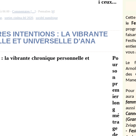
i ceux...
 à 06:00 -
Commentaires [
…
]
- Permalien [
#
]
Cett
ne
,
sorties cinéma été 2020
,
société numérique
le
Fe
prog
RES INTENTIONS : LA VIBRANTE
fais
LE ET UNIVERSELLE D'ANA
Festi
entie
vous 
Po
Le f
ur
Arnol
so
des 
n
Manen
pr
em
Pour 
ier
aura
lon
fem
g
aussi
Cann
mé
(Gr
tra
Zviag
ge
- Fes
de