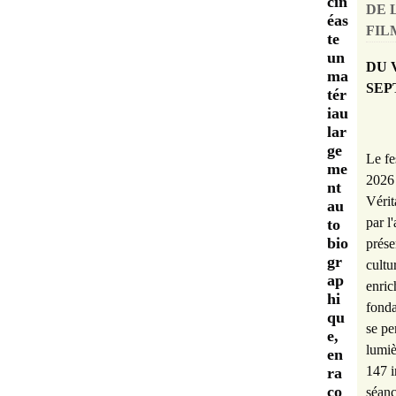
cin
DE 
éas
FILM
te
un
DU 
ma
SEP
tér
iau
lar
ge
Le fe
me
2026 
nt
Vérit
au
par l
to
bio
prése
gr
cultu
ap
enric
hi
fonda
qu
se pe
e,
lumiè
en
147 i
ra
co
séanc