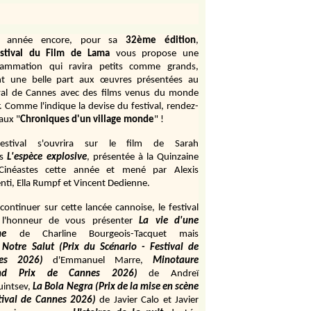
e année encore, pour sa
32ème édition
,
stival du Film de Lama
vous propose une
rammation qui ravira petits comme grands,
ant une belle part aux œuvres présentées au
val de Cannes avec des films venus du monde
r. Comme l'indique la devise du festival, rendez-
aux "
Chroniques d'un village monde
" !
estival s'ouvrira sur le film de Sarah
s
L'espèce explosive
, présentée à la Quinzaine
Cinéastes cette année et mené par Alexis
ti, Ella Rumpf et Vincent Dedienne.
continuer sur cette lancée cannoise, le festival
 l'honneur de vous présenter
La vie d'une
me
de
Charline Bourgeois-Tacquet
mais
Notre Salut (Prix du Scénario - Festival de
es 2026)
d'Emmanuel Marre,
Minotaure
and Prix de Cannes 2026)
de Andreï
uintsev,
La Bola Negra (Prix de la mise en scène
tival de Cannes 2026)
de Javier Calo et Javier