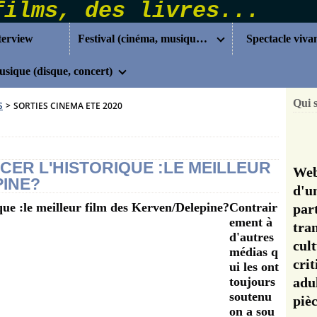
terview
Festival (cinéma, musique...)
Spectacle viva
sique (disque, concert)
Qui 
S
>
SORTIES CINEMA ETE 2020
ACER L'HISTORIQUE :LE MEILLEUR
Web
PINE?
d'u
Contrair
pa
ement à
tra
d'autres
cul
médias q
cri
ui les ont
toujours
adu
soutenu
pi
on a sou