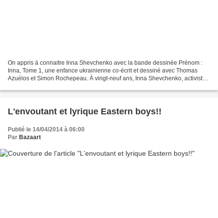
On appris à connaitre Inna Shevchenko avec la bande dessinée Prénom :
Inna, Tome 1, une enfance ukrainienne co-écrit et dessiné avec Thomas
Azuélos et Simon Rochepeau. À vingt-neuf ans, Inna Shevchenko, activiste
féministe ukrainienne, est une figure...
L'envoutant et lyrique Eastern boys!!
Publié le 14/04/2014 à 06:00
Par
Bazaart