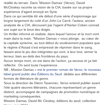
réalité du terrain. Dans 'Mission Damas' (Verso), David
McCloskey raconte sa vision de la CIA, basée sur sa propre
expérience d'agent envoyé en Syrie.
Dans ce qui semble êtr ele début d'une série d'espionnage qui
lorgne largement du coté d'un John Le Carré, l'auteur, ancien
analyste de a CIA, découvert par l'agent d'Harlan Coben connait
son sujet sur le bout des doigts.
Un thriller informé et réaliste, dans lequel l'amour et la mort vont
main dans la main. "Mission Damas » nous plonge, au cœur de
la capitale syrienne, au tout début du soulèvement populaire que
le régime d’Assad s’est empressé de réprimer dans le sang,
faisant ainsi le jeu des intégristes qui vont, à leur tout, semer la
terreur, bien au-delà des frontières du pays.
Aucun temps mort, on est dans de l’action, ça secoue et ça fait
réfléchir. On sent toute l’expérience.
NB ; Mission Damas »
est le premier roman de Verso, le nouveau
label grand public des Éditions du Seuil
dédiée aux différentes
formes de littérature de genre.
Sous la direction de Glenn Tavennec, Verso entend publier avant
l'été quatre œuvres littéraires, chacune représentant un genre
distinct, accompagné de campagnes de promotion numérique et
marketing conséquentes.
Mission Damas, David Mc Closkey, éditions du seuil, collection