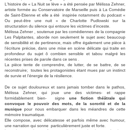
L'histoire de « La Nuit se lève » a été pensée par Mélissa Zehner,
artiste formée au Conservatoire de Marseille puis à La Comédie
de Saint-Etienne et elle a été inspirée notamment du podcast «
Ou peut-être une nuit » de Charlotte Pudlowski sur la
structuration du silence qui entoure les victimes d’inceste.
Mélissa Zehner , soutenue par les comédiennes de la compagnie
Les Palpitantes, aborde non seulement le sujet avec beaucoup
de sensibilité et de pertinence, mais offre également une pièce à
l’écriture précise, dans une mise en scène délicate qui traite en
profondeur du sujet ô combien sensible et tabou malgré les
récentes prises de parole dans ce sens .
La pièce tente de comprendre, de lutter, de se battre, de se
reconstruire; toutes les protagonistes étant mues par un instinct
de survie et l'énergie de la résilience.
De ce sujet douloureux et sans jamais tomber dans le pathos,
Mélissa Zehner, qui joue une des victimes- et rappe
formidablement bien- signe
une fiction théâtrale qui
convoque le pouvoir des mots, de la sororité et de la
musique
pour nous embarquer dans les méandres de cette
mémoire traumatique.
Elle compose, avec délicatesse et parfois même avec humour,
une narration qui sonne particulièrement juste et forte.