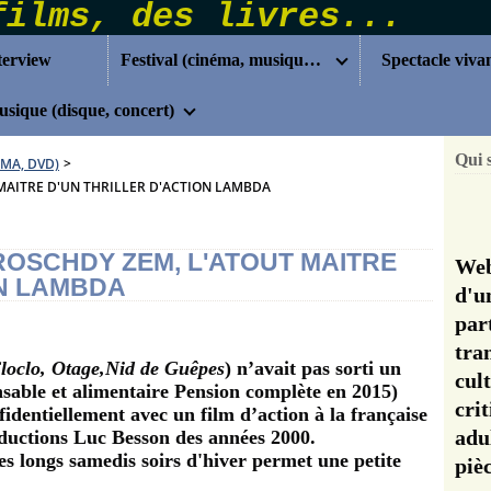
terview
Festival (cinéma, musique...)
Spectacle viva
sique (disque, concert)
Qui 
ÉMA, DVD)
>
T MAITRE D'UN THRILLER D'ACTION LAMBDA
 ROSCHDY ZEM, L'ATOUT MAITRE
Web
ON LAMBDA
d'u
pa
tra
loclo, Otage,Nid de Guêpes
) n’avait pas sorti un
cul
nsable et alimentaire Pension complète en 2015)
cri
fidentiellement avec un film d’action à la française
adu
oductions Luc Besson des années 2000.
les longs samedis soirs d'hiver permet une petite
pi