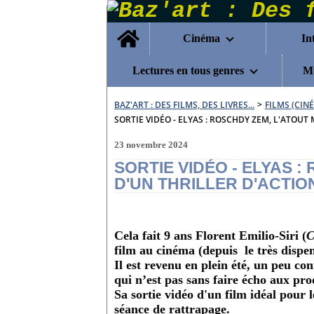
Home
Cinéma
In
Lectures en tous genres
Mu
BAZ'ART : DES FILMS, DES LIVRES...
>
FILMS (CIN
SORTIE VIDÉO - ELYAS : ROSCHDY ZEM, L'ATOU
23 novembre 2024
SORTIE VIDÉO - ELYAS :
D'UN THRILLER D'ACTI
Cela fait 9 ans Florent Emilio-Siri (
C
film au cinéma (depuis le très dispe
Il est revenu en plein été, un peu con
qui n’est pas sans faire écho aux pr
Sa sortie vidéo d'un film idéal pour 
séance de rattrapage.