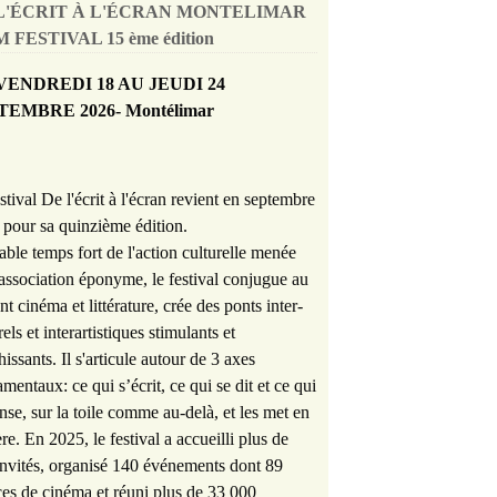
L'ÉCRIT À L'ÉCRAN MONTELIMAR
 FESTIVAL 15 ème édition
VENDREDI 18 AU JEUDI 24
TEMBRE 2026- Montélimar
stival De l'écrit à l'écran revient en septembre
pour sa quinzième édition.
able temps fort de l'action culturelle menée
'association éponyme, le festival conjugue au
nt cinéma et littérature, crée des ponts inter-
rels et interartistiques stimulants et
hissants. Il s'articule autour de 3 axes
mentaux: ce qui s’écrit, ce qui se dit et ce qui
nse, sur la toile comme au-delà, et les met en
re. En 2025, le festival a accueilli plus de
nvités, organisé 140 événements dont 89
es de cinéma et réuni plus de 33 000