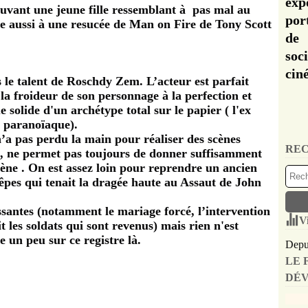
exp
sauvant une jeune fille ressemblant à pas mal au
por
 aussi à une resucée de Man on Fire de Tony Scott
de 
soc
cin
 le talent de Roschdy Zem. L’acteur est parfait
r la froideur de son personnage à la perfection et
e solide d'un archétype total sur le papier ( l'ex
t paranoïaque).
n’a pas perdu la main pour réaliser des scènes
REC
té, ne permet pas toujours de donner suffisamment
cène . On est assez loin pour reprendre un ancien
êpes qui tenait la dragée haute au Assaut de John
santes (notamment le mariage forcé, l’intervention
V
t les soldats qui sont revenus) mais rien n'est
e un peu sur ce registre là.
Depui
LE 
DÉV