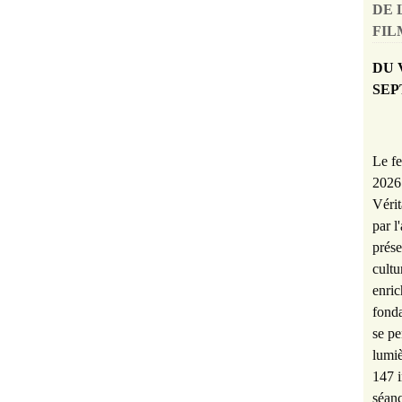
DE 
FILM
DU 
SEP
Le fe
2026 
Vérit
par l
prése
cultu
enric
fonda
se pe
lumiè
147 i
séanc