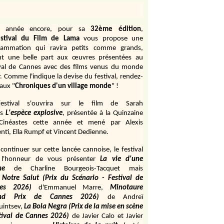
e année encore, pour sa
32ème édition
,
stival du Film de Lama
vous propose une
rammation qui ravira petits comme grands,
ant une belle part aux œuvres présentées au
ival de Cannes avec des films venus du monde
r. Comme l'indique la devise du festival, rendez-
aux "
Chroniques d'un village monde
" !
estival s'ouvrira sur le film de Sarah
s
L'espèce explosive
, présentée à la Quinzaine
Cinéastes cette année et mené par Alexis
ti, Ella Rumpf et Vincent Dedienne.
continuer sur cette lancée cannoise, le festival
 l'honneur de vous présenter
La vie d'une
me
de
Charline Bourgeois-Tacquet
mais
Notre Salut (Prix du Scénario - Festival de
es 2026)
d'Emmanuel Marre,
Minotaure
and Prix de Cannes 2026)
de Andreï
uintsev,
La Bola Negra (Prix de la mise en scène
tival de Cannes 2026)
de Javier Calo et Javier