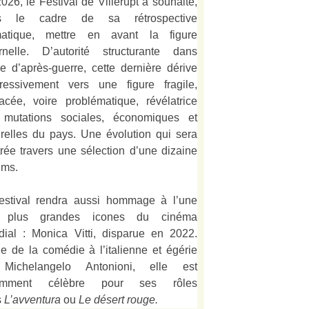
026, le Festival de Villerupt a souhaité,
s le cadre de sa rétrospective
matique, mettre en avant la figure
rnelle. D’autorité structurante dans
alie d’après-guerre, cette dernière dérive
ressivement vers une figure fragile,
acée, voire problématique, révélatrice
 mutations sociales, économiques et
urelles du pays. Une évolution qui sera
strée travers une sélection d’une dizaine
lms.
estival rendra aussi hommage à l’une
 plus grandes icones du cinéma
ial : Monica Vitti, disparue en 2022.
e de la comédie à l’italienne et égérie
Michelangelo Antonioni, elle est
amment célèbre pour ses rôles
s
L’
avventura
ou
Le désert rouge
.