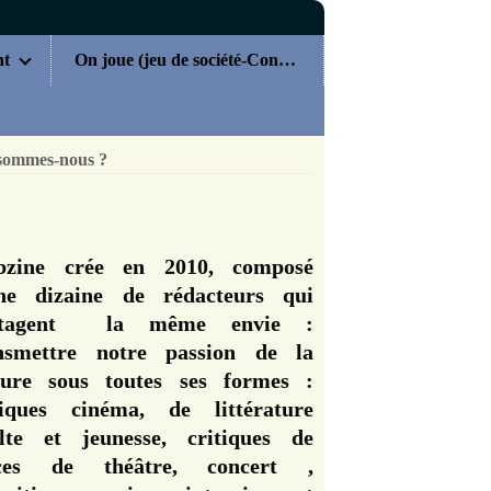
nt
On joue (jeu de société-Concours)
sommes-nous ?
zine crée en 2010, composé
ne dizaine de rédacteurs qui
rtagent la même envie :
nsmettre notre passion de la
ture sous toutes ses formes :
tiques cinéma, de littérature
lte et jeunesse, critiques de
èces de théâtre, concert ,