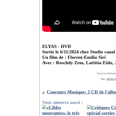
ELYAS - DVD
Sortie le 6/11/2024 chez Studio canal
Un film de : Florent-Emilio Siri
Avec : Roschdy Zem, Laëtitia Eïdo,
Posté par Micheli
Tags:
thriller d
Vous aimerez aussi :