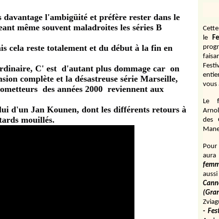
 davantage l'ambigüité et préfère rester dans le
geant même souvent maladroites les séries B
Cett
le
Fe
is cela reste totalement et du début à la fin en
prog
fais
Fest
ordinaire, C' est d'autant plus dommage car on
entie
sion complète et la désastreuse série Marseille,
vous 
 prometteurs des années 2000 reviennent aux
Le f
lui d'un Jan Kounen, dont les différents retours à
Arnol
tards mouillés.
des 
Manen
Pour 
aura
fem
aussi
Cann
(Gr
Zviag
- Fes