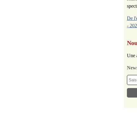
spect
De l'
- 202
Nou
Une 
News