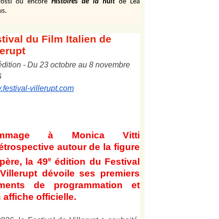
ossi ou encore
Histoires de la nuit
de Léa
us.
tival
du Film Italien de
lerupt
édition
-
Du
2
3
octobre au
8
novembre
6
festival-villerupt.com
mmage à Monica Vitti
étrospective autour de la figure
e
père, la 49
édition du Festival
Villerupt dévoile ses premiers
éments de programmation et
 affiche officielle
.