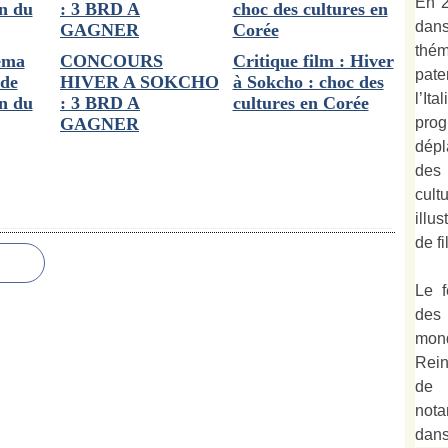
En 2
dan
thé
éma
CONCOURS
Critique film : Hiver
pate
 de
HIVER A SOKCHO
à Sokcho : choc des
l’It
in du
: 3 BRD A
cultures en Corée
prog
GAGNER
dépl
des
cult
illu
de fi
Le f
des
mond
Rein
de 
not
dan