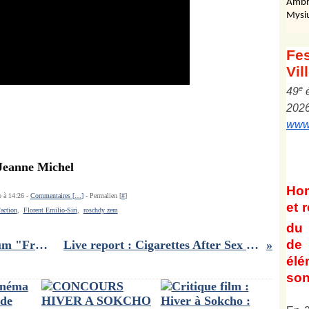
Ambr
Mysi
Fes
Vil
e
4
9
202
www.
 Jeanne Michel
Ho
o à 14:26 -
Commentaires [
…
]
- Permalien [
#
]
et
r
'action
,
Florent Emilio-Siri
,
roschdy zem
du 
de 
Concours Musique: 2 CD de l'album "French Manhattan" de L'Ambulancier à gagner
Live report : Cigarettes After Sex à Lyon, Halle Tony Garnier 17/11/2024
él
son