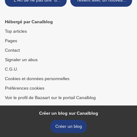
"L'Art de ne pas dire" de
revient avec un nouveau
Clément Viktorovitch
tome DUO sur l'amitié et
l'amour à deux. >
Hébergé par Canalblog
Top articles
Pages
Contact
Signaler un abus
C.G.U.
Cookies et données personnelles
Préférences cookies
Voir le profil de Bazaart sur le portail Canalblog
Créer un blog sur Canalblog
Créer un blog