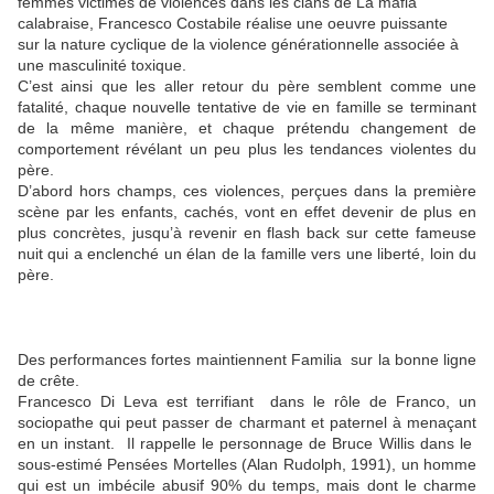
femmes victimes de violences dans les clans de La mafia
calabraise, Francesco Costabile réalise une oeuvre puissante
sur la nature cyclique de la violence générationnelle associée à
une masculinité toxique.
C’est ainsi que les aller retour du père semblent comme une
fatalité, chaque nouvelle tentative de vie en famille se terminant
de la même manière, et chaque prétendu changement de
comportement révélant un peu plus les tendances violentes du
père.
D’abord hors champs, ces violences, perçues dans la première
scène par les enfants, cachés, vont en effet devenir de plus en
plus concrètes, jusqu’à revenir en flash back sur cette fameuse
nuit qui a enclenché un élan de la famille vers une liberté, loin du
père.
Des performances fortes maintiennent Familia sur la bonne ligne
de crête.
Francesco Di Leva est terrifiant dans le rôle de Franco, un
sociopathe qui peut passer de charmant et paternel à menaçant
en un instant. Il rappelle le personnage de Bruce Willis dans le
sous-estimé Pensées Mortelles (Alan Rudolph, 1991), un homme
qui est un imbécile abusif 90% du temps, mais dont le charme