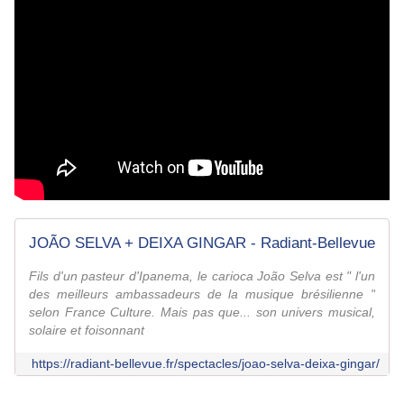
JOÃO SELVA + DEIXA GINGAR - Radiant-Bellevue
Fils d'un pasteur d'Ipanema, le carioca João Selva est " l'un
des meilleurs ambassadeurs de la musique brésilienne "
selon France Culture. Mais pas que... son univers musical,
solaire et foisonnant
https://radiant-bellevue.fr/spectacles/joao-selva-deixa-gingar/