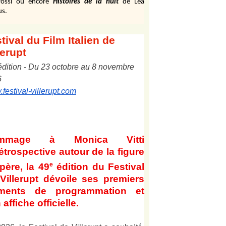
ossi ou encore
Histoires de la nuit
de Léa
us.
tival
du Film Italien de
lerupt
édition
-
Du
2
3
octobre au
8
novembre
6
festival-villerupt.com
mmage à Monica Vitti
étrospective autour de la figure
e
père, la 49
édition du Festival
Villerupt dévoile ses premiers
éments de programmation et
 affiche officielle
.