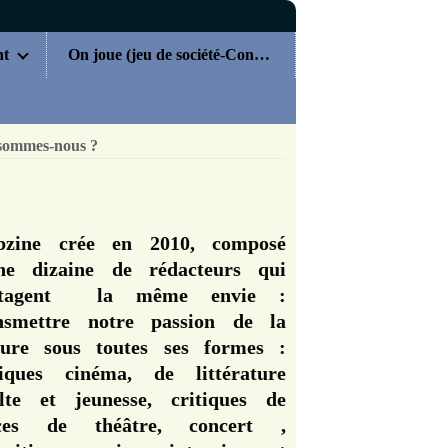
nt
On joue (jeu de société-Concours)
sommes-nous ?
zine crée en 2010, composé
ne dizaine de rédacteurs qui
rtagent la même envie :
nsmettre notre passion de la
ture sous toutes ses formes :
tiques cinéma, de littérature
lte et jeunesse, critiques de
èces de théâtre, concert ,