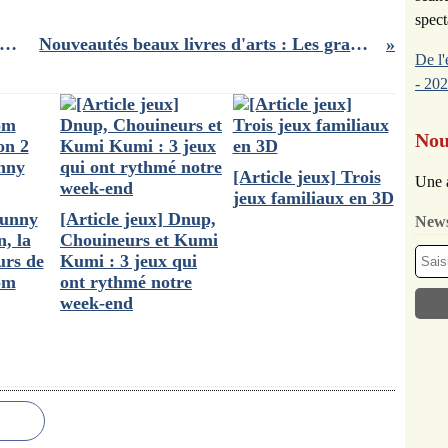
spect
TIQUE] Nouvelle vague / Richard Linklater, pas du tout à bout de souffle
Nouveautés beaux livres d'arts : Les grands scandales de la peinture et John Singer Sargent
De l'
- 202
Nou
[Article jeux] Trois
Une 
jeux familiaux en 3D
Bunny
[Article jeux] Dnup,
News
, la
Chouineurs et Kumi
urs de
Kumi : 3 jeux qui
om
ont rythmé notre
week-end