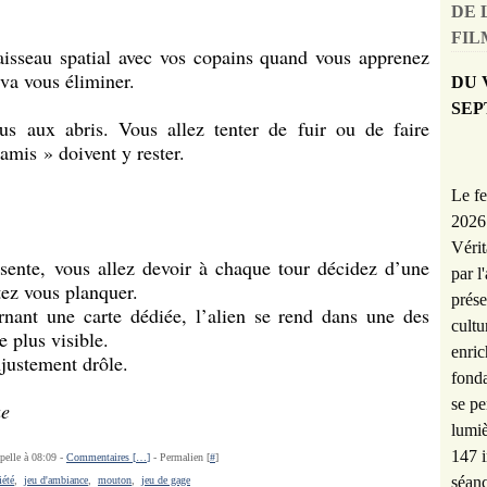
DE 
FILM
aisseau spatial avec vos copains quand vous apprenez
 va vous éliminer.
DU 
SEP
ous aux abris. Vous allez tenter de fuir ou de faire
« amis » doivent y rester.
Le fe
2026 
Vérit
sente, vous allez devoir à chaque tour décidez d’une
par l
tez vous planquer.
prése
nant une carte dédiée, l’alien se rend dans une des
cultu
e plus visible.
enric
njustement drôle.
fonda
se pe
ue
lumiè
147 i
pelle à 08:09 -
Commentaires [
…
]
- Permalien [
#
]
séanc
iété
,
jeu d'ambiance
,
mouton
,
jeu de gage