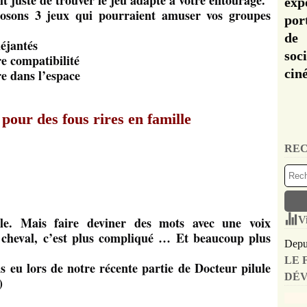
git juste de trouver le jeu adapté à votre entourage.
exp
posons 3 jeux qui pourraient amuser vos groupes
por
de 
déjantés
soc
e compatibilité
cin
re dans l’espace
 pour des fous rires en famille
REC
ile. Mais faire deviner des mots avec une voix
V
 cheval, c’est plus compliqué … Et beaucoup plus
Depui
LE 
s eu lors de notre récente partie de Docteur pilule
DÉV
)