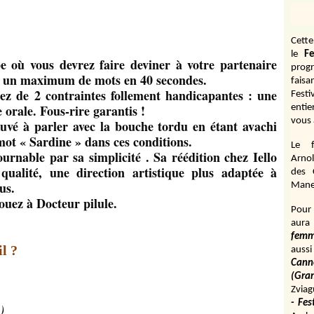
Cett
le
Fe
e où vous devrez faire deviner à votre partenaire
prog
), un maximum de mots en 40 secondes.
fais
ez de 2 contraintes follement handicapantes : une
Fest
 orale. Fous-rire garantis !
entie
vous 
ouvé à parler avec la bouche tordu en étant avachi
e mot « Sardine » dans ces conditions.
Le f
urnable par sa simplicité . Sa réédition chez Iello
Arnol
qualité, une direction artistique plus adaptée à
des 
ous.
Manen
jouez à Docteur pilule.
Pour 
aura
fem
il ?
aussi
Cann
(Gr
Zviag
- Fes
)