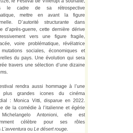
026, le Festival de Villerupt a souhaité,
s le cadre de sa rétrospective
matique, mettre en avant la figure
rnelle. D’autorité structurante dans
alie d’après-guerre, cette dernière dérive
ressivement vers une figure fragile,
acée, voire problématique, révélatrice
 mutations sociales, économiques et
urelles du pays. Une évolution qui sera
strée travers une sélection d’une dizaine
lms.
estival rendra aussi hommage à l’une
 plus grandes icones du cinéma
ial : Monica Vitti, disparue en 2022.
e de la comédie à l’italienne et égérie
Michelangelo Antonioni, elle est
amment célèbre pour ses rôles
s
L’
avventura
ou
Le désert rouge
.