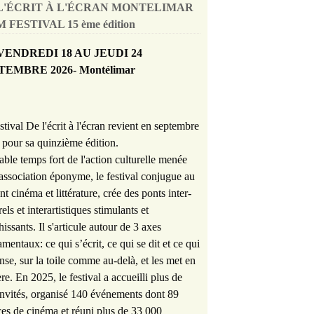
L'ÉCRIT À L'ÉCRAN MONTELIMAR
 FESTIVAL 15 ème édition
VENDREDI 18 AU JEUDI 24
TEMBRE 2026- Montélimar
stival De l'écrit à l'écran revient en septembre
pour sa quinzième édition.
able temps fort de l'action culturelle menée
'association éponyme, le festival conjugue au
nt cinéma et littérature, crée des ponts inter-
rels et interartistiques stimulants et
hissants. Il s'articule autour de 3 axes
mentaux: ce qui s’écrit, ce qui se dit et ce qui
nse, sur la toile comme au-delà, et les met en
re. En 2025, le festival a accueilli plus de
nvités, organisé 140 événements dont 89
es de cinéma et réuni plus de 33 000