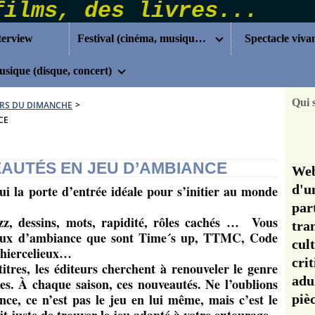
terview
Festival (cinéma, musique...)
Spectacle viva
sique (disque, concert)
Qui 
RS DU DIMANCHE
>
CE
EAUTÉS EN JEU D’AMBIANCE
Web
d'u
i la porte d’entrée idéale pour s’initier au monde
pa
zz, dessins, mots, rapidité, rôles cachés …
Vous
tra
s jeux d’ambiance que sont Time´s up, TTMC, Code
cul
Thiercelieux…
cri
titres, les éditeurs cherchent à renouveler le genre
adu
es. À chaque saison, ces nouveautés. Ne l’oublions
ce, ce n’est pas le jeu en lui même, mais c’est le
pi