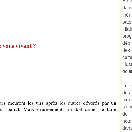
En 2
dan
thé
pate
l’It
prog
dépl
z vous vivant ?
des
cult
illu
de fi
Le f
des
mond
urs meurent les uns après les autres dévorés par un
Rein
eau spatial. Mais étrangement, on doit aimer se faire
de 
not
dan