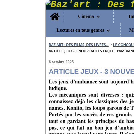
Home
Cinéma
In
Lectures en tous genres
Mu
BAZ'ART : DES FILMS, DES LIVRES...
>
LE CONCOU
ARTICLE JEUX - 3 NOUVEAUTÉS EN JEU D’AMBIAN
6 octobre 2025
ARTICLE JEUX - 3 NOUV
Les jeux d’ambiance sont aujourd’hu
ludique.
Les mécaniques sont diverses : qui
connaissez déjà les classiques de
names, Konito, les loups garous de 
Portés par les succès de ces grands 
tout en gardant les principes de bas
pas, ce qui fait un bon jeu d’ambian