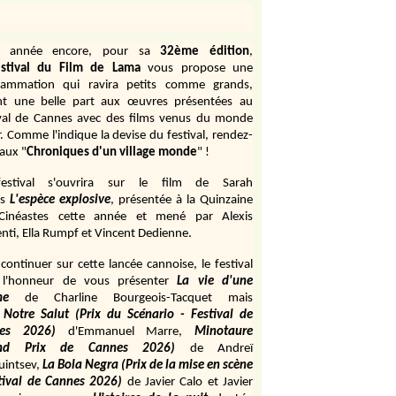
e année encore, pour sa
32ème édition
,
stival du Film de Lama
vous propose une
rammation qui ravira petits comme grands,
ant une belle part aux œuvres présentées au
ival de Cannes avec des films venus du monde
r. Comme l'indique la devise du festival, rendez-
aux "
Chroniques d'un village monde
" !
estival s'ouvrira sur le film de Sarah
s
L'espèce explosive
, présentée à la Quinzaine
Cinéastes cette année et mené par Alexis
ti, Ella Rumpf et Vincent Dedienne.
continuer sur cette lancée cannoise, le festival
 l'honneur de vous présenter
La vie d'une
me
de
Charline Bourgeois-Tacquet
mais
Notre Salut (Prix du Scénario - Festival de
es 2026)
d'Emmanuel Marre,
Minotaure
and Prix de Cannes 2026)
de Andreï
uintsev,
La Bola Negra (Prix de la mise en scène
tival de Cannes 2026)
de Javier Calo et Javier