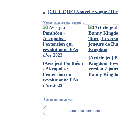
[CRI
Vous aimerez aussi :
[Article jeu] 
[Avis jeu] Panthéon
Kingdom Town
- Akropolis :
version 2 joue
l’extension qui
Bunny Kingd
révolutionne l’As
d’or 2023
Commentaires
Ajouter un commentaire