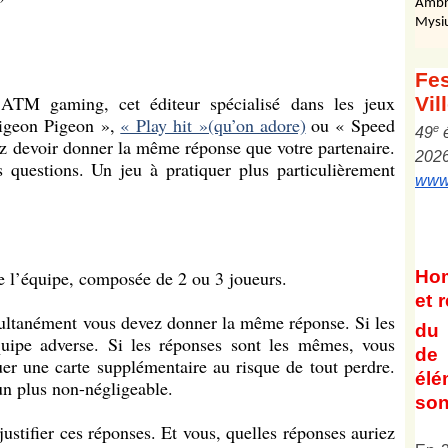
Ambr
Mysi
Fes
z ATM gaming, cet éditeur spécialisé dans les jeux
Vil
Pigeon Pigeon »,
« Play hit »(qu’on adore)
ou « Speed
e
4
9
 devoir donner la même réponse que votre partenaire.
202
es questions. Un jeu à pratiquer plus particulièrement
www.
 l’équipe, composée de 2 ou 3 joueurs.
Ho
et
r
ultanément vous devez donner la même réponse. Si les
du 
équipe adverse. Si les réponses sont les mêmes, vous
de 
uer une carte supplémentaire au risque de tout perdre.
él
un plus non-négligeable.
son
justifier ces réponses. Et vous, quelles réponses auriez