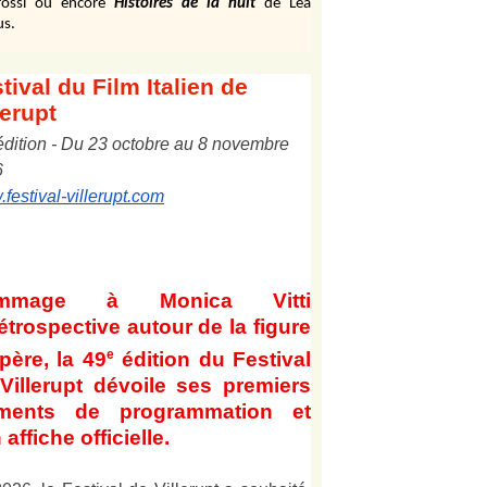
ossi ou encore
Histoires de la nuit
de Léa
us.
tival
du Film Italien de
lerupt
édition
-
Du
2
3
octobre au
8
novembre
6
festival-villerupt.com
mmage à Monica Vitti
étrospective autour de la figure
e
père, la 49
édition du Festival
Villerupt dévoile ses premiers
éments de programmation et
 affiche officielle
.