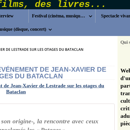
terview
Festival (cinéma, musique...)
Spectacle viva
sique (disque, concert)
Qui 
VIER DE LESTRADE SUR LES OTAGES DU BATACLAN
-ÉVÉNEMENT DE JEAN-XAVIER DE
Web
AGES DU BATACLAN
d'u
pa
tra
cul
cri
adu
 son origine-, la rencontre avec ceux
pi