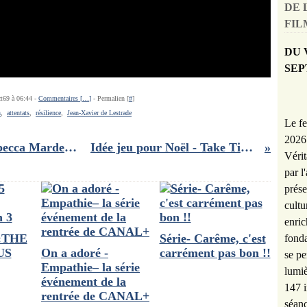
DE 
FILM
DU 
SEP
ct69 à 06:44 -
Commentaires [
…
]
- Permalien [
#
]
n
,
attentats
,
résilience
,
Jean-Xavier de Lestrade
Le fe
2026 
L'Étranger : François Ozon et Rebecca Marder nous livrent leurs secrets pour "adapter l'inadaptable"
Idée jeu pour Noël - Take Time, un coopératif irrésistible pour tous
Vérit
par l
prése
cultu
enric
 :THE
Série- Carême, c'est
fonda
US
On a adoré -
carrément pas bon !!
se pe
Empathie– la série
lumiè
événement de la
147 i
rentrée de CANAL+
séanc