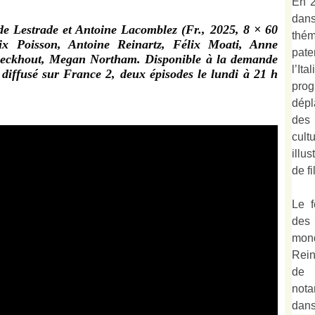
En 2
dan
 de Lestrade et Antoine Lacomblez (Fr., 2025, 8 × 60
thé
x Poisson, Antoine Reinartz, Félix Moati, Anne
pate
Eeckhout, Megan Northam. Disponible à la demande
l’It
 diffusé sur France 2, deux épisodes le lundi à 21 h
prog
dépl
des
cult
illu
de fi
Le f
des
mond
Rein
de 
not
dan