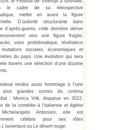
026, le Festival de Villerupt a souhaité,
s le cadre de sa rétrospective
matique, mettre en avant la figure
rnelle. D’autorité structurante dans
alie d’après-guerre, cette dernière dérive
ressivement vers une figure fragile,
acée, voire problématique, révélatrice
 mutations sociales, économiques et
urelles du pays. Une évolution qui sera
strée travers une sélection d’une dizaine
lms.
estival rendra aussi hommage à l’une
 plus grandes icones du cinéma
ial : Monica Vitti, disparue en 2022.
e de la comédie à l’italienne et égérie
Michelangelo Antonioni, elle est
amment célèbre pour ses rôles
s
L’
avventura
ou
Le désert rouge
.