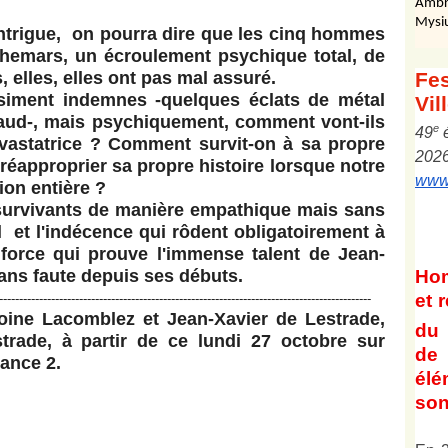
Ambr
Mysi
intrigue, on pourra dire que les cinq hommes
hemars, un écroulement psychique total, de
elles, elles ont pas mal assuré.
Fes
siment indemnes -quelques éclats de métal
Vil
aud-, mais psychiquement, comment vont-ils
e
4
9
vastatrice ? Comment survit-on à sa propre
202
éapproprier sa propre histoire lorsque notre
www.
tion entière ?
 survivants de manière empathique mais sans
l et l'indécence qui rôdent obligatoirement à
 force qui prouve l'immense talent de Jean-
sans faute depuis ses débuts.
Ho
et
r
---------------------------------------------------------------------------------------------
oine Lacomblez et Jean-Xavier de Lestrade,
du 
trade, à partir de ce lundi 27 octobre sur
de 
rance 2.
él
son