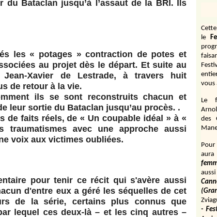
ir du Bataclan jusqu’à l’assaut de la BRI. Ils
Cett
le
Fe
prog
s les « potages » contraction de potes et
fais
ssociées au projet dès le départ. Et suite au
Fest
 Jean-Xavier de Lestrade, à travers huit
entie
vous 
s de retour à la vie.
omment ils se sont reconstruits chacun et
Le f
e leur sortie du Bataclan jusqu’au procès. .
Arnol
de faits réels, de « Un coupable idéal » à «
des 
es traumatismes avec une approche aussi
Manen
ne voix aux victimes oubliées.
Pour 
aura
fem
aussi
entaire pour tenir ce récit qui s'avère aussi
Cann
acun d'entre eux a géré les séquelles de cet
(Gr
urs de la série, certains plus connus que
Zviag
- Fes
ar lequel ces deux-là – et les cinq autres –