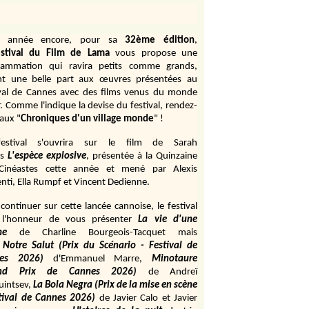
e année encore, pour sa
32ème édition
,
stival du Film de Lama
vous propose une
rammation qui ravira petits comme grands,
ant une belle part aux œuvres présentées au
ival de Cannes avec des films venus du monde
r. Comme l'indique la devise du festival, rendez-
aux "
Chroniques d'un village monde
" !
estival s'ouvrira sur le film de Sarah
s
L'espèce explosive
, présentée à la Quinzaine
Cinéastes cette année et mené par Alexis
ti, Ella Rumpf et Vincent Dedienne.
continuer sur cette lancée cannoise, le festival
 l'honneur de vous présenter
La vie d'une
me
de
Charline Bourgeois-Tacquet
mais
Notre Salut (Prix du Scénario - Festival de
es 2026)
d'Emmanuel Marre,
Minotaure
and Prix de Cannes 2026)
de Andreï
uintsev,
La Bola Negra (Prix de la mise en scène
tival de Cannes 2026)
de Javier Calo et Javier