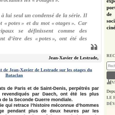
oproclamés les « Potages ».
exp
por
de 
 à lui seul un condensé de la série. Il
soc
t « potes » et du mot « otages ». Car
cin
cipaux se définissent comme des
nt d’être des « potes », ont été des
REC
Jean-Xavier de Lestrade,
V
ts de Paris et de Saint-Denis, perpétrés par
Depui
 revendiqués par Daech, ont été les plus
LE 
in de la Seconde Guerre mondiale.
DÉV
rie qui retrace l’histoire méconnue d’hommes
ge pendant plus de deux heures par les