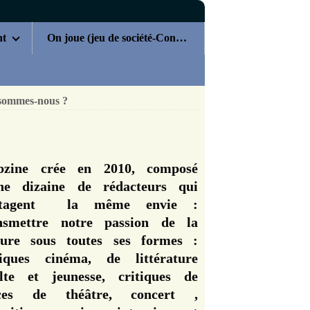
nt
On joue (jeu de société-Concours)
sommes-nous ?
zine crée en 2010, composé
ne dizaine de rédacteurs qui
rtagent la même envie :
nsmettre notre passion de la
ture sous toutes ses formes :
tiques cinéma, de littérature
lte et jeunesse, critiques de
èces de théâtre, concert ,