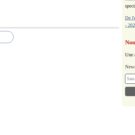
spect
De l'
- 202
Nou
Une 
News