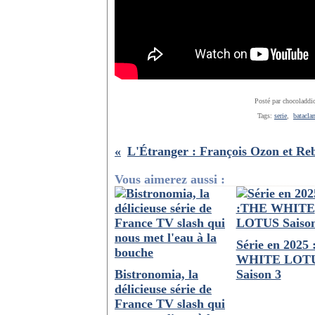
Posté par chocoladdi
Tags:
serie
,
batacla
Vous aimerez aussi :
Série en 2025
WHITE LOT
Bistronomia, la
Saison 3
délicieuse série de
France TV slash qui