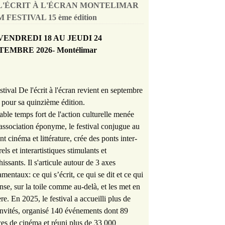
L'ÉCRIT À L'ÉCRAN MONTELIMAR
 FESTIVAL 15 ème édition
VENDREDI 18 AU JEUDI 24
TEMBRE 2026- Montélimar
stival De l'écrit à l'écran revient en septembre
pour sa quinzième édition.
able temps fort de l'action culturelle menée
'association éponyme, le festival conjugue au
nt cinéma et littérature, crée des ponts inter-
rels et interartistiques stimulants et
hissants. Il s'articule autour de 3 axes
mentaux: ce qui s’écrit, ce qui se dit et ce qui
nse, sur la toile comme au-delà, et les met en
re. En 2025, le festival a accueilli plus de
nvités, organisé 140 événements dont 89
es de cinéma et réuni plus de 33 000