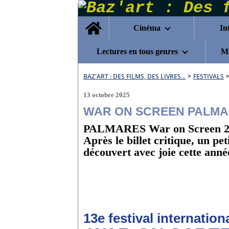
Home
Cinéma
In
Lectures en tous genres
Mu
BAZ'ART : DES FILMS, DES LIVRES...
>
FESTIVALS
13 octobre 2025
WAR ON SCREEN PALMARE
PALMARES War on Screen 
Après le billet critique, un pet
découvert avec joie cette anné
13
e
festival internatio