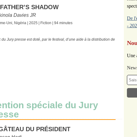
spect
 FATHER’S SHADOW
kinola Davies JR
De l'
e-Uni, Nigéria | 2025 | Fiction | 94 minutes
- 202
 du Jury presse est doté, par le festival, d’une aide à la distribution de
Nou
Une 
News
ntion spéciale du Jury
esse
 GÂTEAU DU PRÉSIDENT