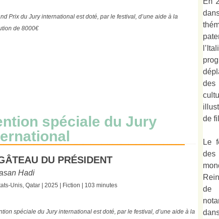
En 2
dan
d Prix du Jury international est doté, par le festival, d’une aide à la
thé
bution de 8000€
pate
l’It
prog
dépl
des
cult
illu
ntion spéciale du Jury
de fi
ternational
Le f
des
 GÂTEAU DU PRÉSIDENT
mond
asan Hadi
Rein
tats-Unis, Qatar | 2025 | Fiction | 103 minutes
de 
not
dan
tion spéciale du Jury international est doté, par le festival, d’une aide à la