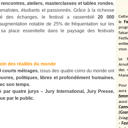
e
rencontres, ateliers, masterclasses et tables rondes
,
ournalistes, étudiants et passionnés. Grâce à la richesse
ité des échanges,
le festival a rassemblé
20 000
Cett
le
Fe
augmentation notable de 25% de fréquentation sur les
prog
 sa place essentielle dans le paysage des festivals
fais
Fest
entie
vous 
Le f
moin des réalités du monde
Arnol
des 
0 courts métrages
, issus des quatre coins du monde ont
Manen
uvres, politiques, libres et profondément humaines,
vec son temps.
Pour 
 par quatre jurys – Jury International, Jury Presse,
aura
fem
ue par le public.
aussi
Cann
(Gr
Zviag
- Fes