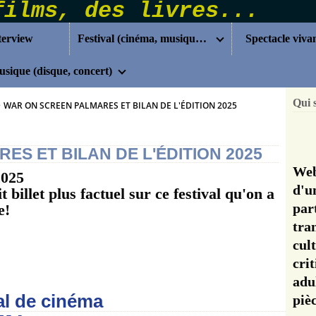
terview
Festival (cinéma, musique...)
Spectacle viva
sique (disque, concert)
Qui 
>
WAR ON SCREEN PALMARES ET BILAN DE L'ÉDITION 2025
S ET BILAN DE L'ÉDITION 2025
Web
2025
d'u
it billet plus factuel sur ce festival qu'on a
pa
e!
tra
cul
cri
adu
nal de cinéma
pi