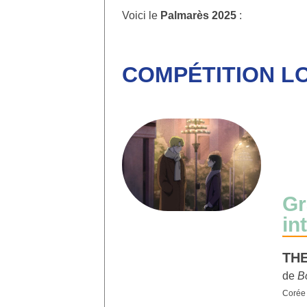
Voici le
Palmarès 2025
:
COMPÉTITION L
Gr
in
TH
de
B
Corée 