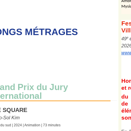
Ambr
Mysi
Fes
ONGS MÉTRAGES
Vil
e
4
9
202
www.
Ho
and Prix du Jury
et
r
ternational
du 
de 
E SQUARE
él
son
o-Sol Kim
du sud | 2024 | Animation | 73 minutes