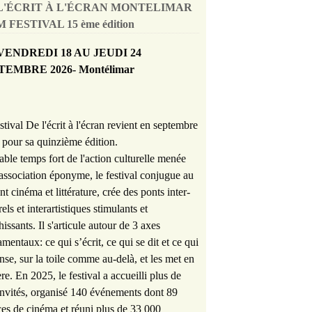
L'ÉCRIT À L'ÉCRAN MONTELIMAR
 FESTIVAL 15 ème édition
VENDREDI 18 AU JEUDI 24
TEMBRE 2026- Montélimar
stival De l'écrit à l'écran revient en septembre
pour sa quinzième édition.
able temps fort de l'action culturelle menée
'association éponyme, le festival conjugue au
nt cinéma et littérature, crée des ponts inter-
rels et interartistiques stimulants et
hissants. Il s'articule autour de 3 axes
mentaux: ce qui s’écrit, ce qui se dit et ce qui
nse, sur la toile comme au-delà, et les met en
re. En 2025, le festival a accueilli plus de
nvités, organisé 140 événements dont 89
es de cinéma et réuni plus de 33 000