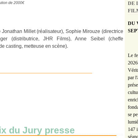
DE 
bution de 2000€
FILM
DU 
SEP
 Jonathan Millet (réalisateur), Sophie Mirouze (directrice
r (distributrice, JHR Films), Anne Seibel (cheffe
e de casting, metteuse en scène).
Le fe
2026 
Vérit
par l
prése
cultu
enric
fonda
se pe
lumiè
ix du Jury presse
147 i
séanc