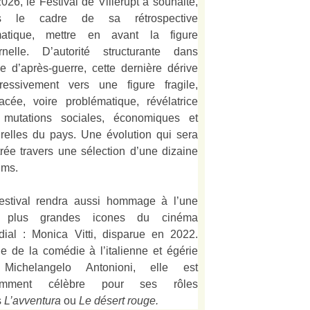
026, le Festival de Villerupt a souhaité,
s le cadre de sa rétrospective
matique, mettre en avant la figure
rnelle. D’autorité structurante dans
alie d’après-guerre, cette dernière dérive
ressivement vers une figure fragile,
acée, voire problématique, révélatrice
 mutations sociales, économiques et
urelles du pays. Une évolution qui sera
strée travers une sélection d’une dizaine
lms.
estival rendra aussi hommage à l’une
 plus grandes icones du cinéma
ial : Monica Vitti, disparue en 2022.
e de la comédie à l’italienne et égérie
Michelangelo Antonioni, elle est
amment célèbre pour ses rôles
s
L’
avventura
ou
Le désert rouge
.