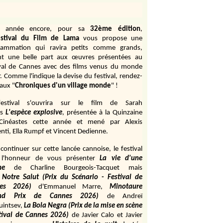
e année encore, pour sa
32ème édition
,
stival du Film de Lama
vous propose une
rammation qui ravira petits comme grands,
ant une belle part aux œuvres présentées au
ival de Cannes avec des films venus du monde
r. Comme l'indique la devise du festival, rendez-
aux "
Chroniques d'un village monde
" !
estival s'ouvrira sur le film de Sarah
s
L'espèce explosive
, présentée à la Quinzaine
Cinéastes cette année et mené par Alexis
ti, Ella Rumpf et Vincent Dedienne.
continuer sur cette lancée cannoise, le festival
 l'honneur de vous présenter
La vie d'une
me
de
Charline Bourgeois-Tacquet
mais
Notre Salut (Prix du Scénario - Festival de
es 2026)
d'Emmanuel Marre,
Minotaure
and Prix de Cannes 2026)
de Andreï
uintsev,
La Bola Negra (Prix de la mise en scène
tival de Cannes 2026)
de Javier Calo et Javier