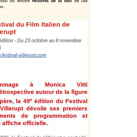
ossi ou encore
Histoires de la nuit
de Léa
us.
tival
du Film Italien de
lerupt
édition
-
Du
2
3
octobre au
8
novembre
6
festival-villerupt.com
mmage à Monica Vitti
étrospective autour de la figure
e
père, la 49
édition du Festival
Villerupt dévoile ses premiers
éments de programmation et
 affiche officielle
.