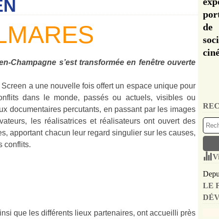
EN
exp
por
LMARES
de 
soc
cin
en-Champagne s’est transformée en fenêtre ouverte
n Screen a une nouvelle fois offert un espace unique pour
conflits dans le monde, passés ou actuels, visibles ou
REC
aux documentaires percutants, en passant par les images
ateurs, les réalisatrices et réalisateurs ont ouvert des
es, apportant chacun leur regard singulier sur les causes,
conflits.
V
Depui
LE 
DÉV
nsi que les différents lieux partenaires, ont accueilli près