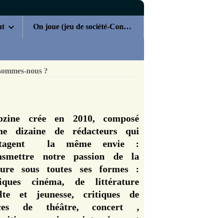
nt
On joue (jeu de société-Concours)
sommes-nous ?
zine crée en 2010, composé
ne dizaine de rédacteurs qui
rtagent la même envie :
nsmettre notre passion de la
ture sous toutes ses formes :
tiques cinéma, de littérature
lte et jeunesse, critiques de
èces de théâtre, concert ,