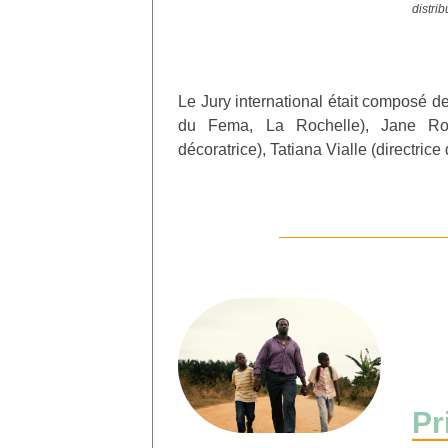
distri
Le Jury international était composé de
du Fema, La Rochelle), Jane Roge
décoratrice), Tatiana Vialle (directric
Pr