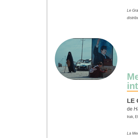
Le Gran
distri
Me
in
LE
de
H
Irak, E
La Men