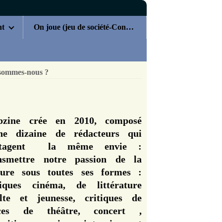
nt
On joue (jeu de société-Concours)
sommes-nous ?
zine crée en 2010, composé
ne dizaine de rédacteurs qui
rtagent la même envie :
nsmettre notre passion de la
ture sous toutes ses formes :
tiques cinéma, de littérature
lte et jeunesse, critiques de
èces de théâtre, concert ,