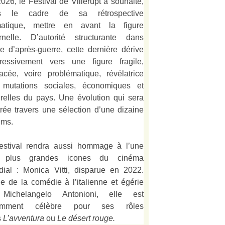
026, le Festival de Villerupt a souhaité,
s le cadre de sa rétrospective
matique, mettre en avant la figure
rnelle. D’autorité structurante dans
alie d’après-guerre, cette dernière dérive
ressivement vers une figure fragile,
acée, voire problématique, révélatrice
 mutations sociales, économiques et
urelles du pays. Une évolution qui sera
strée travers une sélection d’une dizaine
lms.
estival rendra aussi hommage à l’une
 plus grandes icones du cinéma
ial : Monica Vitti, disparue en 2022.
e de la comédie à l’italienne et égérie
Michelangelo Antonioni, elle est
amment célèbre pour ses rôles
s
L’
avventura
ou
Le désert rouge
.