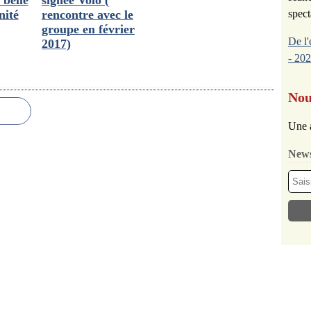
 belle
signée Volo (
spect
nité
rencontre avec le
groupe en février
De l'
2017)
- 202
Nou
Une 
News