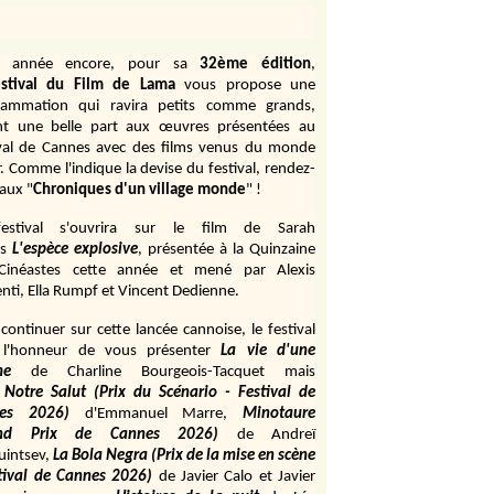
e année encore, pour sa
32ème édition
,
stival du Film de Lama
vous propose une
rammation qui ravira petits comme grands,
ant une belle part aux œuvres présentées au
ival de Cannes avec des films venus du monde
r. Comme l'indique la devise du festival, rendez-
aux "
Chroniques d'un village monde
" !
estival s'ouvrira sur le film de Sarah
s
L'espèce explosive
, présentée à la Quinzaine
Cinéastes cette année et mené par Alexis
ti, Ella Rumpf et Vincent Dedienne.
continuer sur cette lancée cannoise, le festival
 l'honneur de vous présenter
La vie d'une
me
de
Charline Bourgeois-Tacquet
mais
Notre Salut (Prix du Scénario - Festival de
es 2026)
d'Emmanuel Marre,
Minotaure
and Prix de Cannes 2026)
de Andreï
uintsev,
La Bola Negra (Prix de la mise en scène
tival de Cannes 2026)
de Javier Calo et Javier