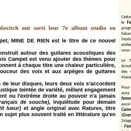
Cett
le
Fe
ovitch ont sorti leur 7e album studio en
prog
fais
Fest
pet, MINE DE RIEN est le titre de ce nouvel
entie
vous 
nstruit autour des guitares acoustiques des
exis Campet est venu ajouter des thèmes pour
Le f
nnent à chaque titre une chaleur particulière,
Arnol
a douceur des voix et aux arpèges de guitares
des 
Manen
de leur disques, leurs deux voix s’accordent
Pour 
ustique teintée de variété, mêlant engagement
aura
t ou l'extrême droite au pouvoir n'a jamais
fem
rançais de souche),
inquiétude pour demain
aussi
tit lueur)
et angle original avec Ratures, titre
Cann
 sujet plus souvent traité en littérature qu'en
(Gr
Zviag
- Fes