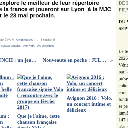
explore le meilleur de leur répertoire
DE 
e la france et joueront sur Lyon à la MJC
FILM
 le 23 mai prochain.
DU 
SEP
ugot à 07:46 -
Commentaires [
…
]
- Permalien [
#
]
,
chanson francaise
,
deux voix
,
pop acoustique
Le fe
2026 
[Article jeu] POUM POUM CROUNCH : un jeu familial avec un ours, des cuillères... et des champignons !
Nouveauté en poche : JULIENNE de Scholastique Mukasonga
Vérit
par l
prése
cultu
enric
Avignon 2016 : Volo,
fonda
un concert intime et
se pe
délicieux
lumiè
bum :
Que je l'aime, cette
147 i
on
chanson française
séanc