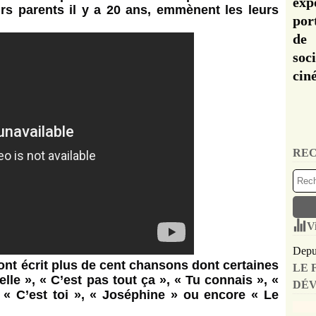
exp
urs parents il y a 20 ans, emmènent les leurs
por
de 
soc
cin
REC
V
Depui
nt écrit plus de cent chansons dont certaines
LE 
le », « C’est pas tout ça », « Tu connais », «
DÉV
, « C’est toi », « Joséphine » ou encore « Le