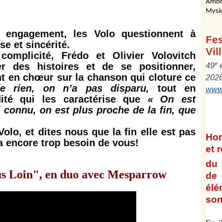
Ambr
Mysi
t engagement, les Volo questionnent à
Fes
e et sincérité.
Vil
omplicité, Frédo et Olivier Volovitch
e
r des histoires et de se positionner,
4
9
t en chœur sur la chanson qui cloture ce
202
 rien, on n’a pas disparu,
tout en
www.
dité qui les caractérise que
« On est
i connu, on est plus proche de la fin, que
olo, et dites nous que la fin elle est pas
Ho
 a encore trop besoin de vous!
et
r
du 
lus Loin", en duo avec Mesparrow
de 
él
son