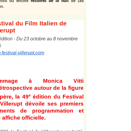
ossi ou encore
Histoires de la nuit
de Léa
us.
tival
du Film Italien de
lerupt
édition
-
Du
2
3
octobre au
8
novembre
6
festival-villerupt.com
mmage à Monica Vitti
étrospective autour de la figure
e
père, la 49
édition du Festival
Villerupt dévoile ses premiers
éments de programmation et
 affiche officielle
.