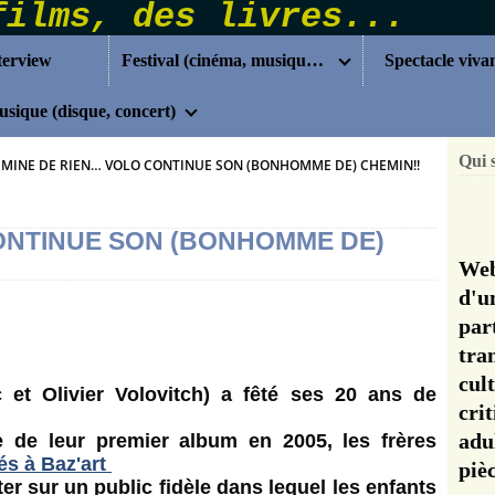
terview
Festival (cinéma, musique...)
Spectacle viva
sique (disque, concert)
Qui 
MINE DE RIEN… VOLO CONTINUE SON (BONHOMME DE) CHEMIN!!
ONTINUE SON (BONHOMME DE)
Web
d'u
pa
tra
cul
et Olivier Volovitch) a fêté ses 20 ans de
cri
adu
 de leur premier album en 2005, les frères
s à Baz'art
pi
 sur un public fidèle dans lequel les enfants