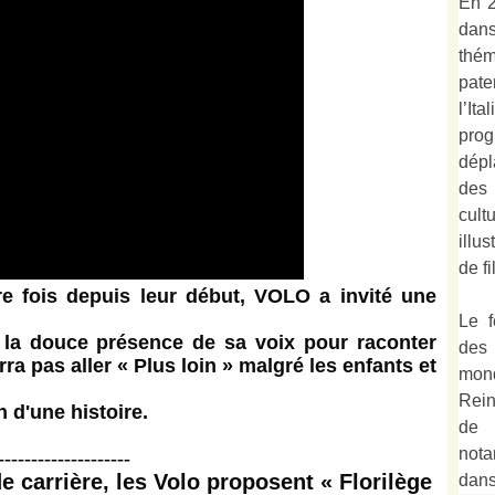
En 2
dan
thé
pate
l’It
prog
dépl
des
cult
illu
de fi
ère fois depuis leur début, VOLO a invité une
Le f
 la douce présence de sa voix pour raconter
des
rra pas aller « Plus loin » malgré les enfants et
mond
Rein
n d'une histoire.
de 
not
--------------------
e carrière, les Volo proposent « Florilège
dan