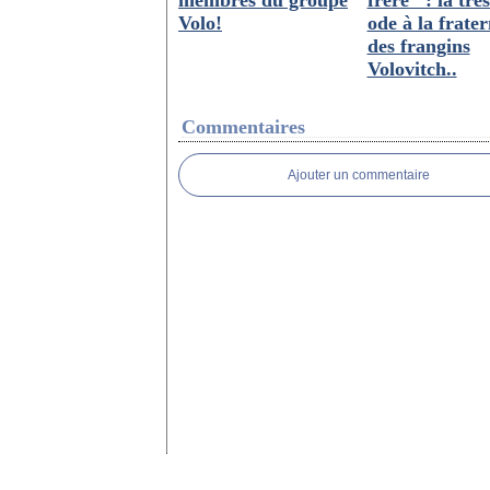
membres du groupe
frère" : la très
Volo!
ode à la frater
des frangins
Volovitch..
Commentaires
Ajouter un commentaire