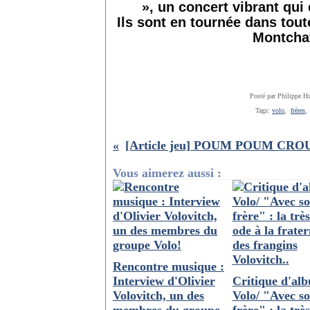
», un concert vibrant qui 
Ils sont en tournée dans tout
Montchat
Posté par Philippe H
Tags:
volo
,
frères
Vous aimerez aussi :
Rencontre musique :
Interview d'Olivier
Critique d'al
Volovitch, un des
Volo/ "Avec s