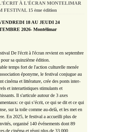
L'ÉCRIT À L'ÉCRAN MONTELIMAR
 FESTIVAL 15 ème édition
VENDREDI 18 AU JEUDI 24
TEMBRE 2026- Montélimar
stival De l'écrit à l'écran revient en septembre
pour sa quinzième édition.
able temps fort de l'action culturelle menée
'association éponyme, le festival conjugue au
nt cinéma et littérature, crée des ponts inter-
rels et interartistiques stimulants et
hissants. Il s'articule autour de 3 axes
mentaux: ce qui s’écrit, ce qui se dit et ce qui
nse, sur la toile comme au-delà, et les met en
re. En 2025, le festival a accueilli plus de
nvités, organisé 140 événements dont 89
es de cinéma et réuni plus de 33 000