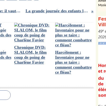
Ambr
Mysi
Corps célestes à la lisière du monde: il vaut quoi le dernier Jón Kalman Stefánsson?
La grande journée des enfants le 14 juin dans les cinémas Pathé
Fes
Vil
e
4
9
202
www.
Chronique DVD:
gée
SLALOM, le film
Harcèlement :
nds des
coup de poing de
Inventaire pour ne
Charlène Favier
plus se taire :
Ho
comment combattre
et
r
ce fléau?
du 
de 
él
son