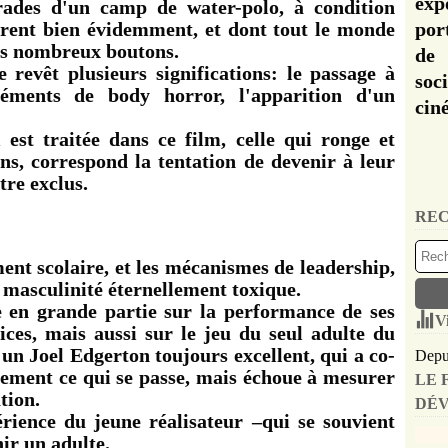
exp
rades d'un camp de water-polo, à condition
férent bien évidemment, et dont tout le monde
por
 ses nombreux boutons.
de 
 revêt plusieurs significations: le passage à
soc
léments de body horror, l'apparition d'un
cin
i est traitée dans ce film, celle qui ronge et
ons, correspond la tentation de devenir à leur
tre exclus.
REC
ment scolaire, et les mécanismes de leadership,
 masculinité éternellement toxique.
e en grande partie sur la performance de ses
V
ices, mais aussi sur le jeu du seul adulte du
r un Joel Edgerton toujours excellent, qui a co-
Depui
dement ce qui se passe, mais échoue à mesurer
LE 
ation.
DÉV
érience du jeune réalisateur –qui se souvient
ir un adulte.