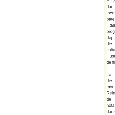
En 2
dan
thé
pate
l’It
prog
dépl
des
cult
illu
de fi
Le f
des
mond
Rein
de 
not
dan