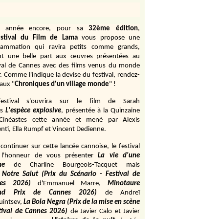
e année encore, pour sa
32ème édition
,
stival du Film de Lama
vous propose une
rammation qui ravira petits comme grands,
ant une belle part aux œuvres présentées au
ival de Cannes avec des films venus du monde
r. Comme l'indique la devise du festival, rendez-
aux "
Chroniques d'un village monde
" !
estival s'ouvrira sur le film de Sarah
s
L'espèce explosive
, présentée à la Quinzaine
Cinéastes cette année et mené par Alexis
ti, Ella Rumpf et Vincent Dedienne.
continuer sur cette lancée cannoise, le festival
 l'honneur de vous présenter
La vie d'une
me
de
Charline Bourgeois-Tacquet
mais
Notre Salut (Prix du Scénario - Festival de
es 2026)
d'Emmanuel Marre,
Minotaure
and Prix de Cannes 2026)
de Andreï
uintsev,
La Bola Negra (Prix de la mise en scène
tival de Cannes 2026)
de Javier Calo et Javier