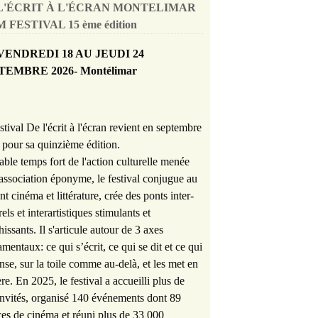
L'ÉCRIT À L'ÉCRAN MONTELIMAR
 FESTIVAL 15 ème édition
VENDREDI 18 AU JEUDI 24
TEMBRE 2026- Montélimar
stival De l'écrit à l'écran revient en septembre
pour sa quinzième édition.
able temps fort de l'action culturelle menée
'association éponyme, le festival conjugue au
nt cinéma et littérature, crée des ponts inter-
rels et interartistiques stimulants et
hissants. Il s'articule autour de 3 axes
mentaux: ce qui s’écrit, ce qui se dit et ce qui
nse, sur la toile comme au-delà, et les met en
re. En 2025, le festival a accueilli plus de
nvités, organisé 140 événements dont 89
es de cinéma et réuni plus de 33 000