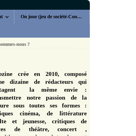
nt
On joue (jeu de société-Concours)
sommes-nous ?
zine crée en 2010, composé
ne dizaine de rédacteurs qui
rtagent la même envie :
nsmettre notre passion de la
ture sous toutes ses formes :
tiques cinéma, de littérature
lte et jeunesse, critiques de
èces de théâtre, concert ,