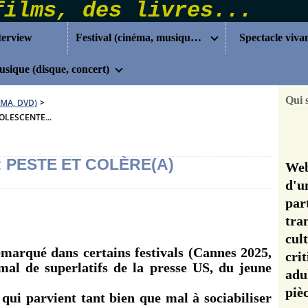
terview
Festival (cinéma, musique...)
Spectacle viva
sique (disque, concert)
Qui 
ÉMA, DVD)
>
OLESCENTE...
: PESTE ET COLÈRE(A)
Web
d'u
pa
tra
cul
emarqué dans certains festivals (Cannes 2025,
cri
 mal de superlatifs de la presse US, du jeune
adu
pi
 qui parvient tant bien que mal à sociabiliser