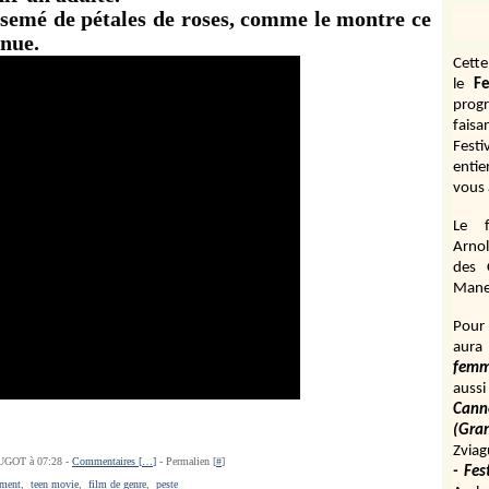
semé de pétales de roses, comme le montre ce
enue.
Cett
le
Fe
prog
fais
Fest
entie
vous 
Le f
Arnol
des 
Manen
Pour 
aura
fem
aussi
Cann
(Gr
Zviag
UGOT à 07:28 -
Commentaires [
…
]
- Permalien [
#
]
- Fes
ement
,
teen movie
,
film de genre
,
peste