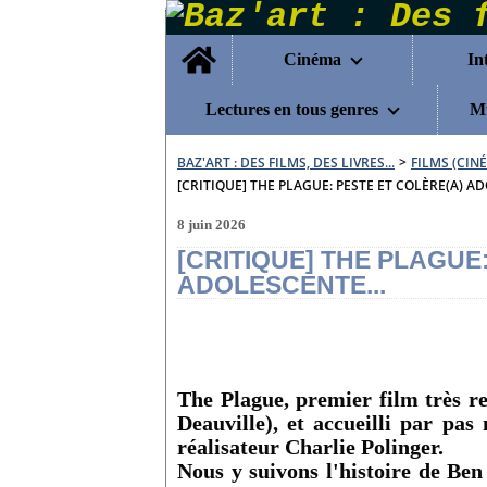
Home
Cinéma
In
Lectures en tous genres
Mu
BAZ'ART : DES FILMS, DES LIVRES...
>
FILMS (CIN
[CRITIQUE] THE PLAGUE: PESTE ET COLÈRE(A) AD
8 juin 2026
[CRITIQUE] THE PLAGUE
ADOLESCENTE...
The Plague, premier film très r
Deauville), et accueilli par pas
réalisateur Charlie Polinger.
Nous y suivons l'histoire de Ben