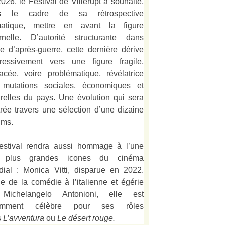
026, le Festival de Villerupt a souhaité,
s le cadre de sa rétrospective
matique, mettre en avant la figure
rnelle. D’autorité structurante dans
alie d’après-guerre, cette dernière dérive
ressivement vers une figure fragile,
acée, voire problématique, révélatrice
 mutations sociales, économiques et
urelles du pays. Une évolution qui sera
strée travers une sélection d’une dizaine
lms.
estival rendra aussi hommage à l’une
 plus grandes icones du cinéma
ial : Monica Vitti, disparue en 2022.
e de la comédie à l’italienne et égérie
Michelangelo Antonioni, elle est
amment célèbre pour ses rôles
s
L’
avventura
ou
Le désert rouge
.