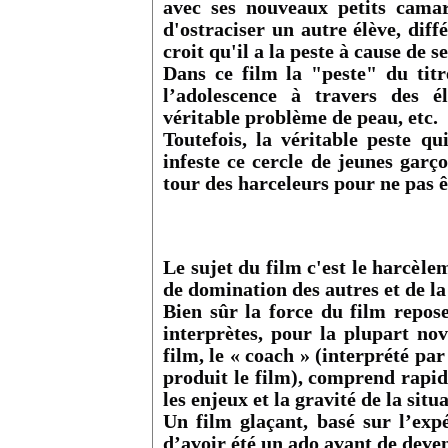
avec ses nouveaux petits cama
d'ostraciser un autre élève, dif
croit qu'il a la peste à cause de
Dans ce film la "peste" du titre
l’adolescence à travers des é
véritable problème de peau, etc.
Toutefois, la véritable peste qu
infeste ce cercle de jeunes garç
tour des harceleurs pour ne pas ê
Le sujet du film c'est le harcèle
de domination des autres et de la
Bien sûr la force du film repos
interprètes, pour la plupart nov
film, le « coach » (interprété pa
produit le film), comprend rapi
les enjeux et la gravité de la situ
Un film glaçant, basé sur l’exp
d’avoir été un ado avant de deven