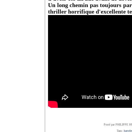
Un long chemin pas toujours par
thriller horrifique d'excellente t
Posté par PHILIPPE H
Tags:
harcel