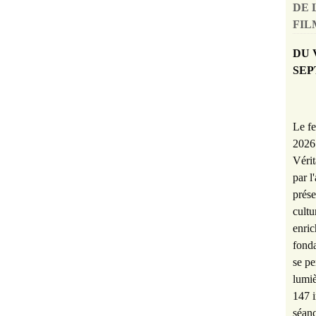
DE 
FILM
DU 
SEP
Le fe
2026 
Vérit
par l
prése
cultu
enric
fonda
se pe
lumiè
147 i
séanc