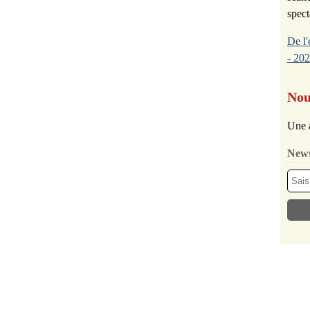
spect
De l'
- 202
Nou
Une 
News