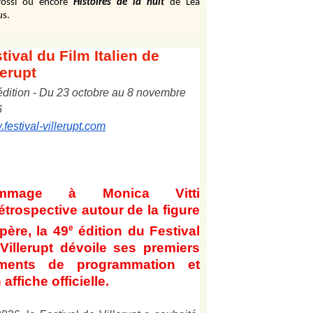
ossi ou encore
Histoires de la nuit
de Léa
us.
tival
du Film Italien de
lerupt
édition
-
Du
2
3
octobre au
8
novembre
6
festival-villerupt.com
mmage à Monica Vitti
étrospective autour de la figure
e
père, la 49
édition du Festival
Villerupt dévoile ses premiers
éments de programmation et
 affiche officielle
.