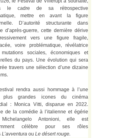
026, le Festival de Villerupt a souhaité,
s le cadre de sa rétrospective
matique, mettre en avant la figure
rnelle. D’autorité structurante dans
alie d’après-guerre, cette dernière dérive
ressivement vers une figure fragile,
acée, voire problématique, révélatrice
 mutations sociales, économiques et
urelles du pays. Une évolution qui sera
strée travers une sélection d’une dizaine
lms.
estival rendra aussi hommage à l’une
 plus grandes icones du cinéma
ial : Monica Vitti, disparue en 2022.
e de la comédie à l’italienne et égérie
Michelangelo Antonioni, elle est
amment célèbre pour ses rôles
s
L’
avventura
ou
Le désert rouge
.