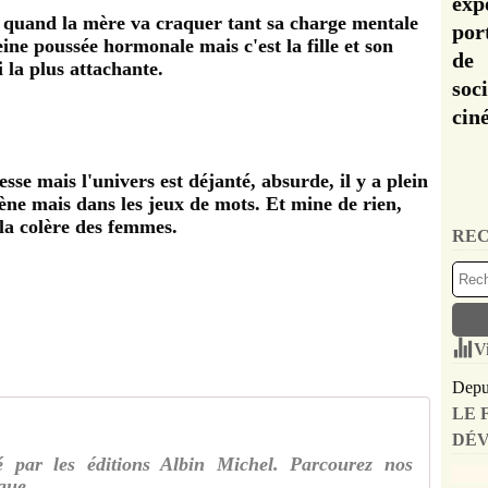
exp
e quand la mère va craquer tant sa charge mentale
por
leine poussée hormonale mais c'est la fille et son
de 
 la plus attachante.
soc
cin
se mais l'univers est déjanté, absurde, il y a plein
cène mais dans les jeux de mots. Et mine de rien,
 la colère des femmes.
REC
V
Depui
LE 
DÉV
é par les éditions Albin Michel. Parcourez nos
ique