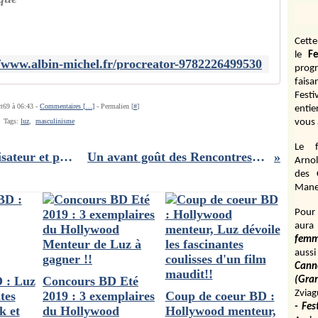
Cett
le
Fe
//www.albin-michel.fr/procreator-9782226499530
prog
fais
Fest
ct69 à 06:43 -
Commentaires [
…
]
- Permalien [
#
]
entie
Tags:
luz
,
masculinisme
vous 
Le f
Entretien avec Amor Hakkar, réalisateur et producteur du film Le premier rôle
Un avant goût des Rencontres d'Arles : Modèle animal
Arnol
des 
Manen
Pour 
aura
fem
aussi
Cann
 : Luz
Concours BD Eté
(Gr
Zviag
tes
2019 : 3 exemplaires
Coup de coeur BD :
- Fes
k et
du Hollywood
Hollywood menteur,