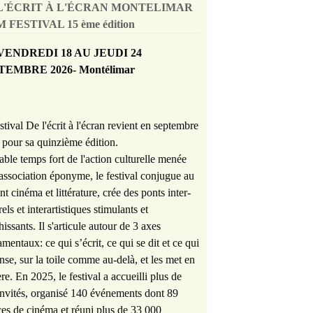
L'ÉCRIT À L'ÉCRAN MONTELIMAR
 FESTIVAL 15 ème édition
VENDREDI 18 AU JEUDI 24
TEMBRE 2026- Montélimar
stival De l'écrit à l'écran revient en septembre
pour sa quinzième édition.
able temps fort de l'action culturelle menée
'association éponyme, le festival conjugue au
nt cinéma et littérature, crée des ponts inter-
rels et interartistiques stimulants et
hissants. Il s'articule autour de 3 axes
mentaux: ce qui s’écrit, ce qui se dit et ce qui
nse, sur la toile comme au-delà, et les met en
re. En 2025, le festival a accueilli plus de
nvités, organisé 140 événements dont 89
es de cinéma et réuni plus de 33 000