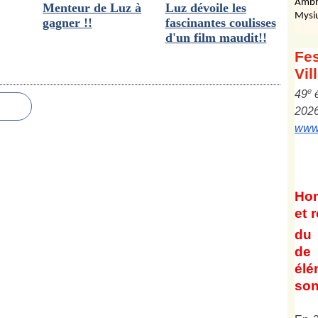
Ambr
Menteur de Luz à
Luz dévoile les
Mysi
gagner !!
fascinantes coulisses
d'un film maudit!!
Fes
Vil
e
4
9
202
www.
Ho
et
r
du 
de 
él
son