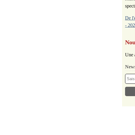
spect
De l'
- 202
Nou
Une 
News