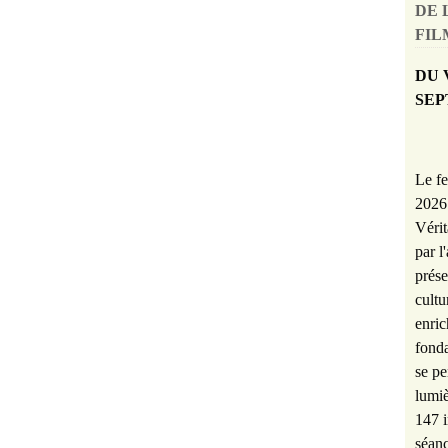
DE 
FILM
DU 
SEP
Le fe
2026 
Vérit
par l
prése
cultu
enric
fonda
se pe
lumiè
147 i
séanc