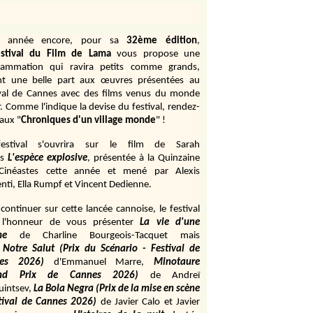
e année encore, pour sa
32ème édition
,
stival du Film de Lama
vous propose une
rammation qui ravira petits comme grands,
ant une belle part aux œuvres présentées au
ival de Cannes avec des films venus du monde
r. Comme l'indique la devise du festival, rendez-
aux "
Chroniques d'un village monde
" !
estival s'ouvrira sur le film de Sarah
s
L'espèce explosive
, présentée à la Quinzaine
Cinéastes cette année et mené par Alexis
ti, Ella Rumpf et Vincent Dedienne.
continuer sur cette lancée cannoise, le festival
 l'honneur de vous présenter
La vie d'une
me
de
Charline Bourgeois-Tacquet
mais
Notre Salut (Prix du Scénario - Festival de
es 2026)
d'Emmanuel Marre,
Minotaure
and Prix de Cannes 2026)
de Andreï
uintsev,
La Bola Negra (Prix de la mise en scène
tival de Cannes 2026)
de Javier Calo et Javier