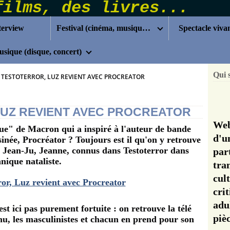
terview
Festival (cinéma, musique...)
Spectacle viva
sique (disque, concert)
Qui 
 TESTOTERROR, LUZ REVIENT AVEC PROCREATOR
LUZ REVIENT AVEC PROCREATOR
Web
e" de Macron qui a inspiré à l'auteur de bande
d'u
inée, Procréator ? Toujours est il qu'on y retrouve
, Jean-Ju, Jeanne, connus dans Testoterror dans
pa
nique nataliste.
tra
cul
cri
adu
st ici pas purement fortuite : on retrouve la télé
pi
inu, les masculinistes et chacun en prend pour son