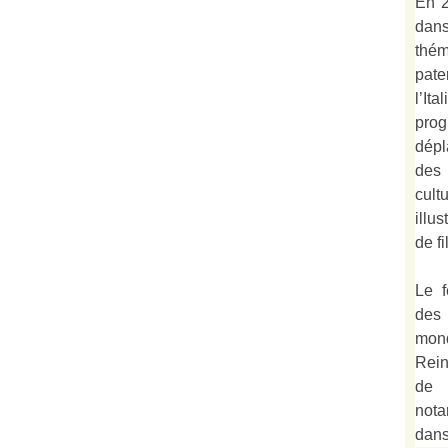
En 2
dan
thé
pate
l’It
prog
dépl
des
cult
illu
de fi
Le f
des
mond
Rein
de 
not
dan