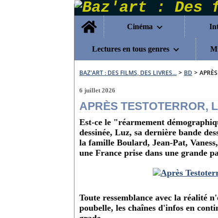
Home
Cinéma
In
Lectures en tous genres
Mu
BAZ'ART : DES FILMS, DES LIVRES...
>
BD
>
APRÈS
6 juillet 2026
APRÈS TESTOTERROR, 
Est-ce le "réarmement démographiqu
dessinée, Luz, sa dernière bande dess
la famille Boulard, Jean-Pat, Vaness
une France prise dans une grande pa
Toute ressemblance avec la réalité n'e
poubelle, les chaînes d'infos en cont