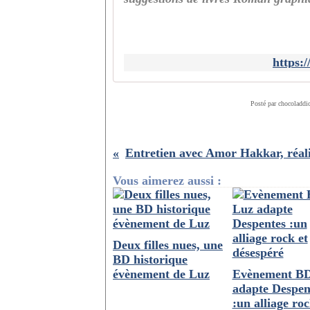
https:
Posté par chocoladdi
Vous aimerez aussi :
Deux filles nues, une
BD historique
évènement de Luz
Evènement BD
adapte Despen
:un alliage roc