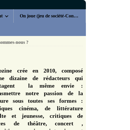
nt
On joue (jeu de société-Concours)
sommes-nous ?
zine crée en 2010, composé
ne dizaine de rédacteurs qui
rtagent la même envie :
nsmettre notre passion de la
ture sous toutes ses formes :
tiques cinéma, de littérature
lte et jeunesse, critiques de
èces de théâtre, concert ,