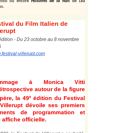
ossi ou encore
Histoires de la nuit
de Léa
us.
tival
du Film Italien de
lerupt
édition
-
Du
2
3
octobre au
8
novembre
6
festival-villerupt.com
mmage à Monica Vitti
étrospective autour de la figure
e
père, la 49
édition du Festival
Villerupt dévoile ses premiers
éments de programmation et
 affiche officielle
.