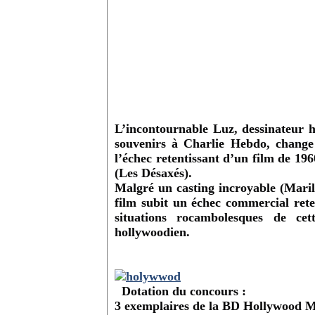
L’incontournable Luz, dessinateur h
souvenirs à Charlie Hebdo, change
l’échec retentissant d’un film de 1
(Les Désaxés).
Malgré un casting incroyable (Mar
film subit un échec commercial rete
situations rocambolesques de ce
hollywoodien.
Dotation du concours :
3 exemplaires de la BD Hollywood Me