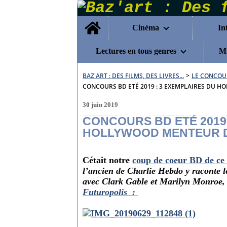
Home
Cinéma
In
Lectures en tous genres
Mu
BAZ'ART : DES FILMS, DES LIVRES...
>
LE CONCOU
CONCOURS BD ETÉ 2019 : 3 EXEMPLAIRES DU H
30 juin 2019
CONCOURS BD ETÉ 2019 
HOLLYWOOD MENTEUR DE
Cétait notre
coup de coeur BD de ce 
l’ancien de Charlie Hebdo y raconte l
avec Clark Gable et Marilyn Monroe, 
Futuropolis :