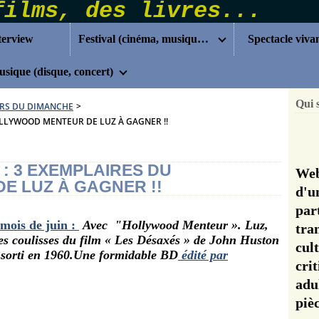
terview
Festival (cinéma, musique...)
Spectacle viva
sique (disque, concert)
Qui 
RS DU DIMANCHE
>
OLLYWOOD MENTEUR DE LUZ À GAGNER !!
: 3 EXEMPLAIRES DU
Web
 LUZ À GAGNER !!
d'u
pa
mois de juin :
Avec "Hollywood Menteur ». Luz,
tra
es coulisses du film « Les Désaxés » de John Huston
cul
sorti en 1960.
Une formidable BD
édité par
cri
adu
pi