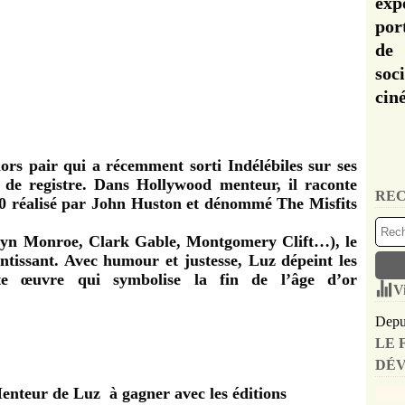
exp
por
de 
soc
cin
ors pair qui a récemment sorti Indélébiles sur ses
 de registre. Dans Hollywood menteur, il raconte
REC
960 réalisé par John Huston et dénommé The Misfits
ilyn Monroe, Clark Gable, Montgomery Clift…), le
ntissant. Avec humour et justesse, Luz dépeint les
tte œuvre qui symbolise la fin de l’âge d’or
V
Depui
LE 
DÉV
nteur de Luz à gagner avec les éditions