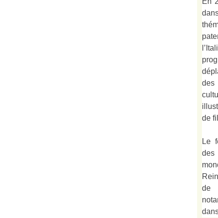
En 2
dan
thé
pate
l’It
prog
dépl
des
cult
illu
de fi
Le f
des
mond
Rein
de 
not
dan