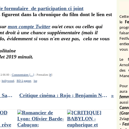
le formulaire de participation ci joint
 figurent dans la chronique du film dont le lien est
Cett
le
Fe
 sur
mon compte Twitter
ou/et ceux ou celles qui
prog
t droit à une chance supplémentaire (mais il
fais
o, évidemment si vous n'en avez pas, cela ne vous
Fest
entie
vous 
olitaine
let 2019 minuit.
Le f
Arnol
des 
 à 06:00 -
Commentaires [
…
]
- Permalien [
#
]
Manen
s:
hollywood
,
BD à gagner
,
luz
Pour 
aura
Licorne : les bons réseaux de Nora Sandor !!
Critique cinéma : Rojo ; Benjamin Naishtat
fem
aussi
Cann
(Gr
Zviag
- Fes