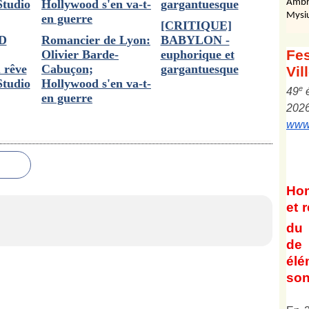
Ambr
Mysi
[CRITIQUE]
D
Romancier de Lyon:
BABYLON -
Fes
Olivier Barde-
euphorique et
u rêve
Cabuçon;
gargantuesque
Vil
Studio
Hollywood s'en va-t-
e
4
9
en guerre
202
www.
Ho
et
r
du 
de 
él
son