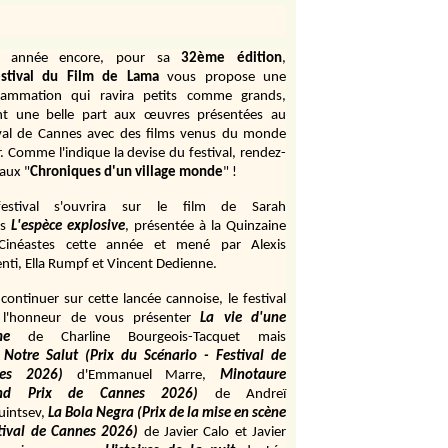
e année encore, pour sa
32ème édition
,
stival du Film de Lama
vous propose une
rammation qui ravira petits comme grands,
ant une belle part aux œuvres présentées au
ival de Cannes avec des films venus du monde
r. Comme l'indique la devise du festival, rendez-
aux "
Chroniques d'un village monde
" !
estival s'ouvrira sur le film de Sarah
s
L'espèce explosive
, présentée à la Quinzaine
Cinéastes cette année et mené par Alexis
ti, Ella Rumpf et Vincent Dedienne.
continuer sur cette lancée cannoise, le festival
 l'honneur de vous présenter
La vie d'une
me
de
Charline Bourgeois-Tacquet
mais
Notre Salut (Prix du Scénario - Festival de
es 2026)
d'Emmanuel Marre,
Minotaure
and Prix de Cannes 2026)
de Andreï
uintsev,
La Bola Negra (Prix de la mise en scène
tival de Cannes 2026)
de Javier Calo et Javier