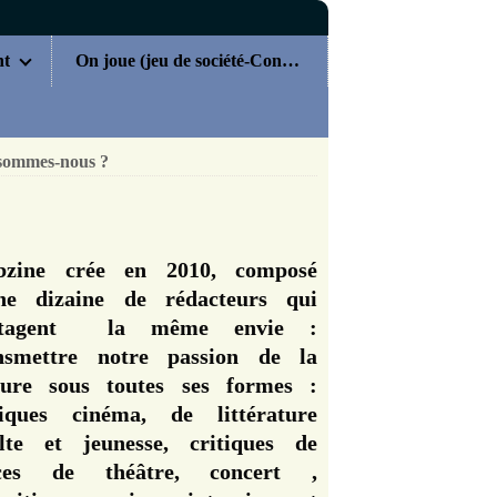
nt
On joue (jeu de société-Concours)
sommes-nous ?
zine crée en 2010, composé
ne dizaine de rédacteurs qui
rtagent la même envie :
nsmettre notre passion de la
ture sous toutes ses formes :
tiques cinéma, de littérature
lte et jeunesse, critiques de
èces de théâtre, concert ,