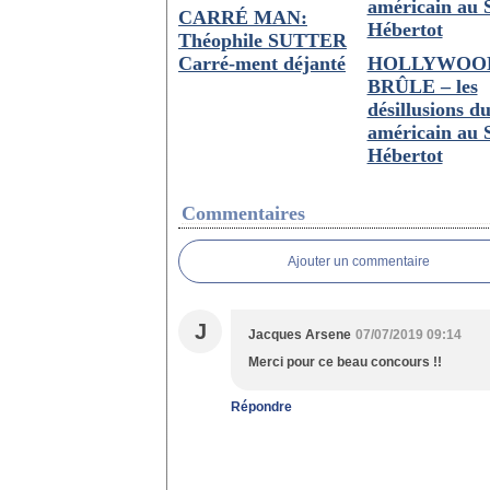
CARRÉ MAN:
Théophile SUTTER
Carré-ment déjanté
HOLLYWOO
BRÛLE – les
désillusions d
américain au 
Hébertot
Commentaires
Ajouter un commentaire
J
Jacques Arsene
07/07/2019 09:14
Merci pour ce beau concours !!
Répondre