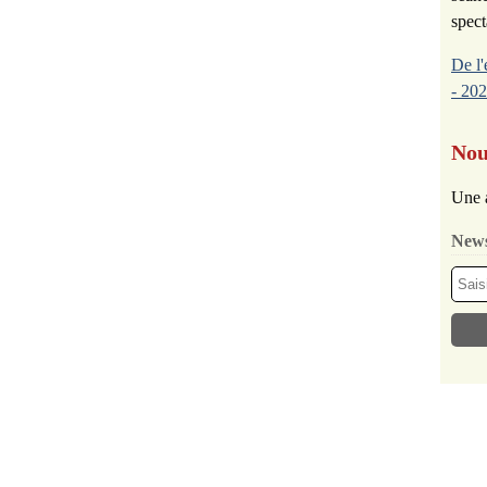
spect
De l'
- 202
Nou
Une 
News