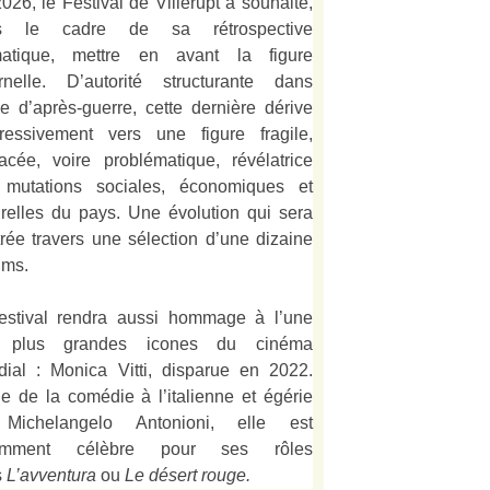
026, le Festival de Villerupt a souhaité,
s le cadre de sa rétrospective
matique, mettre en avant la figure
rnelle. D’autorité structurante dans
alie d’après-guerre, cette dernière dérive
ressivement vers une figure fragile,
acée, voire problématique, révélatrice
 mutations sociales, économiques et
urelles du pays. Une évolution qui sera
strée travers une sélection d’une dizaine
lms.
estival rendra aussi hommage à l’une
 plus grandes icones du cinéma
ial : Monica Vitti, disparue en 2022.
e de la comédie à l’italienne et égérie
Michelangelo Antonioni, elle est
amment célèbre pour ses rôles
s
L’
avventura
ou
Le désert rouge
.