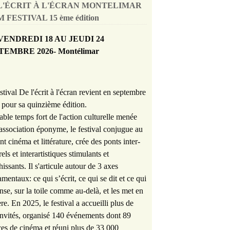
L'ÉCRIT À L'ÉCRAN MONTELIMAR
 FESTIVAL 15 ème édition
VENDREDI 18 AU JEUDI 24
TEMBRE 2026- Montélimar
stival De l'écrit à l'écran revient en septembre
pour sa quinzième édition.
able temps fort de l'action culturelle menée
'association éponyme, le festival conjugue au
nt cinéma et littérature, crée des ponts inter-
rels et interartistiques stimulants et
hissants. Il s'articule autour de 3 axes
mentaux: ce qui s’écrit, ce qui se dit et ce qui
nse, sur la toile comme au-delà, et les met en
re. En 2025, le festival a accueilli plus de
nvités, organisé 140 événements dont 89
es de cinéma et réuni plus de 33 000