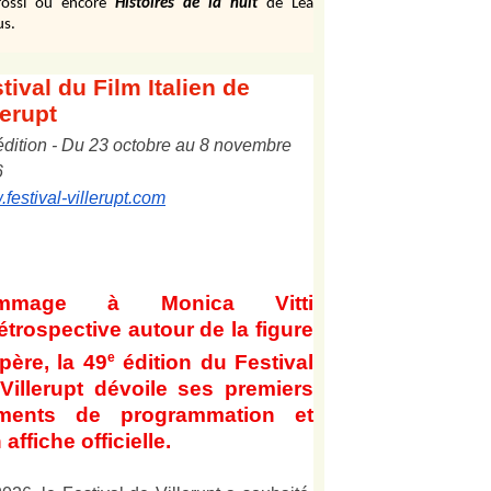
ossi ou encore
Histoires de la nuit
de Léa
us.
tival
du Film Italien de
lerupt
édition
-
Du
2
3
octobre au
8
novembre
6
festival-villerupt.com
mmage à Monica Vitti
étrospective autour de la figure
e
père, la 49
édition du Festival
Villerupt dévoile ses premiers
éments de programmation et
 affiche officielle
.