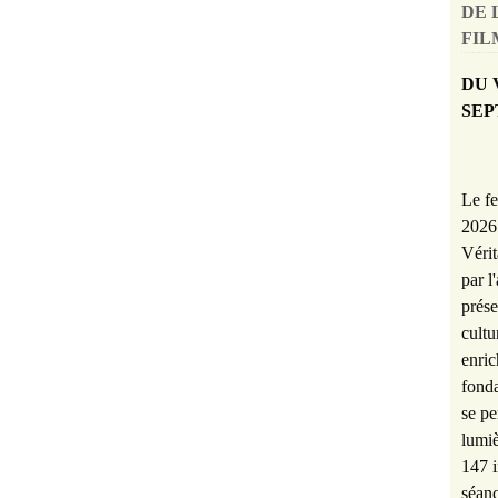
DE 
FILM
DU 
SEP
Le fe
2026 
Vérit
par l
prése
cultu
enric
fonda
se pe
lumiè
147 i
séanc