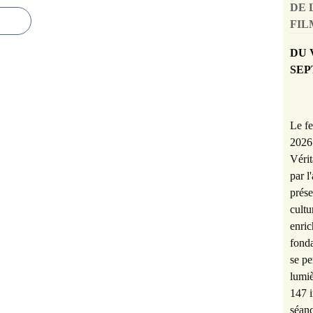
DE 
FILM
DU 
SEP
Le fe
2026 
Vérit
par l
prése
cultu
enric
fonda
se pe
lumiè
147 i
séanc