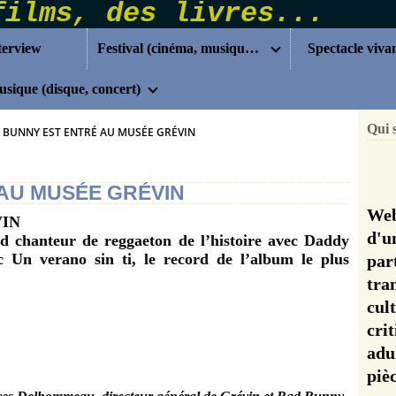
terview
Festival (cinéma, musique...)
Spectacle viva
sique (disque, concert)
Qui 
 BUNNY EST ENTRÉ AU MUSÉE GRÉVIN
AU MUSÉE GRÉVIN
Web
VIN
d'u
nd chanteur de reggaeton de l’histoire avec Daddy
c Un verano sin ti, le record de l’album le plus
pa
tra
cul
cri
adu
pi