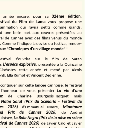
e année encore, pour sa
32ème édition
,
stival du Film de Lama
vous propose une
rammation qui ravira petits comme grands,
ant une belle part aux œuvres présentées au
ival de Cannes avec des films venus du monde
r. Comme l'indique la devise du festival, rendez-
aux "
Chroniques d'un village monde
" !
estival s'ouvrira sur le film de Sarah
s
L'espèce explosive
, présentée à la Quinzaine
Cinéastes cette année et mené par Alexis
ti, Ella Rumpf et Vincent Dedienne.
continuer sur cette lancée cannoise, le festival
 l'honneur de vous présenter
La vie d'une
me
de
Charline Bourgeois-Tacquet
mais
Notre Salut (Prix du Scénario - Festival de
es 2026)
d'Emmanuel Marre,
Minotaure
and Prix de Cannes 2026)
de Andreï
uintsev,
La Bola Negra (Prix de la mise en scène
tival de Cannes 2026)
de Javier Calo et Javier