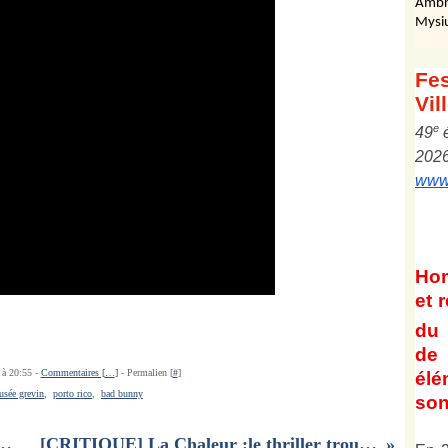
Ambr
Mysi
Fes
Vil
e
4
9
202
www.
Ho
et
r
du 
de 
 à 20:55 -
Commentaires [
…
]
- Permalien [
#
]
él
sée grevin
,
porto rico
,
bad bunny
son
e rencontre avec la réalisatrice Phuong Mai Nguyen
[CRITIQUE] La Chaleur :le thriller trouble et caniculaire de STÉPHANE DEMOUSTIER