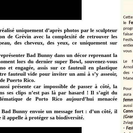
Cett
le
Fe
prog
éalisé uniquement d’après photos par le sculpteur
fais
ion de Grévin avec la complexité de retrouver les
Fest
peau, des cheveux, des yeux, ce uniquement sur
entie
vous 
 représenter Bad Bunny dans un décor reprenant la
moment lors du dernier super Bowl, souvenez-vous
Le f
o et engagée, assis sur ce fauteuil en plastique
Arnol
des 
re fauteuil vide pour inviter un ami à s’y asseoir,
Manen
 de Puerto Rico.
aussi présente car impossible de passer à côté, la
Pour 
ns ses clips n’est pas là par hasard ! Il s’agit du
aura
lématique de Porto Rico aujourd’hui menacée
fem
aussi
 Bad Bunny envoie un message fort : d’un côté, il
Cann
il appelle à protéger sa biodiversité.
(Gr
Zviag
- Fes