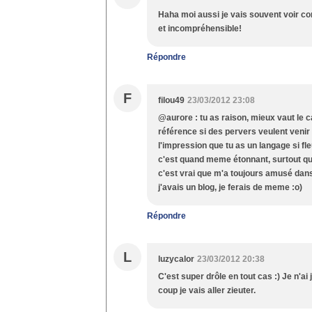
Haha moi aussi je vais souvent voir co
et incompréhensible!
Répondre
F
filou49
23/03/2012 23:08
@aurore : tu as raison, mieux vaut le c
référence si des pervers veulent venir s
l'impression que tu as un langage si fle
c'est quand meme étonnant, surtout que
c'est vrai que m'a toujours amusé dans l
j'avais un blog, je ferais de meme :o)
Répondre
L
luzycalor
23/03/2012 20:38
C'est super drôle en tout cas :) Je n'a
coup je vais aller zieuter.