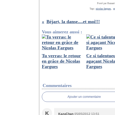
Posté par Bazaart
Tags:
nicolas fargues
,
g
Béjart, la danse....et moi!!!
Vous aimerez aussi :
Tu verras: le retour
Ce si talentueu
en grâce de Nicolas
agaçant Nicol
Fargues
Fargues
Commentaires
Ajouter un commentaire
K
KazuChan
05/05/2012 13:51