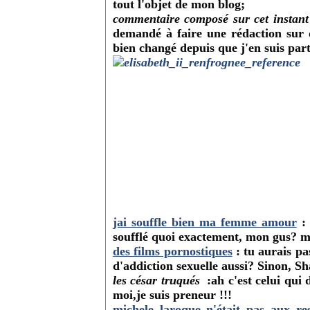
tout l'objet de mon blog;
commentaire composé sur cet instant
demandé à faire une rédaction sur 
bien changé depuis que j'en suis part
jai souffle bien ma femme amour
: 
soufflé quoi exactement, mon gus? m
des films pornostiques
: tu aurais pa
d'addiction sexuelle aussi? Sinon, S
les césar truqués
:ah c'est celui qui d
moi,je suis preneur !!!
michele laroque n'était pas aux res