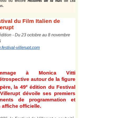
ossi ou encore
Histoires de la nuit
de Léa
us.
tival
du Film Italien de
lerupt
édition
-
Du
2
3
octobre au
8
novembre
6
festival-villerupt.com
mmage à Monica Vitti
étrospective autour de la figure
e
père, la 49
édition du Festival
Villerupt dévoile ses premiers
éments de programmation et
 affiche officielle
.