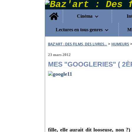
Home
Cinéma
In
Lectures en tous genres
Mu
BAZ'ART : DES FILMS, DES LIVRES...
>
HUMEURS
23 mars 2012
MES "GOOGLERIES" ( 2È
fille, elle aurait dit looseuse, non ?