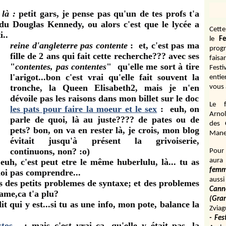
 là :
petit gars, je pense pas qu'un de tes profs t'a
du Douglas Kennedy, ou alors c'est que le lycée a
Cett
i..
le
Fe
reine d'angleterre pas contente
: et, c'est pas ma
prog
fille de 2 ans qui fait cette recherche??? avec ses
fais
"
contentes, pas contentes
" qu'elle me sort à tire
Fest
l'arigot...bon c'est vrai qu'elle fait souvent la
entie
tronche, la Queen Elisabeth2, mais je n'en
vous 
dévoile pas les raisons dans mon billet sur le doc
Le f
les pats pour faire la moeur et le sex
: euh, on
Arnol
parle de quoi, là au juste???? de pates ou de
des 
pets? bon, on va en rester là, je crois, mon blog
Manen
évitait jusqu'à présent la grivoiserie,
continuons, non? :o)
Pour 
euh, c'est peut etre le même huberlulu, là... tu as
aura
fem
oi pas comprendre...
aussi
s des petits problemes de syntaxe; et des problemes
Cann
hame,ca t'a plu?
(Gr
it qui y est...si tu as une info, mon pote, balance la
Zviag
- Fes
tos...
: mais c'est vrai ça, qu'elle y était pas, la