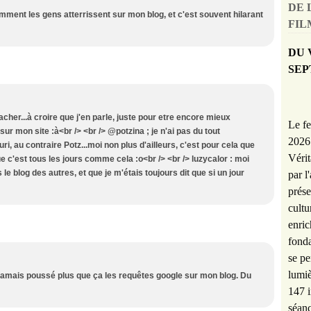
DE 
mment les gens atterrissent sur mon blog, et c'est souvent hilarant
FILM
DU 
SEP
acher...à croire que j'en parle, juste pour etre encore mieux
Le fe
ur mon site :à<br /> <br /> @potzina ; je n'ai pas du tout
2026 
uri, au contraire Potz...moi non plus d'ailleurs, c'est pour cela que
Vérit
 c'est tous les jours comme cela :o<br /> <br /> luzycalor : moi
e blog des autres, et que je m'étais toujours dit que si un jour
par l
prése
cultu
enric
fonda
se pe
lumiè
i jamais poussé plus que ça les requêtes google sur mon blog. Du
147 i
séanc