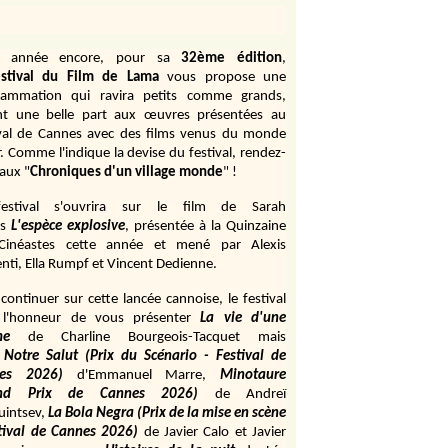
e année encore, pour sa
32ème édition
,
stival du Film de Lama
vous propose une
rammation qui ravira petits comme grands,
ant une belle part aux œuvres présentées au
ival de Cannes avec des films venus du monde
r. Comme l'indique la devise du festival, rendez-
aux "
Chroniques d'un village monde
" !
estival s'ouvrira sur le film de Sarah
s
L'espèce explosive
, présentée à la Quinzaine
Cinéastes cette année et mené par Alexis
ti, Ella Rumpf et Vincent Dedienne.
continuer sur cette lancée cannoise, le festival
 l'honneur de vous présenter
La vie d'une
me
de
Charline Bourgeois-Tacquet
mais
Notre Salut (Prix du Scénario - Festival de
es 2026)
d'Emmanuel Marre,
Minotaure
and Prix de Cannes 2026)
de Andreï
uintsev,
La Bola Negra (Prix de la mise en scène
tival de Cannes 2026)
de Javier Calo et Javier