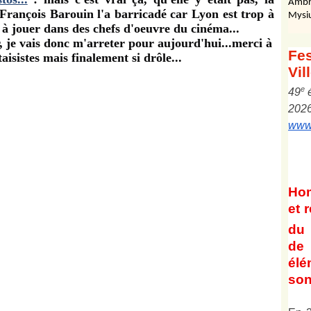
Ambr
 François Barouin l'a barricadé car Lyon est trop à
Mysi
à jouer dans des chefs d'oeuvre du cinéma...
r, je vais donc m'arreter pour aujourd'hui...merci à
Fes
isistes mais finalement si drôle...
Vil
e
4
9
202
www.
Ho
et
r
du 
de 
él
son