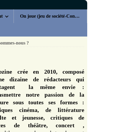
nt
On joue (jeu de société-Concours)
sommes-nous ?
zine crée en 2010, composé
ne dizaine de rédacteurs qui
rtagent la même envie :
nsmettre notre passion de la
ture sous toutes ses formes :
tiques cinéma, de littérature
lte et jeunesse, critiques de
èces de théâtre, concert ,