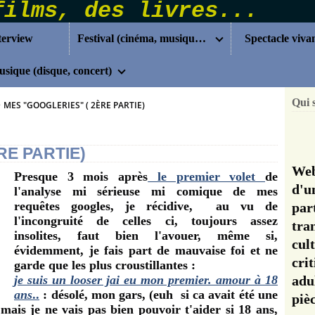
terview
Festival (cinéma, musique...)
Spectacle viva
sique (disque, concert)
Qui 
>
MES "GOOGLERIES" ( 2ÈRE PARTIE)
RE PARTIE)
Web
Presque 3 mois après
le premier volet
de
d'u
l'analyse mi sérieuse mi comique de mes
requêtes googles, je récidive, au vu de
pa
l'incongruité de celles ci, toujours assez
tra
insolites, faut bien l'avouer, même si,
cul
évidemment, je fais part de mauvaise foi et ne
cri
garde que les plus croustillantes :
je suis un looser jai eu mon premier. amour à 18
adu
ans
..
: désolé, mon gars, (euh si ca avait été une
pi
) mais je ne vais pas bien pouvoir t'aider si 18 ans,