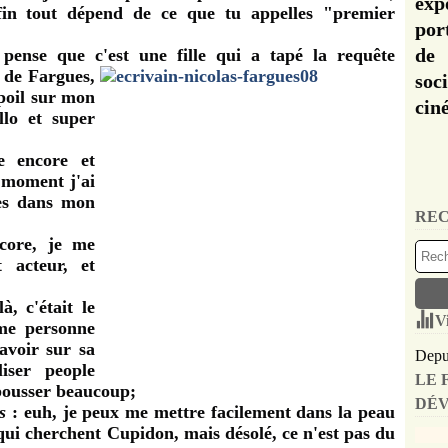
exp
nfin tout dépend de ce que tu appelles "premier
por
de 
 pense que c'est une fille qui a tapé la requête
n de Fargues,
soc
 poil sur mon
cin
llo et super
e encore et
 moment j'ai
nes dans mon
REC
core, je me
 acteur, et
à, c'était le
V
me personne
avoir sur sa
Depui
liser people
LE 
 pousser beaucoup;
DÉV
s
: euh, je peux me mettre facilement dans la peau
qui cherchent Cupidon, mais désolé, ce n'est pas du