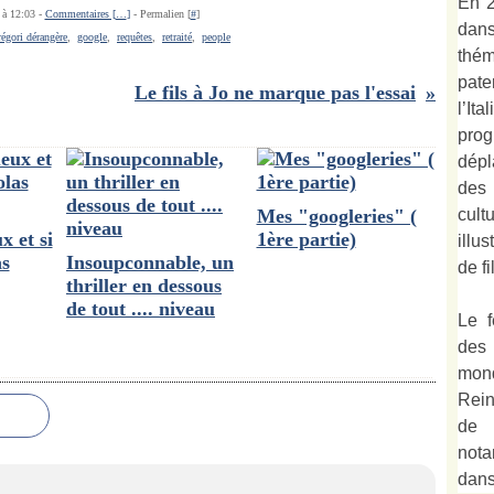
En 2
 à 12:03 -
Commentaires [
…
]
- Permalien [
#
]
dan
régori dérangère
,
google
,
requêtes
,
retraité
,
people
thé
pate
Le fils à Jo ne marque pas l'essai
l’It
prog
dépl
des
cult
Mes "googleries" (
x et si
1ère partie)
illu
as
Insoupconnable, un
de fi
thriller en dessous
de tout .... niveau
Le f
des
mond
Rein
de 
not
dan