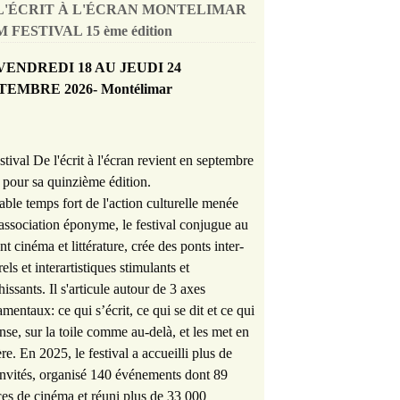
L'ÉCRIT À L'ÉCRAN MONTELIMAR
 FESTIVAL 15 ème édition
VENDREDI 18 AU JEUDI 24
TEMBRE 2026- Montélimar
stival De l'écrit à l'écran revient en septembre
pour sa quinzième édition.
able temps fort de l'action culturelle menée
'association éponyme, le festival conjugue au
nt cinéma et littérature, crée des ponts inter-
rels et interartistiques stimulants et
hissants. Il s'articule autour de 3 axes
mentaux: ce qui s’écrit, ce qui se dit et ce qui
nse, sur la toile comme au-delà, et les met en
re. En 2025, le festival a accueilli plus de
nvités, organisé 140 événements dont 89
es de cinéma et réuni plus de 33 000