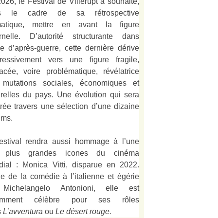
026, le Festival de Villerupt a souhaité,
s le cadre de sa rétrospective
matique, mettre en avant la figure
rnelle. D’autorité structurante dans
alie d’après-guerre, cette dernière dérive
ressivement vers une figure fragile,
acée, voire problématique, révélatrice
 mutations sociales, économiques et
urelles du pays. Une évolution qui sera
strée travers une sélection d’une dizaine
lms.
estival rendra aussi hommage à l’une
 plus grandes icones du cinéma
ial : Monica Vitti, disparue en 2022.
e de la comédie à l’italienne et égérie
Michelangelo Antonioni, elle est
amment célèbre pour ses rôles
s
L’
avventura
ou
Le désert rouge
.