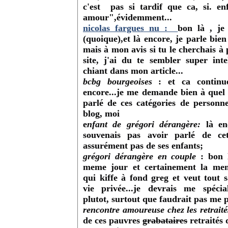
c'est pas si tardif que ca, si. e
amour",évidemment...
nicolas fargues nu :
bon là , je
(quoique),et là encore, je parle bie
mais à mon avis si tu le cherchais à
site, j'ai du te sembler super inte
chiant dans mon article...
bcbg bourgeoises
: et ca continu
encore...je me demande bien à quel
parlé de ces catégories de person
blog, moi
e
nfant de grégori dérangère:
là en
souvenais pas avoir parlé de cet
assurément pas de ses enfants;
grégori dérangère en couple
: bon l
meme jour et certainement la me
qui kiffe à fond greg et veut tout s
vie privée...je devrais me spécia
plutot, surtout que faudrait pas me
rencontre amoureuse chez les retraité
de ces pauvres
grabataires
retraités 