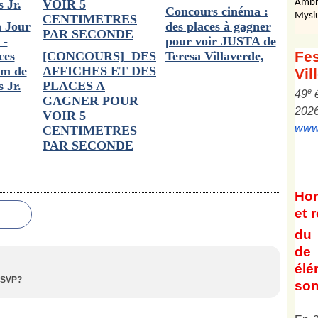
Ambr
Concours cinéma :
Mysi
 Jour
des places à gagner
 -
pour voir JUSTA de
Fes
ces
[CONCOURS] DES
Teresa Villaverde,
lm de
AFFICHES ET DES
Vil
 Jr.
PLACES A
e
4
9
GAGNER POUR
202
VOIR 5
www.
CENTIMETRES
PAR SECONDE
Ho
et
r
du 
de 
él
s SVP?
son