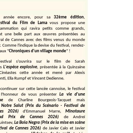
e année encore, pour sa
32ème édition
,
stival du Film de Lama
vous propose une
rammation qui ravira petits comme grands,
ant une belle part aux œuvres présentées au
ival de Cannes avec des films venus du monde
r. Comme l'indique la devise du festival, rendez-
aux "
Chroniques d'un village monde
" !
estival s'ouvrira sur le film de Sarah
s
L'espèce explosive
, présentée à la Quinzaine
Cinéastes cette année et mené par Alexis
ti, Ella Rumpf et Vincent Dedienne.
continuer sur cette lancée cannoise, le festival
 l'honneur de vous présenter
La vie d'une
me
de
Charline Bourgeois-Tacquet
mais
Notre Salut (Prix du Scénario - Festival de
es 2026)
d'Emmanuel Marre,
Minotaure
and Prix de Cannes 2026)
de Andreï
uintsev,
La Bola Negra (Prix de la mise en scène
tival de Cannes 2026)
de Javier Calo et Javier