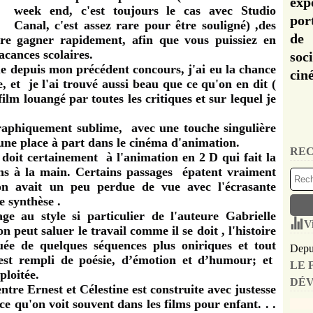
exp
week end, c'est toujours le cas avec Studio
por
Canal, c'est assez rare pour être souligné) ,des
de 
re gagner rapidement, afin que vous puissiez en
vacances scolaires.
soc
 que depuis mon précédent concours,
j'ai eu la chance
cin
e, et je l'ai trouvé aussi beau que ce qu'on en dit
(
film louangé par toutes les critiques et sur lequel je
raphiquement sublime, avec une touche singulière
 une place à part dans le cinéma d'animation.
REC
a doit certainement à l'animation en 2 D qui fait la
sins à la main. Certains passages épatent vraiment
on avait un peu perdue de vue avec l'écrasante
e synthèse .
au style si particulier de l'auteure Gabrielle
V
 peut saluer le travail comme il se doit , l'histoire
e de quelques séquences plus oniriques et tout
Depui
est rempli de poésie, d’émotion et d’humour; et
LE 
xploitée.
DÉV
tre Ernest et Célestine est construite avec justesse
ce qu'on voit souvent dans les films pour enfant. . .