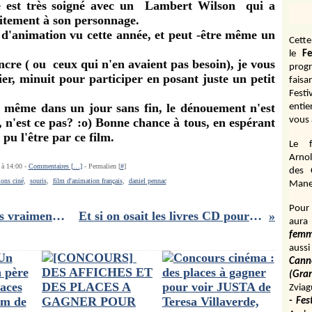
age est très soigné avec un Lambert Wilson qui a
itement à son personnage.
 d'animation vu cette année, et peut -être même un
Cett
le
Fe
incre ( ou ceux qui n'en avaient pas besoin),
je vous
prog
ier, minuit pour participer en posant juste un petit
fais
Fest
, même dans un jour sans fin, le dénouement n'est
entie
vous 
 n'est ce pas? :o) Bonne chance à tous, en espérant
pu l'être par ce film.
Le f
Arnol
 à 14:00 -
Commentaires [
…
]
- Permalien [
#
]
des 
ions ciné
,
souris
,
film d'animation français
,
daniel pennac
Manen
Pour 
Mais qui a retué Pamela Rose : pas vraiment un Kad et O...
Et si on osait les livres CD pour les enfants?
aura
fem
aussi
Cann
(Gr
Zviag
- Fes