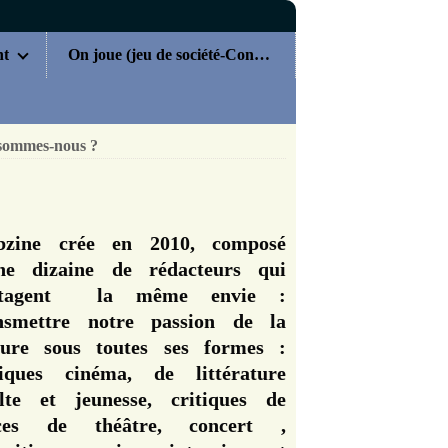
nt
On joue (jeu de société-Concours)
sommes-nous ?
zine crée en 2010, composé
ne dizaine de rédacteurs qui
rtagent la même envie :
nsmettre notre passion de la
ture sous toutes ses formes :
tiques cinéma, de littérature
lte et jeunesse, critiques de
èces de théâtre, concert ,