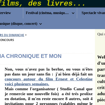
terview
Festival (cinéma, musique...)
Spectacle viva
sique (disque, concert)
Qui 
RS DU DIMANCHE
>
 CONCOURS
 MA CHRONIQUE ET MON
Web
d'u
pa
Non, vous n'avez pas la berlue, ou vous n'êtes
pas dans un jour sans fin : j'ai bien déjà fait un
tra
concours autour du film Ernest et Celestine
cul
voici plusieurs semaines.
cri
Mais comme l'organisateur ( Studio Canal que
adu
je remercie une nouvelle fois) a été trés prolixe
en dotation, il m'en reste encore 8 autres, soit 4
pi
invitations pour 2 personnes (valables même le