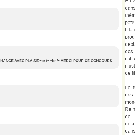
En 2
dan
thé
pate
l’It
prog
dépl
des
cult
 CHANCE AVEC PLAISIR<br /> <br /> MERCI POUR CE CONCOURS
illu
de fi
Le f
des
mond
Rein
de 
not
dan