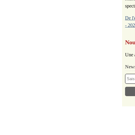
spect
De l'
- 202
Nou
Une 
News