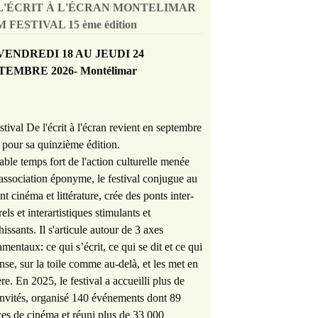
L'ÉCRIT À L'ÉCRAN MONTELIMAR
 FESTIVAL 15 ème édition
VENDREDI 18 AU JEUDI 24
TEMBRE 2026- Montélimar
stival De l'écrit à l'écran revient en septembre
pour sa quinzième édition.
able temps fort de l'action culturelle menée
'association éponyme, le festival conjugue au
nt cinéma et littérature, crée des ponts inter-
rels et interartistiques stimulants et
hissants. Il s'articule autour de 3 axes
mentaux: ce qui s’écrit, ce qui se dit et ce qui
nse, sur la toile comme au-delà, et les met en
re. En 2025, le festival a accueilli plus de
nvités, organisé 140 événements dont 89
es de cinéma et réuni plus de 33 000