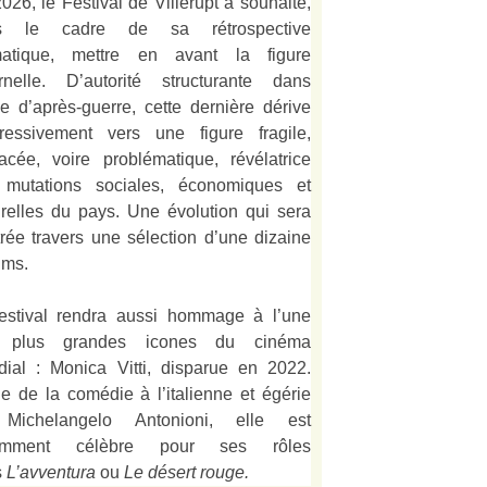
026, le Festival de Villerupt a souhaité,
s le cadre de sa rétrospective
matique, mettre en avant la figure
rnelle. D’autorité structurante dans
alie d’après-guerre, cette dernière dérive
ressivement vers une figure fragile,
acée, voire problématique, révélatrice
 mutations sociales, économiques et
urelles du pays. Une évolution qui sera
strée travers une sélection d’une dizaine
lms.
estival rendra aussi hommage à l’une
 plus grandes icones du cinéma
ial : Monica Vitti, disparue en 2022.
e de la comédie à l’italienne et égérie
Michelangelo Antonioni, elle est
amment célèbre pour ses rôles
s
L’
avventura
ou
Le désert rouge
.