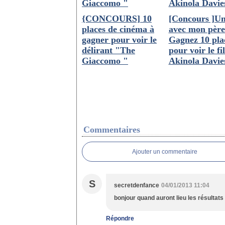
{CONCOURS] 10
[Concours ]Un
places de cinéma à
avec mon père
gagner pour voir le
Gagnez 10 pla
délirant "The
pour voir le fi
Giaccomo "
Akinola Davies
Commentaires
Ajouter un commentaire
S
secretdenfance
04/01/2013 11:04
bonjour quand auront lieu les résultat
Répondre