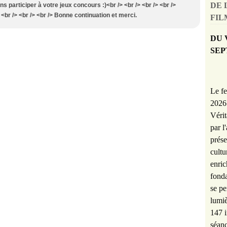
DE 
ens participer à votre jeux concours :)<br /> <br /> <br /> <br />
br /> <br /> <br /> Bonne continuation et merci.
FILM
DU 
SEP
Le fe
2026 
Vérit
par l
prése
cultu
enric
fonda
se pe
lumiè
147 i
séanc