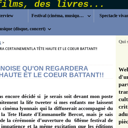
terview
Festival (cinéma, musique...)
Spectacle viva
sique (disque, concert)
Qui 
S
>
A CERTAINEMENTLA TÊTE HAUTE ET LE COEUR BATTANT!!
NNOISE QU'ON REGARDERA
Web
HAUTE ET LE COEUR BATTANT!!
d'u
pa
tra
as encore décidé si
je serais soit devant mon poste
cul
aitement la life tweeter si mes enfants me laissent
cri
s cinéma lyonnais qui la diffuserait accompagné du
adu
r la Tete Haute d'Emmanuelle Bercot, mais je sais
nde la cérémonie d’ouverture du
68
ème
festival de
pi
impatience et la même excitation que les éditions