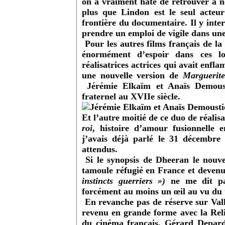
on a vraiment hâte de retrouver à
plus que Lindon est le seul acteur
frontière du documentaire. Il y inte
prendre un emploi de vigile dans un
Pour les autres films français de la
énormément d’espoir dans ces l
réalisatrices actrices qui avait enf
une nouvelle version de
Marguerite
Jérémie Elkaïm et Anaïs Demous
fraternel au XVII
e
siècle.
Et l’autre moitié de ce duo de réalisa
roi
, histoire d’amour fusionnelle
j’avais déjà parlé le 31 décembre 
attendus.
Si le synopsis de Dheeran le nouv
tamoule réfugié en France et devenu
instincts guerriers »)
ne me dit pa
forcément au moins un œil au vu du t
En revanche pas de réserve sur Val
revenu en grande forme avec la Reli
du cinéma français, Gérard Depardi