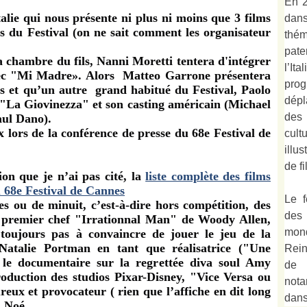
En 2
lie qui nous présente ni plus ni moins que 3 films
dan
s du Festival (on ne sait comment les organisateur
thé
pate
 chambre du fils, Nanni Moretti tentera d'intégrer
l’It
vec "Mi Madre». Alors
Matteo Garrone présentera
prog
es et qu’un autre
grand habitué du Festival, Paolo
dépl
 "La Giovinezza" et son casting américain (Michael
des
aul Dano).
cult
illu
de fi
ion que je n’ai pas cité, la
liste complète des films
u 68
e
Festival de Cannes
Le f
s ou de minuit, c’est-à-dire hors compétition, des
des
en premier chef "Irrationnal Man" de Woody Allen,
mond
oujours pas à convaincre de jouer le jeu de la
Natalie Portman en tant que réalisatrice ("Une
Rein
, le documentaire sur la regrettée diva soul Amy
de 
oduction des studios Pixar-Disney, "Vice Versa ou
not
reux et provocateur ( rien que l’affiche en dit long
dan
d Noé.