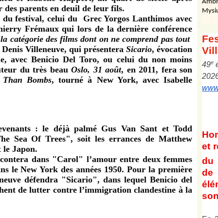
Ambr
 des parents en deuil de leur fils.
Mysi
 du festival, celui du
Grec Yorgos Lanthimos avec
hierry Frémaux qui lors de la dernière conférence
Fes
 la catégorie des films dont on ne comprend pas tout
Denis Villeneuve, qui présentera
Sicario
, évocation
Vil
ue, avec Benicio Del Toro, ou celui du non moins
e
4
9
uteur du très beau
Oslo, 31 août
, en 2011, fera son
202
r Than Bombs
, tourné à New York, avec Isabelle
www.
evenants : le déjà palmé Gus Van Sant et Todd
Ho
he Sea Of Trees", soit les errances de Matthew
et
r
 le Japon.
racontera dans "Carol" l’amour entre deux femmes
du 
ns le New York des années 1950. Pour la première
de 
eneuve défendra "Sicario", dans lequel Benicio del
él
hent de lutter contre l’immigration clandestine à la
son