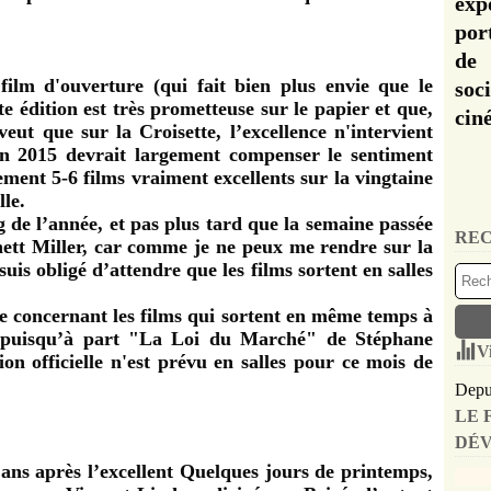
exp
por
de 
film d'ouverture (qui fait bien plus envie que le
soc
e édition est très prometteuse sur le papier et que,
cin
veut que sur la Croisette, l’excellence n'intervient
ion 2015 devrait largement compenser le sentiment
ment 5-6 films vraiment excellents sur la vingtaine
lle.
g de l’année, et pas plus tard que la semaine passée
REC
ett Miller, car comme je ne peux me rendre sur la
 suis obligé d’attendre que les films sortent en salles
tte concernant les films qui sortent en même temps à
s puisqu’à part "La Loi du Marché" de Stéphane
V
on officielle n'est prévu en salles pour ce mois de
Depui
LE 
DÉV
ans après l’excellent Quelques jours de printemps,