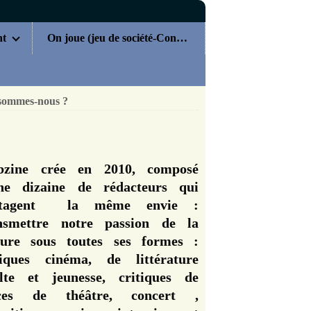
nt
On joue (jeu de société-Concours)
sommes-nous ?
zine crée en 2010, composé
ne dizaine de rédacteurs qui
rtagent la même envie :
nsmettre notre passion de la
ture sous toutes ses formes :
tiques cinéma, de littérature
lte et jeunesse, critiques de
èces de théâtre, concert ,