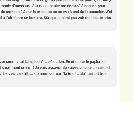
té ton blog !!! Oui c'est un grand jour pour les cinéphiles, ce soir je
émonie d'ouverture à la tv et ensuite me déplacé à cannes pour
op de monde déjà sur la croisette en ce week end de l'ascension. J'ai
l'air d'être un bon cru. Sûr que je n'irai pas voir the lobster trés
et comme toi j'ai épluché la sélection. En effet sur le papier je
t sacrément envie!!! Je vais essayer de suivre un peu ce qui se dit
de les voie en salle, à commencer par "la tête haute" qui est très