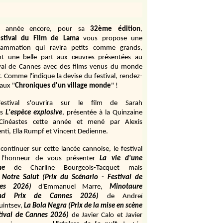
e année encore, pour sa
32ème édition
,
stival du Film de Lama
vous propose une
rammation qui ravira petits comme grands,
ant une belle part aux œuvres présentées au
ival de Cannes avec des films venus du monde
r. Comme l'indique la devise du festival, rendez-
aux "
Chroniques d'un village monde
" !
estival s'ouvrira sur le film de Sarah
s
L'espèce explosive
, présentée à la Quinzaine
Cinéastes cette année et mené par Alexis
ti, Ella Rumpf et Vincent Dedienne.
continuer sur cette lancée cannoise, le festival
 l'honneur de vous présenter
La vie d'une
me
de
Charline Bourgeois-Tacquet
mais
Notre Salut (Prix du Scénario - Festival de
es 2026)
d'Emmanuel Marre,
Minotaure
and Prix de Cannes 2026)
de Andreï
uintsev,
La Bola Negra (Prix de la mise en scène
tival de Cannes 2026)
de Javier Calo et Javier