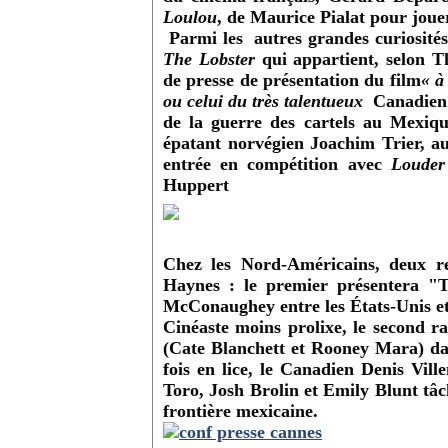
Loulou
, de Maurice Pialat pour jouer
Parmi les
autres grandes curiosités
The Lobster
qui appartient, selon T
de presse de présentation du film
« à
ou celui du très talentueux
Canadien 
de la guerre des cartels au Mexiq
épatant norvégien Joachim Trier, a
entrée en compétition avec
Loude
Huppert
Chez les Nord-Américains, deux r
Haynes : le premier présentera "T
McConaughey entre les États-Unis et
Cinéaste moins prolixe, le second 
(Cate Blanchett et Rooney Mara) da
fois en lice, le Canadien Denis Vill
Toro, Josh Brolin et Emily Blunt tâc
frontière mexicaine.