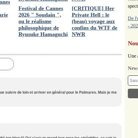
annes
spect
Festival de Cannes
[CRITIQUE] Her
rie
2026 " Soudain ",
Private Hell : le
De l'
ou le réalisme
(beau) voyage aux
- 202
philosophique de
confins du WTF de
Ryusuke Hamaguchi
NWR
Nou
Une 
News
oue suivre de loin et arriver en général pour le Palmares. Mais je me