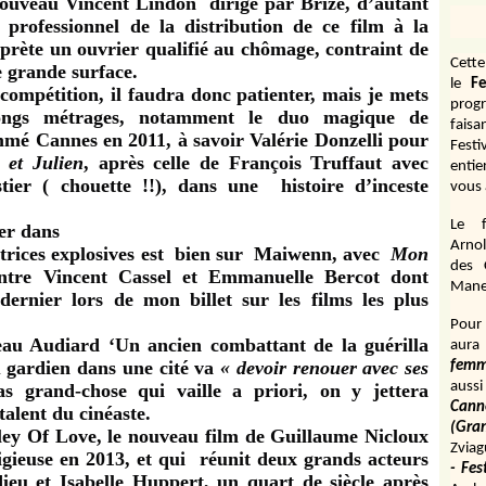
 nouveau Vincent Lindon
dirigé par Brizé, d’autant
 professionnel de la distribution de ce film à la
rprète un ouvrier qualifié au chômage, contraint de
Cett
e grande surface.
le
Fe
 compétition, il faudra donc patienter, mais je mets
prog
ongs métrages, notamment le duo magique de
fais
lammé Cannes en 2011, à savoir Valérie Donzelli pour
Fest
 et Julien
, après celle de François Truffaut avec
entie
tier ( chouette !!), dans une
histoire d’inceste
vous 
Le f
Arnol
trices explosives est
bien sur
Maiwenn, avec
Mon
des 
 entre Vincent Cassel et Emmanuelle Bercot dont
Manen
dernier lors de mon billet sur les films les plus
Pour 
eau Audiard ‘Un ancien combattant de la guérilla
aura
 gardien dans une cité va
« devoir renouer avec ses
fem
aussi
s grand-chose qui vaille a priori, on y jettera
Cann
alent du cinéaste.
(Gr
ley Of Love, le nouveau film de Guillaume Nicloux
Zviag
gieuse en 2013, et qui
réunit deux grands acteurs
- Fes
eu et Isabelle Huppert, un quart de siècle après