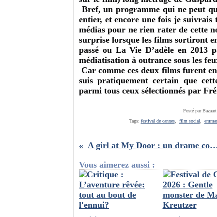
Bref, un programme qui ne peut que
entier, et encore une fois je suivrais
médias pour ne rien rater de cette no
surprise lorsque les films sortiront
passé ou La Vie D’adèle en 2013 p
médiatisation à outrance sous les f
Car comme ces deux films furent en t
suis pratiquement certain que cet
parmi tous ceux sélectionnés par F
Posté par Bazaart
Tags:
festival de cannes
,
film social
,
emmanu
A girl at My Door : un drame coréen engagé et
Vous aimerez aussi :