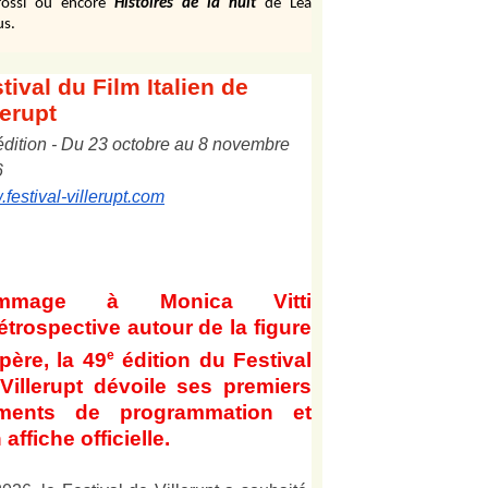
ossi ou encore
Histoires de la nuit
de Léa
us.
tival
du Film Italien de
lerupt
édition
-
Du
2
3
octobre au
8
novembre
6
festival-villerupt.com
mmage à Monica Vitti
étrospective autour de la figure
e
père, la 49
édition du Festival
Villerupt dévoile ses premiers
éments de programmation et
 affiche officielle
.