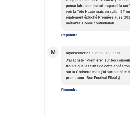
Bonjour, ce matin 1ère chose j'ai consul
pense faire comme toi , regardé la cér
voir la Tête Haute mais en salle !!! Tr
également épluché Première aussi 2015 à 
méfiante. Bonne continuation.
Répondre
M
mydiscoveries
13/05/2015 06:38
J'ai acheté "Première" sur tes conseils 
trouve que les films de cette année fon
sur la Croisette mais j'ai surtout hâte 
prometteur! Bon Festival Filou! ;)
Répondre