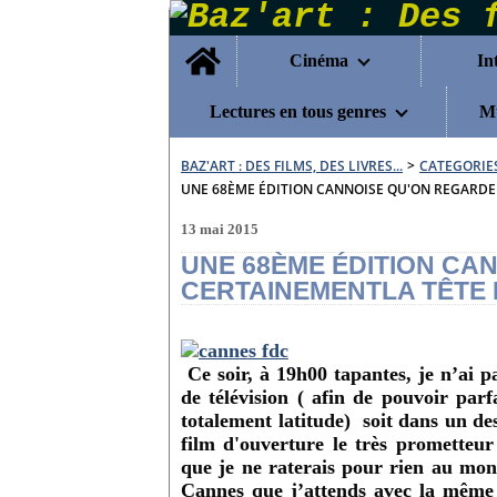
Home
Cinéma
In
Lectures en tous genres
Mu
BAZ'ART : DES FILMS, DES LIVRES...
>
CATEGORIE
UNE 68ÈME ÉDITION CANNOISE QU'ON REGARDER
13 mai 2015
UNE 68ÈME ÉDITION CA
CERTAINEMENTLA TÊTE 
Ce soir, à 19h00 tapantes,
je n’ai p
de télévision ( afin de pouvoir parf
totalement latitude)
soit dans un de
film d'ouverture le très prometteu
que je ne raterais pour rien au mo
Cannes que j’attends avec la même 