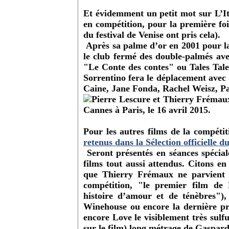
Et évidemment un petit mot sur L’Ita
en compétition, pour la première foi
du festival de Venise ont pris cela).
Après sa palme d’or en 2001 pour la
le club fermé des double-palmés a
"Le Conte des contes" ou Tales Tal
Sorrentino fera le déplacement avec
Caine, Jane Fonda, Rachel Weisz, P
Pour les autres films de la compétit
retenus dans la Sélection officielle d
Seront présentés en séances spéciale
films tout aussi attendus. Citons 
que Thierry Frémaux ne parvient t
compétition, "le premier film de 
histoire d’amour et de ténèbres")
Winehouse ou encore la dernière pr
encore Love le visiblement très sulfu
sur le film) long métrage de Gaspar