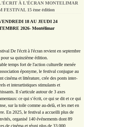
L'ÉCRIT À L'ÉCRAN MONTELIMAR
 FESTIVAL 15 ème édition
VENDREDI 18 AU JEUDI 24
TEMBRE 2026- Montélimar
stival De l'écrit à l'écran revient en septembre
pour sa quinzième édition.
able temps fort de l'action culturelle menée
'association éponyme, le festival conjugue au
nt cinéma et littérature, crée des ponts inter-
rels et interartistiques stimulants et
hissants. Il s'articule autour de 3 axes
mentaux: ce qui s’écrit, ce qui se dit et ce qui
nse, sur la toile comme au-delà, et les met en
re. En 2025, le festival a accueilli plus de
nvités, organisé 140 événements dont 89
es de cinéma et réuni plus de 33 000