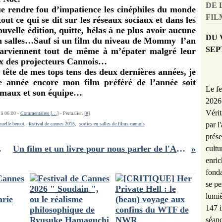
DE 
 rendre fou d’impatience les cinéphiles du monde
FILM
 tout ce qui se dit sur les réseaux sociaux et dans les
uvelle édition, quitte, hélas à ne plus avoir aucune
DU 
 en salles…Sauf si un film du niveau de Mommy
l’an
SEP
arviennent tout de même à m’épater malgré leur
eux des projecteurs Cannois…
ête de mes tops tens des deux dernières années, je
te année encore mon film préféré de l’année soit
Le fe
rémaux et son équipe…
2026 
Vérit
 à 06:00 -
Commentaires [
…
]
- Permalien [
#
]
par l
elle bercot
,
festival de cannes 2015
,
sorties en salles de films cannois
prése
 touchant
Un film et un livre pour nous parler de l'Allemagne des années noires...
cultu
enric
fonda
se pe
lumiè
147 i
séanc