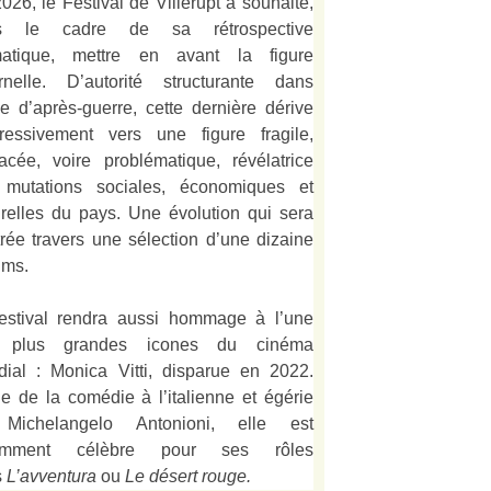
026, le Festival de Villerupt a souhaité,
s le cadre de sa rétrospective
matique, mettre en avant la figure
rnelle. D’autorité structurante dans
alie d’après-guerre, cette dernière dérive
ressivement vers une figure fragile,
acée, voire problématique, révélatrice
 mutations sociales, économiques et
urelles du pays. Une évolution qui sera
strée travers une sélection d’une dizaine
lms.
estival rendra aussi hommage à l’une
 plus grandes icones du cinéma
ial : Monica Vitti, disparue en 2022.
e de la comédie à l’italienne et égérie
Michelangelo Antonioni, elle est
amment célèbre pour ses rôles
s
L’
avventura
ou
Le désert rouge
.