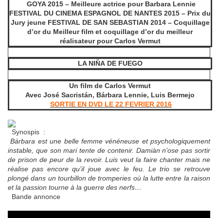
GOYA 2015 – Meilleure actrice pour Barbara Lennie
FESTIVAL DU CINEMA ESPAGNOL
DE
NANTES 2015 – Prix du
Jury jeune FESTIVAL
DE
SAN SEBASTIAN 2014 – Coquillage
d’or du Meilleur film et coquillage d’or du meilleur
réalisateur pour Carlos Vermut
LA NIŇA
DE
FUEGO
Un film
de
Carlos Vermut
Avec José Sacristán, Bárbara Lennie, Luis Bermejo
SORTIE EN DVD LE 22 FEVRIER 2016
Synospis :
Bárbara est une belle femme vénéneuse et psychologiquement
instable, que son mari tente de contenir. Damiàn n’ose pas sortir
de prison de peur de la revoir. Luis veut la faire chanter mais ne
réalise pas encore qu’il joue avec le feu. Le trio se retrouve
plongé dans un tourbillon de tromperies où la lutte entre la raison
et la passion tourne à la guerre des nerfs…
Bande annonce