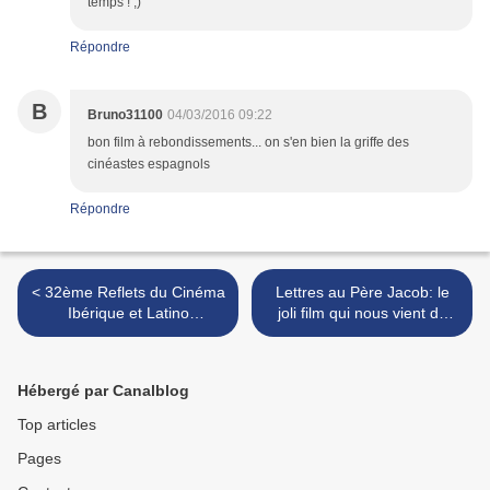
temps ! ;)
Répondre
B
Bruno31100
04/03/2016 09:22
bon film à rebondissements... on s'en bien la griffe des
cinéastes espagnols
Répondre
< 32ème Reflets du Cinéma
Lettres au Père Jacob: le
Ibérique et Latino
joli film qui nous vient de
Américain: un très beau
Finlande >
panorama d'un cinéma
foisonnant
Hébergé par Canalblog
Top articles
Pages