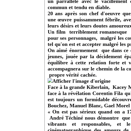
un parrallèle avec le vacillemen
commun et tendu en diable.
20 ans après son chef d'oeuvre qu
une œuvre
puissamment
fébrile, av
leurs désirs et leurs doutes amoureux
Un film terriblement romanesque et
pour ses personnages, malgré les cou
tel qu'on est et accepter malgré les pr
On aimé énormement que dans ce du
jeunes, jouée par la décidement é
équilibre à cette relation forte et 
accompagnera sur le chemin de la c
propre vérité cachée.
Face à la grande Kiberlain, Kacey Mo
face à la révélation Corentin Fila q
est toujours un formidable découvre
Bouchez, Manuel Blanc, Gael Morel e
« On est pas sérieux quand on a 1
André Téchiné nous démontre que le
vibrants et responsables, et 
cinématographique des amours de l