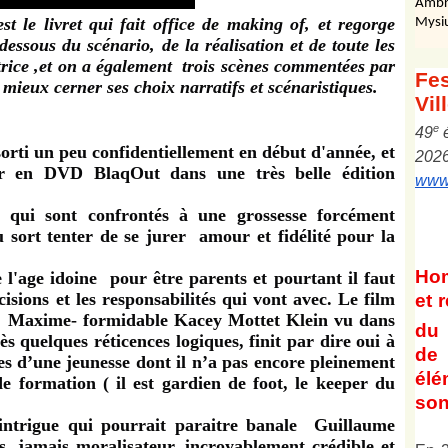
Ambr
st le livret qui
fait office de making of, et regorge
Mysi
essous du scénario, de la réalisation et de toute les
atrice ,et on a également
trois scènes commentées
par
Fes
 mieux cerner ses choix narratifs et scénaristiques.
Vil
e
4
9
orti un peu confidentiellement en début d'année, et
202
aper en DVD
BlaqOut dans une très belle édition
www.
s qui sont confrontés à une grossesse forcément
 sort tenter de se jurer amour et fidélité pour la
Ho
e l'age idoine pour être parents et pourtant il faut
isions et les responsabilités qui vont avec. Le film
et
r
re, Maxime- formidable Kacey Mottet Klein vu dans
du 
ès quelques réticences logiques, finit par dire oui à
de 
tes d’une jeunesse dont il n’a pas encore pleinement
él
e formation ( il est gardien de foot, le keeper du
son
intrigue qui pourrait paraitre banale Guillaume
s, jamais moralisateur, incroyablement crédible et