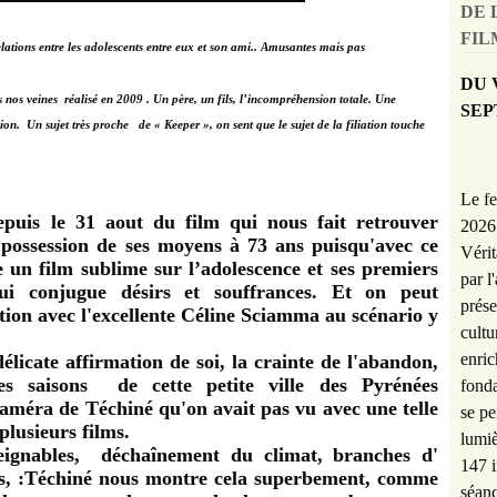
DE 
FILM
lations entre les adolescents entre eux et son ami.. Amusantes mais pas
DU 
s nos veines réalisé en 2009
. Un père, un fils, l’incompréhension totale.
Une
SEP
tion
. Un sujet très proche de « Keeper », on sent que le sujet de
la filiation touche
Le fe
uis le 31 aout du film qui nous fait retrouver
2026 
possession de ses moyens à 73 ans puisqu'avec ce
Vérit
un film sublime sur l’adolescence et ses premiers
par l
i conjugue désirs et souffrances. E
t on peut
prése
ion avec l'excellente Céline Sciamma au scénario y
cultu
enric
élicate affirmation de soi, la crainte de l'abandon,
des saisons d
e cette petite ville des Pyrénées
fonda
améra de Téchiné qu'on avait pas vu avec une telle
se pe
plusieurs films.
lumiè
ignables, déchaînement du climat, branches d'
147 i
ées, :Téchiné nous montre cela superbement, comme
séanc