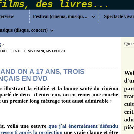
terview
Festival (cinéma, musique...)
Spectacle viva
sique (disque, concert)
Qui 
S
>
 EXCELLENTS FILMS FRANÇAIS EN DVD
AND ON A 17 ANS, TROIS
Web
NÇAIS EN DVD
d'u
pa
s illustrant la vitalité et la bonne santé du cinéma
jà parlé de deux d'entre eux, on en remet une couche
tra
t un premier long métrage tout aussi admirable :
cul
cri
adu
ût, voilà une oeuvre
que j'ai énormément défendu
pi
s ressorti après la projection
une vraie
claque et être