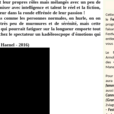
nt leur propres rôles mais mélangés avec un peu de
xer avec intelligence et talent le réel et la fiction,
teur dans la ronde effrénée de leur passion !
Cett
as comme les personnes normales, on hurle, on on
le
Fe
 très peu de murmures et de sérénité, mais cette
prog
e qui pourrait fatiguer sur la longueur emporte tout
fais
 chez le spectateur un kadéleoscpope d'émotions qui
Fest
entie
vous 
aenel - 2016)
Le f
Arnol
des 
Manen
Pour 
aura
fem
aussi
Cann
(Gr
Zviag
- Fes