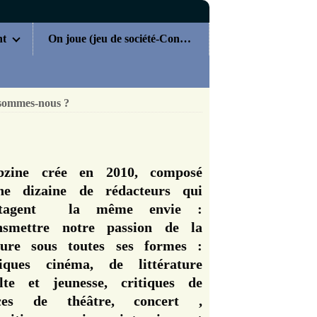
nt
On joue (jeu de société-Concours)
sommes-nous ?
zine crée en 2010, composé
ne dizaine de rédacteurs qui
rtagent la même envie :
nsmettre notre passion de la
ture sous toutes ses formes :
tiques cinéma, de littérature
lte et jeunesse, critiques de
èces de théâtre, concert ,