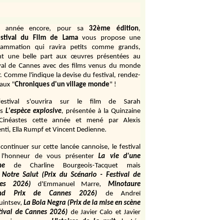
e année encore, pour sa
32ème édition
,
stival du Film de Lama
vous propose une
rammation qui ravira petits comme grands,
ant une belle part aux œuvres présentées au
ival de Cannes avec des films venus du monde
r. Comme l'indique la devise du festival, rendez-
aux "
Chroniques d'un village monde
" !
estival s'ouvrira sur le film de Sarah
s
L'espèce explosive
, présentée à la Quinzaine
Cinéastes cette année et mené par Alexis
ti, Ella Rumpf et Vincent Dedienne.
continuer sur cette lancée cannoise, le festival
 l'honneur de vous présenter
La vie d'une
me
de
Charline Bourgeois-Tacquet
mais
Notre Salut (Prix du Scénario - Festival de
es 2026)
d'Emmanuel Marre,
Minotaure
and Prix de Cannes 2026)
de Andreï
uintsev,
La Bola Negra (Prix de la mise en scène
tival de Cannes 2026)
de Javier Calo et Javier