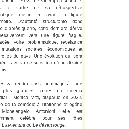
026, le Festival de Villerupt a souhaité,
s le cadre de sa rétrospective
matique, mettre en avant la figure
rnelle. D’autorité structurante dans
alie d’après-guerre, cette dernière dérive
ressivement vers une figure fragile,
acée, voire problématique, révélatrice
 mutations sociales, économiques et
urelles du pays. Une évolution qui sera
strée travers une sélection d’une dizaine
lms.
estival rendra aussi hommage à l’une
 plus grandes icones du cinéma
ial : Monica Vitti, disparue en 2022.
e de la comédie à l’italienne et égérie
Michelangelo Antonioni, elle est
amment célèbre pour ses rôles
s
L’
avventura
ou
Le désert rouge
.