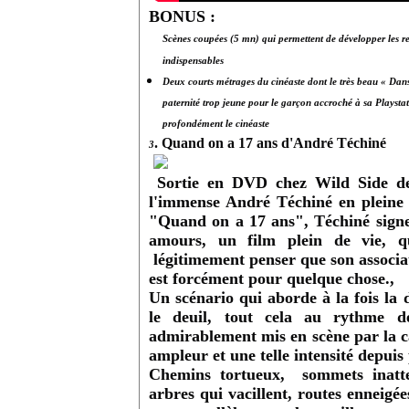
BONUS :
Scènes coupées (5 mn) qui permettent de développer les re
indispensables
Deux courts métrages du cinéaste dont le très beau « Dan
paternité trop jeune pour le garçon accroché à sa Playsta
profondément le cinéaste
. Quand on a 17 ans d'André Téchiné
3
Sortie en DVD chez Wild Side dep
l'immense André Téchiné en pleine 
"Quand on a 17 ans", Téchiné signe 
amours, un film plein de vie, qu
légitimement penser que son associat
est forcément pour quelque chose.,
Un scénario qui aborde à la fois la d
le deuil, tout cela au rythme 
admirablement mis en scène par la c
ampleur et une telle intensité depuis 
Chemins tortueux, sommets inatte
arbres qui vacillent, routes enneig