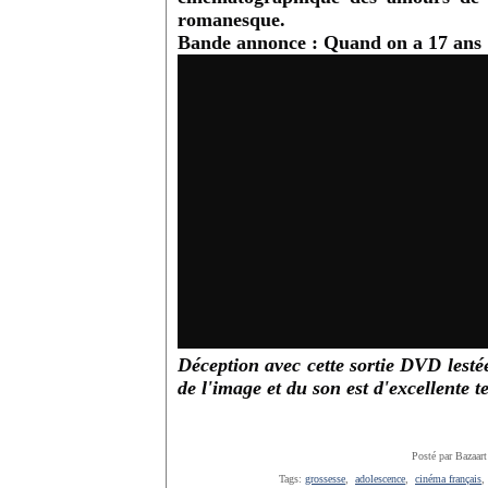
romanesque.
Bande annonce : Quand on a 17 ans
Déception avec cette sortie DVD lest
de l'image et du son est d'excellente t
Posté par Bazaart
Tags:
grossesse
,
adolescence
,
cinéma français