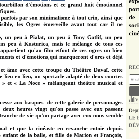
exp
tourbillon d'émotions et ce grand huit émotionnel
por
fiques.
de 
parfois par son minimalisme à tout crin, ainsi que
isible,
les Ogres émerveille avant tout car il ne
soc
cin
, un peu à Pialat, un peu à Tony Gatlif, un peu
n peu à Kusturica, mais le mélange de tous ces
appartient qu'au film et
font de ces ogres un bien
iments et d'émotions,qui marqueront d'ores et déjà
REC
 et âme avec cette troupe du Théâtre Davaï, cette
 lieu en lieu, un spectacle adapté de deux courtes
 » et « La Noce » mélangeant théâtre musical et
V
cesse aux basques de cette galerie de personnages
es deux heures vingt qu'on passe avec eux passent
Depui
 tranche de vie qu'on partage avec eux nous semble
LE 
DÉV
mal et que la cinéaste en revanche cotoie depuis
enfant de la balle, et fille de Marion et François,