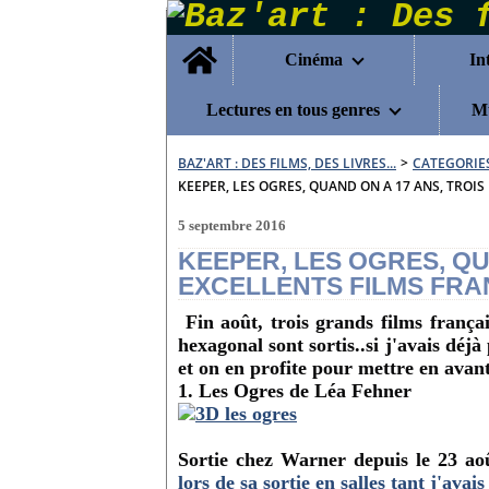
Home
Cinéma
In
Lectures en tous genres
Mu
BAZ'ART : DES FILMS, DES LIVRES...
>
CATEGORIE
KEEPER, LES OGRES, QUAND ON A 17 ANS, TROIS
5 septembre 2016
KEEPER, LES OGRES, QU
EXCELLENTS FILMS FRA
Fin août, trois grands films françai
hexagonal sont sortis..si j'avais dé
et on en profite pour mettre en avan
1. Les Ogres de Léa Fehner
Sortie chez Warner depuis le 23 ao
lors de sa sortie en salles tant j'avai