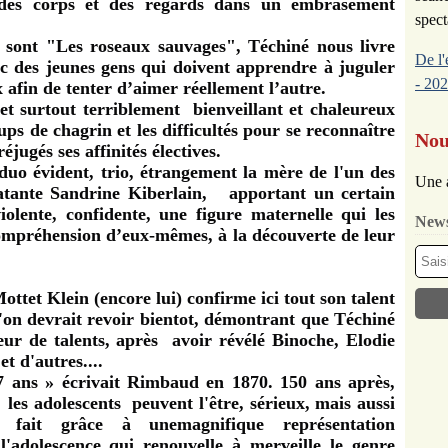
t des corps et des regards dans un embrasement
spect
e sont "Les roseaux sauvages", Téchiné
nous livre
De l'
ec des jeunes gens qui doivent apprendre à juguler
- 202
 afin de tenter d’aimer réellement l’autre.
 surtout terriblement bienveillant et chaleureux
ps de chagrin et les difficultés pour se reconnaître
Nou
éjugés ses affinités électives.
o évident, trio, étrangement la mère de l'un des
Une 
patante Sandrine Kiberlain, apportant un certain
violente, confidente, une figure maternelle qui les
News
ompréhension d’eux-mêmes, à la découverte de leur
ttet Klein (encore lui) confirme ici tout son talent
u'on devrait revoir bientot, démontrant que Téchiné
ur de talents, après avoir révélé Binoche, Elodie
t d'autres....
7 ans » écrivait Rimbaud en 1870. 150 ans après,
s adolescents peuvent l'être, sérieux, mais aussi
le fait grâce à une
magnifique représentation
'adolescence qui renouvelle à merveille le genre