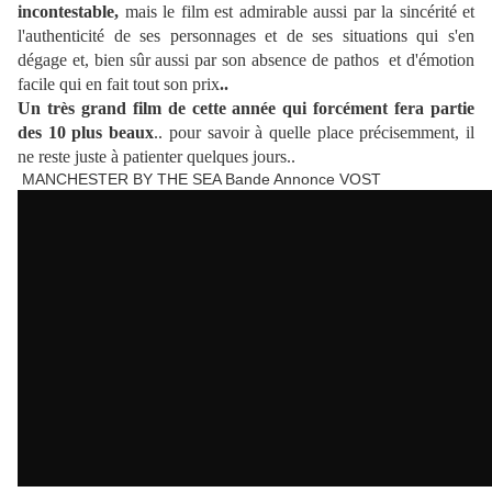
incontestable,
mais le film est admirable aussi par la sincérité et
l'authenticité de ses personnages et de ses situations qui s'en
dégage et, bien sûr aussi par son absence de pathos et d'émotion
facile qui en fait tout son prix
..
Un très grand film de cette année qui forcément fera partie
des 10 plus beaux
.. pour savoir à quelle place précisemment, il
ne reste juste à patienter quelques jours..
MANCHESTER BY THE SEA Bande Annonce VOST