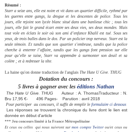
Résumé :
Starr a seize ans, elle est noire et vit dans un quartier difficile, rythmé par
les guerres entre gangs, la drogue et les descentes de police. Tous les
jours, elle rejoint son lycée blanc situé dans une banlieue chic ; tous les
jours, elle fait le grand écart entre ses deux vies, ses deux mondes. Mais
tout vole en éclats le soir où son ami d’enfance Khalil est tué. Sous ses
yeux, de trois balles dans le dos. Par un policier trop nerveux. Starr est la
seule témoin. Et tandis que son quartier s’embrase, tandis que la police
cherche à enterrer l’affaire, tandis que les gangs font pression sur elle
pour qu’elle se taise, Starr va apprendre à surmonter son deuil et sa
colère ; et à redresser la tête.
La haine qu'on donne traduction de l'anglais
The Hate U Give. THUG
Dotation du concours :
5 livres à gagner avec les
éditions Nathan
The Hate U Give. THUG
Auteur : A. ThomasTraducteur : N.
Bru
17,95 €-
496 Pages-
Parution : avril 2018
Pour participer au concours, il suffit de remplir le
formulaire ci dessous
Les réponses se trouvent la chronique du livre dont le lien est
donnée en début d'article
*** Jeu concours limité à la France Métropolitaine
Et ceux ou celles qui nous suivront sur
mon compte Twitter
ou/et ceux ou