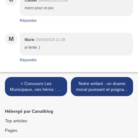
Claude
26/04/2018 23:06
merci pour ce jeu
Répondre
M
Marie
25/04/2018 21:38
je tente :)
Répondre
< Concours Les
Notre enfant : un drame
Municipaux, ces héros : 10
moral puissant et poignant
places à gagner pour voir la
sur la maternité >
nouvelle comédie des
Chevaliers du Fiel
Hébergé par Canalblog
Top articles
Pages