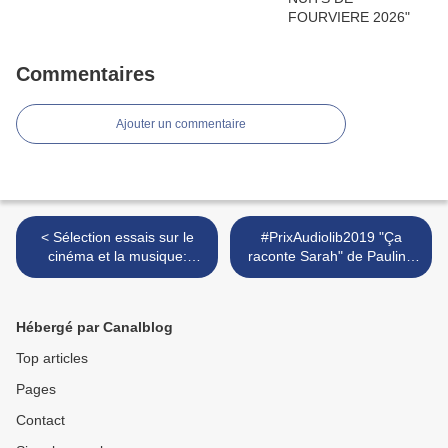
Commentaires
Ajouter un commentaire
< Sélection essais sur le
#PrixAudiolib2019 "Ça
cinéma et la musique:
raconte Sarah" de Pauline
Michaël Caine, Marlène
Delabroy-Allard en version
Dietrich ,Game of thrones,
audio : une lecture virtuose
Woodstock et John Lennon
>
Hébergé par Canalblog
Top articles
Pages
Contact