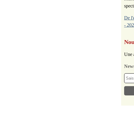
spect
De l'
- 202
Nou
Une 
News