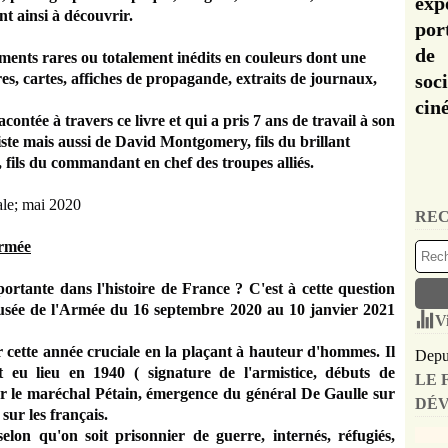
exp
nt ainsi à découvrir.
por
de 
ments rares ou totalement inédits en couleurs dont une
tres, cartes, affiches de propagande, extraits de journaux,
soc
cin
acontée à travers ce livre et qui a pris 7 ans de travail à son
aliste mais aussi de David Montgomery, fils du brillant
, fils du commandant en chef des troupes alliés.
ale; mai 2020
REC
Armée
rtante dans l'histoire de France ? C'est à cette question
musée de l'Armée du 16 septembre 2020 au 10 janvier 2021
V
r cette année cruciale en la plaçant à hauteur d'hommes. Il
Depui
 eu lieu en 1940 ( signature de l'armistice, débuts de
LE 
 par le maréchal Pétain, émergence du général De Gaulle sur
DÉV
 sur les français.
on qu'on soit prisonnier de guerre, internés, réfugiés,