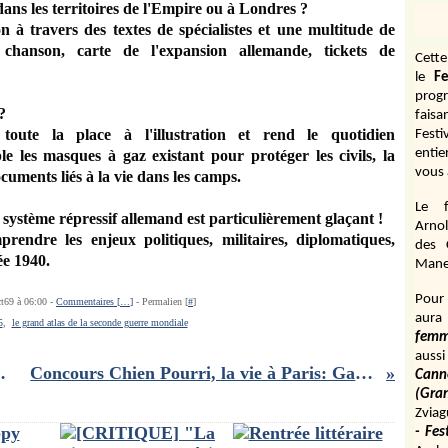
dans les territoires de l'Empire ou à Londres ?
 à travers des textes de spécialistes et une multitude de
e chanson, carte de l'expansion allemande, tickets de
Cett
le
Fe
prog
?
fais
toute la place à l'illustration et rend le quotidien
Fest
entie
e les masques à gaz existant pour protéger les civils, la
vous 
cuments liés à la vie dans les camps.
Le f
 système répressif allemand est particulièrement glaçant !
Arnol
endre les enjeux politiques, militaires, diplomatiques,
des 
ée 1940.
Manen
Pour 
ct69 à 06:00 -
Commentaires [
…
]
- Permalien [
#
]
aura
5
,
le grand atlas de la seconde guerre mondiale
fem
aussi
ographe François-Marie Banier
Concours Chien Pourri, la vie à Paris: Gagnez des places pour voir un film d'animation pour toute la famille!
Cann
(Gr
Zviag
- Fes