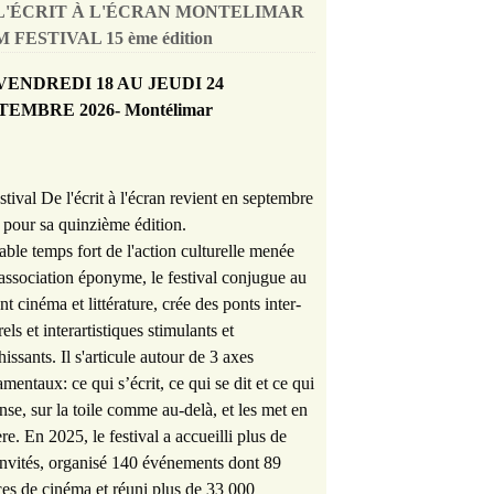
L'ÉCRIT À L'ÉCRAN MONTELIMAR
 FESTIVAL 15 ème édition
VENDREDI 18 AU JEUDI 24
TEMBRE 2026- Montélimar
stival De l'écrit à l'écran revient en septembre
pour sa quinzième édition.
able temps fort de l'action culturelle menée
'association éponyme, le festival conjugue au
nt cinéma et littérature, crée des ponts inter-
rels et interartistiques stimulants et
hissants. Il s'articule autour de 3 axes
mentaux: ce qui s’écrit, ce qui se dit et ce qui
nse, sur la toile comme au-delà, et les met en
re. En 2025, le festival a accueilli plus de
nvités, organisé 140 événements dont 89
es de cinéma et réuni plus de 33 000