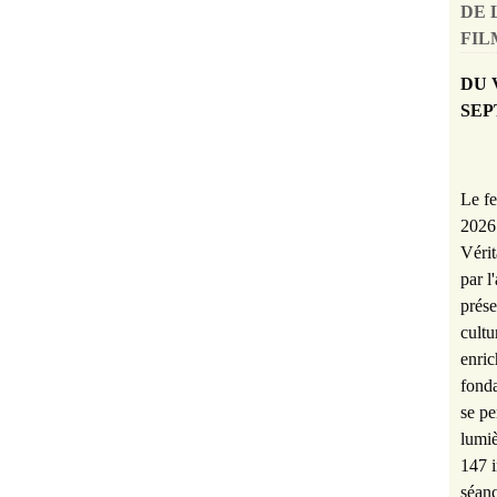
DE 
FILM
DU 
SEP
Le fe
2026 
Vérit
par l
prése
cultu
enric
fonda
se pe
lumiè
147 i
séanc