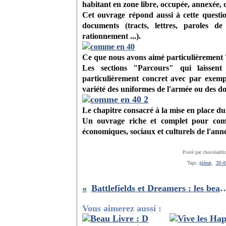
habitant en zone libre, occupée, annexée, 
Cet ouvrage répond aussi à cette question
documents (tracts, lettres, paroles d
rationnement ...).
Ce que nous avons aimé particulièrement 
Les sections "Parcours" qui laissent 
particulièrement concret avec par exempl
variété des uniformes de l'armée ou des do
Le chapitre consacré à la mise en place du
Un ouvrage riche et complet pour compr
économiques, sociaux et culturels de l'ann
Posté par chocoladdi
Tags:
glénat
,
39-4
Battlefields et Dreamers : les beaux livres-photos du phot
Vous aimerez aussi :