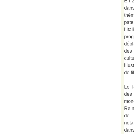
En 2
dan
thé
pate
l’It
prog
dépl
des
cult
illu
de fi
Le f
des
mond
Rein
de 
not
dan