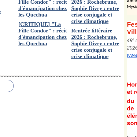
Ambr
Mysi
y
Fes
[CRITIQUE] "La
Fille Condor" : récit
Rentrée littéraire
Vil
d'émancipation chez
2026 : Rochebrune,
e
4
9
les Quechua
Sophie Divry : entre
202
crise conjugale et
www.
crise climatique
Ho
et
r
du 
de 
él
son