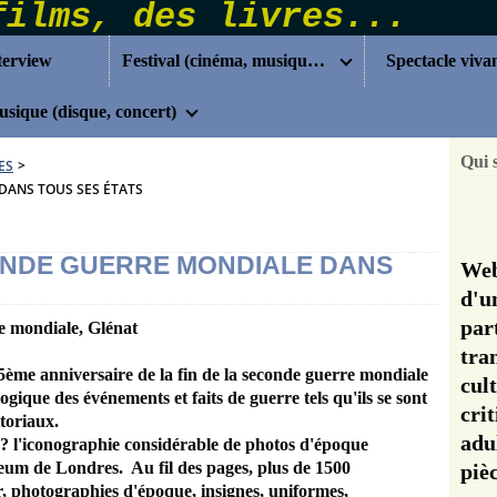
terview
Festival (cinéma, musique...)
Spectacle viva
sique (disque, concert)
Qui 
ES
>
DANS TOUS SES ÉTATS
ONDE GUERRE MONDIALE DANS
Web
d'u
pa
re mondiale, Glénat
tra
75ème anniversaire de la fin de la seconde guerre mondiale
cul
ogique des événements et faits de guerre tels qu'ils se sont
cri
toriaux.
adu
ts ? l'iconographie considérable de photos d'époque
um de Londres. Au fil des pages, plus de 1500
pi
, photographies d'époque, insignes, uniformes,