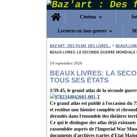
Home
Cinéma
In
Lectures en tous genres
Mu
BAZ'ART : DES FILMS, DES LIVRES...
>
BEAUX LIVR
BEAUX LIVRES: LA SECONDE GUERRE MONDIALE 
19 septembre 2020
BEAUX LIVRES: LA SEC
TOUS SES ÉTATS
1/39-45, le grand atlas de la seconde guer
Ce grand atlas est publié à l'occasion du 
et restitue une histoire complète et chronol
déroulés dans l'ensemble des théâtres terri
Ce qui le distingue des atlas déjà existan
rassemblée auprès de l'Imperial War Muse
documents d'archives (cartes d'Etat Major