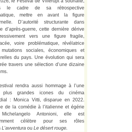
026, le Festival de Villerupt a souhaité,
s le cadre de sa rétrospective
matique, mettre en avant la figure
rnelle. D’autorité structurante dans
alie d’après-guerre, cette dernière dérive
ressivement vers une figure fragile,
acée, voire problématique, révélatrice
 mutations sociales, économiques et
urelles du pays. Une évolution qui sera
strée travers une sélection d’une dizaine
lms.
estival rendra aussi hommage à l’une
 plus grandes icones du cinéma
ial : Monica Vitti, disparue en 2022.
e de la comédie à l’italienne et égérie
Michelangelo Antonioni, elle est
amment célèbre pour ses rôles
s
L’
avventura
ou
Le désert rouge
.