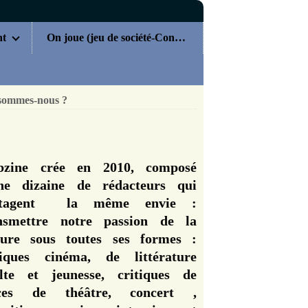
nt
On joue (jeu de société-Concours)
sommes-nous ?
zine crée en 2010, composé
ne dizaine de rédacteurs qui
rtagent la même envie :
nsmettre notre passion de la
ture sous toutes ses formes :
tiques cinéma, de littérature
lte et jeunesse, critiques de
èces de théâtre, concert ,