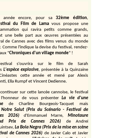
e année encore, pour sa
32ème édition
,
stival du Film de Lama
vous propose une
rammation qui ravira petits comme grands,
ant une belle part aux œuvres présentées au
ival de Cannes avec des films venus du monde
r. Comme l'indique la devise du festival, rendez-
aux "
Chroniques d'un village monde
" !
estival s'ouvrira sur le film de Sarah
s
L'espèce explosive
, présentée à la Quinzaine
Cinéastes cette année et mené par Alexis
ti, Ella Rumpf et Vincent Dedienne.
continuer sur cette lancée cannoise, le festival
 l'honneur de vous présenter
La vie d'une
me
de
Charline Bourgeois-Tacquet
mais
Notre Salut (Prix du Scénario - Festival de
es 2026)
d'Emmanuel Marre,
Minotaure
and Prix de Cannes 2026)
de Andreï
uintsev,
La Bola Negra (Prix de la mise en scène
tival de Cannes 2026)
de Javier Calo et Javier