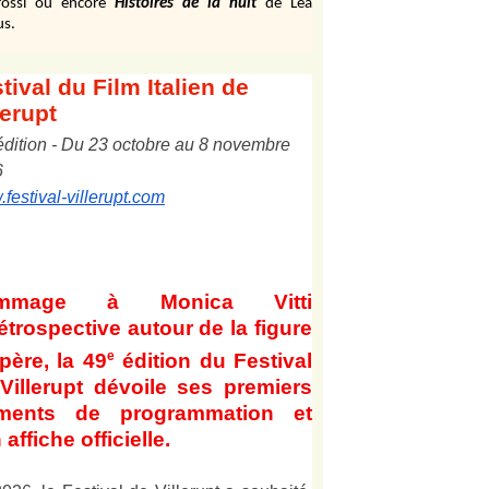
ossi ou encore
Histoires de la nuit
de Léa
us.
tival
du Film Italien de
lerupt
édition
-
Du
2
3
octobre au
8
novembre
6
festival-villerupt.com
mmage à Monica Vitti
étrospective autour de la figure
e
père, la 49
édition du Festival
Villerupt dévoile ses premiers
éments de programmation et
 affiche officielle
.