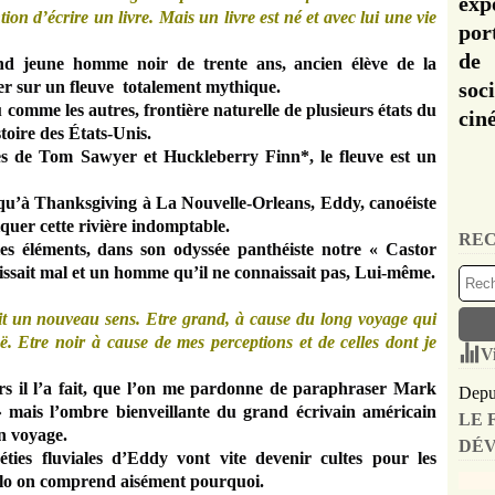
exp
tion d’écrire un livre. Mais un livre est né et avec lui une vie
por
de 
d jeune homme noir de trente ans, ancien élève de la
er sur un fleuve totalement mythique.
soc
 comme les autres, frontière naturelle de plusieurs états du
cin
stoire des États-Unis.
 de Tom Sawyer et Huckleberry Finn*, le fleuve est un
qu’à Thanksgiving à La Nouvelle-Orleans, Eddy, canoéiste
quer cette rivière indomptable.
REC
es éléments, dans son odyssée panthéiste notre « Castor
issait mal et un homme qu’il ne connaissait pas, Lui-même.
ait un nouveau sens. Etre grand, à cause du long voyage qui
ë. Etre noir à cause de mes perceptions et de celles dont je
V
lors il l’a fait, que l’on me pardonne de paraphraser Mark
Depui
 »
mais l’ombre bienveillante du grand écrivain américain
LE 
on voyage
.
DÉV
péties fluviales d’Eddy vont vite devenir cultes pour les
 Solo on comprend aisément pourquoi.