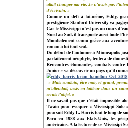
allait changer ma vie. Je n’avais pas l’inten
d’écrivain. »
Comme un défi à lui-même, Eddy, gran
prestigieuse Stanford University va pagay
Car le Mississippi n’est pas un cours d’eau
Nord au Sud, il transporte aussi toute l’hi
Mondialement connu grâce aux aventures
roman à lui tout seul.
Du début de l’automne à Minneapolis jus
parfaitement néophyte, tentera de domesti
Rencontres étonnantes, combats contre l
Junior » va découvrir un pays qu’il conna
« Mais soudain, être noir, et grand, pren
m’attendait, assis en tailleur dans un cano
serais l’objet. »
Il ne savait pas que c’était impossible a
Twain pour évoquer « Mississippi Solo
poursuit Eddy L. Harris tout le long de s
Paru en 1988 aux Etats-Unis,
les péri
américains. A la lecture de ce Mississipi