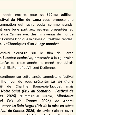
e année encore, pour sa
32ème édition
,
stival du Film de Lama
vous propose une
rammation qui ravira petits comme grands,
ant une belle part aux œuvres présentées au
ival de Cannes avec des films venus du monde
r. Comme l'indique la devise du festival, rendez-
aux "
Chroniques d'un village monde
" !
estival s'ouvrira sur le film de Sarah
s
L'espèce explosive
, présentée à la Quinzaine
Cinéastes cette année et mené par Alexis
ti, Ella Rumpf et Vincent Dedienne.
continuer sur cette lancée cannoise, le festival
 l'honneur de vous présenter
La vie d'une
me
de
Charline Bourgeois-Tacquet
mais
Notre Salut (Prix du Scénario - Festival de
es 2026)
d'Emmanuel Marre,
Minotaure
and Prix de Cannes 2026)
de Andreï
uintsev,
La Bola Negra (Prix de la mise en scène
tival de Cannes 2026)
de Javier Calo et Javier