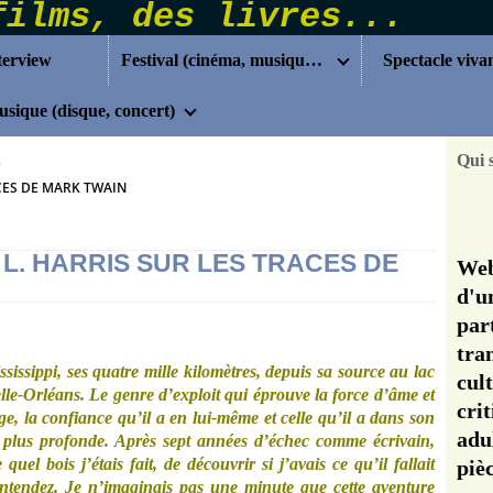
terview
Festival (cinéma, musique...)
Spectacle viva
sique (disque, concert)
Qui 
>
ACES DE MARK TWAIN
 L. HARRIS SUR LES TRACES DE
Web
d'u
pa
tra
ssissippi, ses quatre mille kilomètres, depuis sa source au lac
cul
le-Orléans. Le genre d’exploit qui éprouve la force d’âme et
cri
, la confiance qu’il a en lui-même et celle qu’il a dans son
adu
n plus profonde. Après sept années d’échec comme écrivain,
uel bois j’étais fait, de découvrir si j’avais ce qu’il fallait
pi
tendez. Je n’imaginais pas une minute que cette aventure