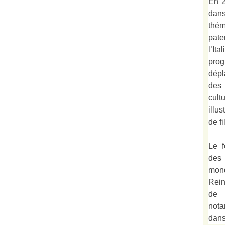
En 2
dan
thé
pate
l’It
prog
dépl
des
cult
illu
de fi
Le f
des
mond
Rein
de 
not
dan