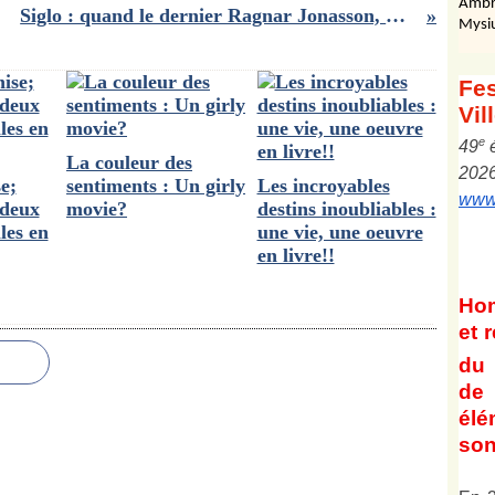
Ambr
Siglo : quand le dernier Ragnar Jonasson, publié en France en avant première mondiale, nous déçoit
Mysi
Fes
Vil
e
4
9
La couleur des
202
e;
sentiments : Un girly
Les incroyables
www.
deux
movie?
destins inoubliables :
les en
une vie, une oeuvre
en livre!!
Ho
et
r
du 
de 
él
son