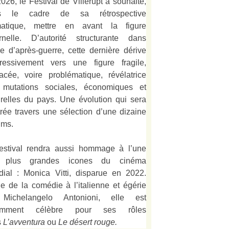
026, le Festival de Villerupt a souhaité,
s le cadre de sa rétrospective
matique, mettre en avant la figure
rnelle. D’autorité structurante dans
alie d’après-guerre, cette dernière dérive
ressivement vers une figure fragile,
acée, voire problématique, révélatrice
 mutations sociales, économiques et
urelles du pays. Une évolution qui sera
strée travers une sélection d’une dizaine
lms.
estival rendra aussi hommage à l’une
 plus grandes icones du cinéma
ial : Monica Vitti, disparue en 2022.
e de la comédie à l’italienne et égérie
Michelangelo Antonioni, elle est
amment célèbre pour ses rôles
s
L’
avventura
ou
Le désert rouge
.