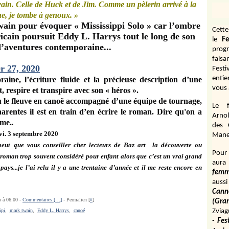
ain. Celle de Huck et de Jim. Comme un pèlerin arrivé à la
, je tombe à genoux. »
wain pour évoquer « Mississippi Solo » car l’ombre
Cett
icain poursuit Eddy L. Harrys tout le long de son
le
Fe
’aventures contemporaine...
prog
fais
r 27, 2020
Fest
entie
ne, l’écriture fluide et la précieuse description d’une
vous 
, respire et transpire avec son « héros ».
u le fleuve en canoë accompagné d’une équipe de tournage,
Le f
arentes il est en train d’en écrire le roman. Dire qu'on a
Arnol
sme.
.
des 
evi. 3 septembre 2020
Manen
ut que vous conseiller cher lecteurs de Baz art la découverte ou
Pour 
roman trop souvent considéré pour enfant alors que c’est un vrai grand
aura
ys...je l’ai relu il y a une trentaine d’année et il me reste encore en
fem
aussi
Cann
o à 06:00 -
Commentaires [
…
]
- Permalien [
#
]
(Gr
ipi
,
mark twain
,
Eddy L. Harrys
,
canoé
Zviag
- Fes