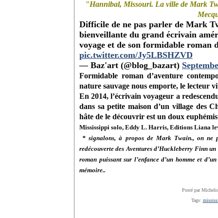
"Hannibal, Missouri. La ville de Mark Tw
Mecque
Difficile de ne pas parler de Mark T
bienveillante du grand écrivain amér
voyage et de son formidable roman d
pic.twitter.com/Jy5LBSHZVD
— Baz'art (@blog_bazart)
Septembe
Formidable roman d’aventure contemporai
nature sauvage nous emporte, le lecteur vit
En 2014, l’écrivain voyageur a redescend
dans sa petite maison d’un village des Ch
hâte de le découvrir est un doux euphémi
Mississippi solo, Eddy L. Harris, Editions Liana l
* signalons, à
propos de Mark Twain., on ne pe
redécouverte des Aventures d’Huckleberry Finn un 
roman puissant sur l’enfance d’un homme et d’un pa
mémoire..
Posté par Micheli
Tags:
mississ