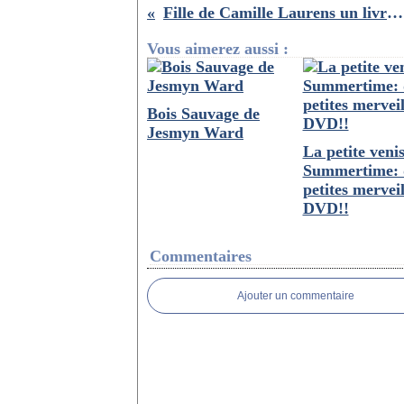
Fille de Camille Laurens un livre qu'on conseille à notre fille pour plus tard
Vous aimerez aussi :
Bois Sauvage de
Jesmyn Ward
La petite venis
Summertime: 
petites merveil
DVD!!
Commentaires
Ajouter un commentaire