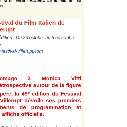
ossi ou encore
Histoires de la nuit
de Léa
us.
tival
du Film Italien de
lerupt
édition
-
Du
2
3
octobre au
8
novembre
6
festival-villerupt.com
mmage à Monica Vitti
étrospective autour de la figure
e
père, la 49
édition du Festival
Villerupt dévoile ses premiers
éments de programmation et
 affiche officielle
.