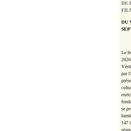
DE 
FILM
DU 
SEP
Le fe
2026 
Vérit
par l
prése
cultu
enric
fonda
se pe
lumiè
147 i
séanc