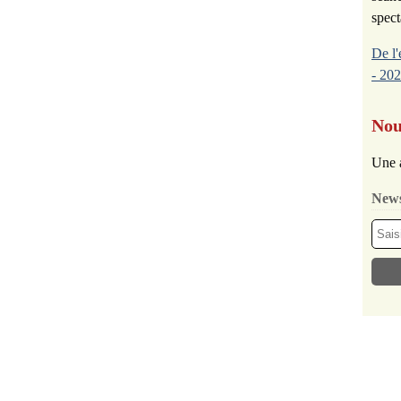
spect
De l'
- 202
Nou
Une 
News