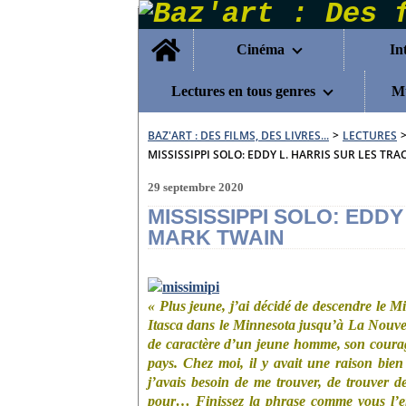
Home
Cinéma
In
Lectures en tous genres
Mu
BAZ'ART : DES FILMS, DES LIVRES...
>
LECTURES
MISSISSIPPI SOLO: EDDY L. HARRIS SUR LES TR
29 septembre 2020
MISSISSIPPI SOLO: EDDY
MARK TWAIN
« Plus jeune, j’ai décidé de descendre le Mi
Itasca dans le Minnesota jusqu’à La Nouvel
de caractère d’un jeune homme, son courage
pays. Chez moi, il y avait une raison bie
j’avais besoin de me trouver, de trouver de q
pour… Finissez la phrase comme vous l’en