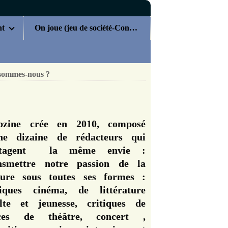
nt
On joue (jeu de société-Concours)
sommes-nous ?
zine crée en 2010, composé
ne dizaine de rédacteurs qui
rtagent la même envie :
nsmettre notre passion de la
ture sous toutes ses formes :
tiques cinéma, de littérature
lte et jeunesse, critiques de
èces de théâtre, concert ,