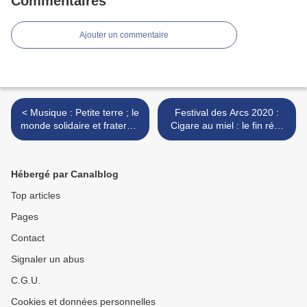
Commentaires
Ajouter un commentaire
< Musique : Petite terre ; le
Festival des Arcs 2020 :
monde solidaire et fraternel
Cigare au miel : le fin récit
de HK et ses saltimbanques
d'une double
émancipation.. >
Hébergé par Canalblog
Top articles
Pages
Contact
Signaler un abus
C.G.U.
Cookies et données personnelles