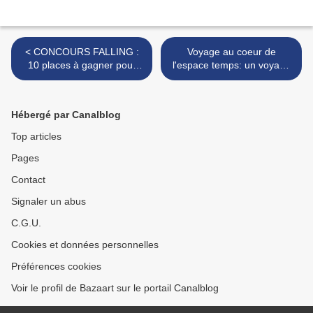
< CONCOURS FALLING :
Voyage au coeur de
10 places à gagner pour
l'espace temps: un voyage
voir le premier film de Viggo
aux confins de la science et
Mortensen
du cosmos... >
Hébergé par Canalblog
Top articles
Pages
Contact
Signaler un abus
C.G.U.
Cookies et données personnelles
Préférences cookies
Voir le profil de Bazaart sur le portail Canalblog