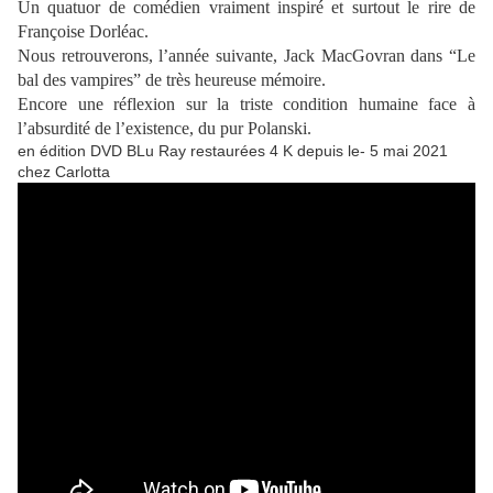
Un quatuor de comédien vraiment inspiré et surtout le rire de
Françoise Dorléac.
Nous retrouverons, l’année suivante, Jack MacGovran dans “Le
bal des vampires” de très heureuse mémoire.
Encore une réflexion sur la triste condition humaine face à
l’absurdité de l’existence, du pur Polanski.
en édition DVD BLu Ray restaurées 4 K depuis le- 5 mai 2021
chez Carlotta