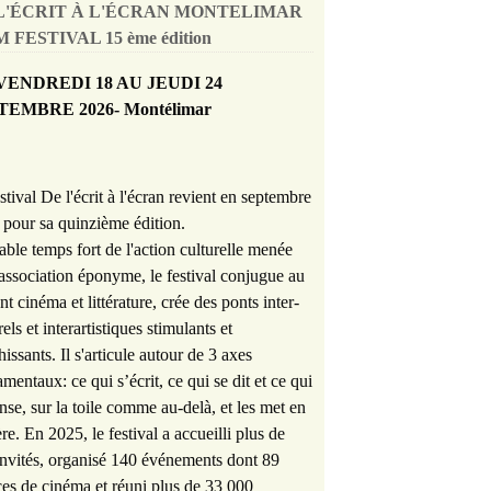
L'ÉCRIT À L'ÉCRAN MONTELIMAR
 FESTIVAL 15 ème édition
VENDREDI 18 AU JEUDI 24
TEMBRE 2026- Montélimar
stival De l'écrit à l'écran revient en septembre
pour sa quinzième édition.
able temps fort de l'action culturelle menée
'association éponyme, le festival conjugue au
nt cinéma et littérature, crée des ponts inter-
rels et interartistiques stimulants et
hissants. Il s'articule autour de 3 axes
mentaux: ce qui s’écrit, ce qui se dit et ce qui
nse, sur la toile comme au-delà, et les met en
re. En 2025, le festival a accueilli plus de
nvités, organisé 140 événements dont 89
es de cinéma et réuni plus de 33 000