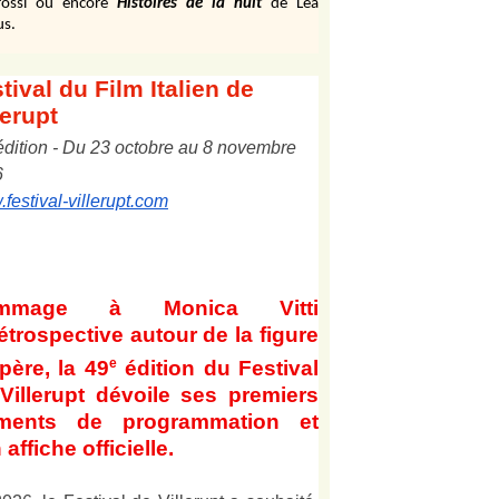
ossi ou encore
Histoires de la nuit
de Léa
us.
tival
du Film Italien de
lerupt
édition
-
Du
2
3
octobre au
8
novembre
6
festival-villerupt.com
mmage à Monica Vitti
étrospective autour de la figure
e
père, la 49
édition du Festival
Villerupt dévoile ses premiers
éments de programmation et
 affiche officielle
.