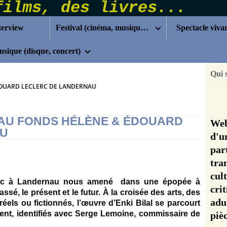
terview
Festival (cinéma, musique...)
Spectacle viva
sique (disque, concert)
Qui 
ÉDOUARD LECLERC DE LANDERNAU
L AU FONDS HÉLÈNE & ÉDOUARD
Web
AU
d'u
pa
tra
cul
rc à Landernau nous amené dans une épopée à
cri
passé, le présent et le futur. À la croisée des arts, des
adu
réels ou fictionnés, l’œuvre d’Enki Bilal se parcourt
ent, identifiés avec Serge Lemoine, commissaire de
pi