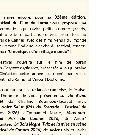
e année encore, pour sa
32ème édition
,
stival du Film de Lama
vous propose une
rammation qui ravira petits comme grands,
ant une belle part aux œuvres présentées au
ival de Cannes avec des films venus du monde
r. Comme l'indique la devise du festival, rendez-
aux "
Chroniques d'un village monde
" !
estival s'ouvrira sur le film de Sarah
s
L'espèce explosive
, présentée à la Quinzaine
Cinéastes cette année et mené par Alexis
ti, Ella Rumpf et Vincent Dedienne.
continuer sur cette lancée cannoise, le festival
 l'honneur de vous présenter
La vie d'une
me
de
Charline Bourgeois-Tacquet
mais
Notre Salut (Prix du Scénario - Festival de
es 2026)
d'Emmanuel Marre,
Minotaure
and Prix de Cannes 2026)
de Andreï
uintsev,
La Bola Negra (Prix de la mise en scène
tival de Cannes 2026)
de Javier Calo et Javier