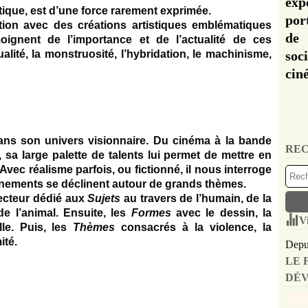
exp
tastique, est d’une force rarement exprimée.
por
tion avec des créations artistiques emblématiques
de 
ignent de l’importance et de l’actualité de ces
alité, la monstruosité, l’hybridation, le machinisme,
soc
cin
dans son univers visionnaire. Du cinéma à la bande
REC
 sa large palette de talents lui permet de mettre en
Avec réalisme parfois, ou fictionné, il nous interroge
nnements se déclinent autour de grands thèmes.
secteur dédié aux
Sujets
au travers de l’humain, de la
de l’animal. Ensuite, les
Formes
avec le dessin, la
V
lle. Puis, les
Thèmes
consacrés à la violence, la
ité.
Depui
LE 
DÉV