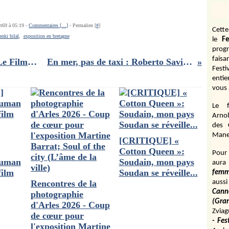
ct69 à 05:19 -
Commentaires [
…
]
- Permalien [
#
]
Cett
enki bilal
,
exposition en bretagne
le
Fe
prog
fais
Jeu- Concours La Pat' Patrouille Le Film : des places de cinéma et des goodies à gagner
En mer, pas de taxi : Roberto Saviano toujours dans le combat humaniste
Fest
entie
vous 
Le f
Arnol
des 
Manen
[CRITIQUE] «
Cotton Queen »:
Pour 
ruman
Soudain, mon pays
aura
film
Soudan se réveille...
fem
Rencontres de la
aussi
Cann
photographie
(Gr
d'Arles 2026 - Coup
Zviag
de cœur pour
- Fes
l'exposition Martine