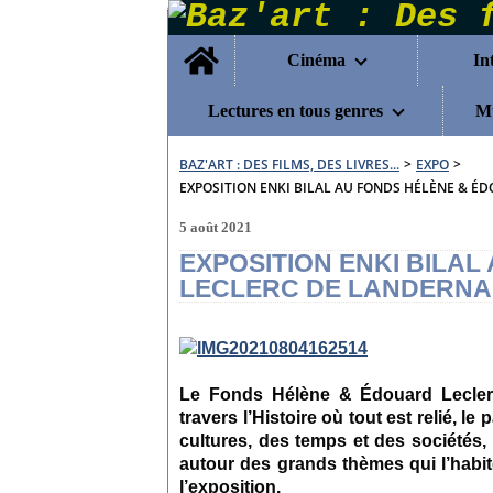
Home
Cinéma
In
Lectures en tous genres
Mu
BAZ'ART : DES FILMS, DES LIVRES...
>
EXPO
>
EXPOSITION ENKI BILAL AU FONDS HÉLÈNE & 
5 août 2021
EXPOSITION ENKI BILA
LECLERC DE LANDERN
Le Fonds Hélène & Édouard Lecle
travers l’Histoire où tout est relié, le 
cultures, des temps et des sociétés, 
autour des grands thèmes qui l’habit
l’exposition.