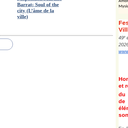
Ambr
Barrat; Soul of the
Mysi
city (L’âme de la
ville)
Fes
Vil
e
4
9
202
www.
Ho
et
r
du 
de 
él
son