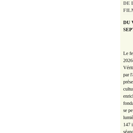
DE 
FILM
DU 
SEP
Le fe
2026 
Vérit
par l
prése
cultu
enric
fonda
se pe
lumiè
147 i
séanc