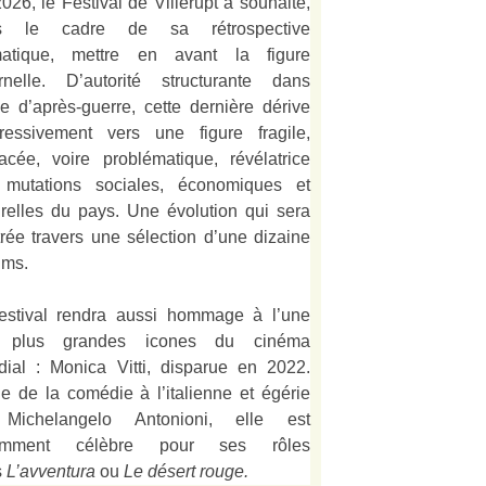
026, le Festival de Villerupt a souhaité,
s le cadre de sa rétrospective
matique, mettre en avant la figure
rnelle. D’autorité structurante dans
alie d’après-guerre, cette dernière dérive
ressivement vers une figure fragile,
acée, voire problématique, révélatrice
 mutations sociales, économiques et
urelles du pays. Une évolution qui sera
strée travers une sélection d’une dizaine
lms.
estival rendra aussi hommage à l’une
 plus grandes icones du cinéma
ial : Monica Vitti, disparue en 2022.
e de la comédie à l’italienne et égérie
Michelangelo Antonioni, elle est
amment célèbre pour ses rôles
s
L’
avventura
ou
Le désert rouge
.