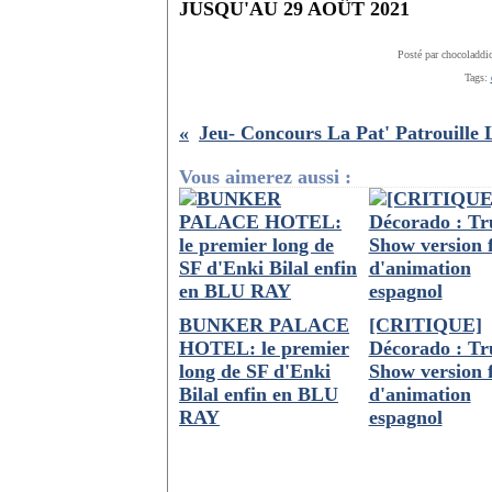
JUSQU'AU 29 AOÛT 2021
Posté par chocoladdi
Tags:
Vous aimerez aussi :
BUNKER PALACE
[CRITIQUE]
HOTEL: le premier
Décorado : T
long de SF d'Enki
Show version 
Bilal enfin en BLU
d'animation
RAY
espagnol