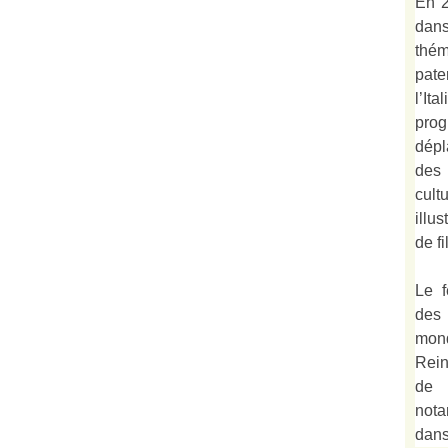
En 2
dan
thé
pate
l’It
prog
dépl
des
cult
illu
de fi
Le f
des
mond
Rein
de 
not
dan