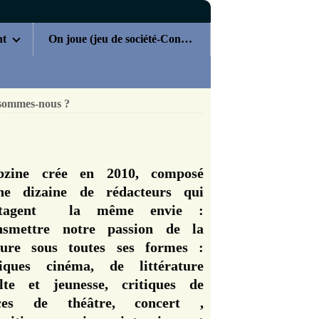
nt
On joue (jeu de société-Concours)
sommes-nous ?
zine crée en 2010, composé
ne dizaine de rédacteurs qui
rtagent la même envie :
nsmettre notre passion de la
ture sous toutes ses formes :
tiques cinéma, de littérature
lte et jeunesse, critiques de
èces de théâtre, concert ,