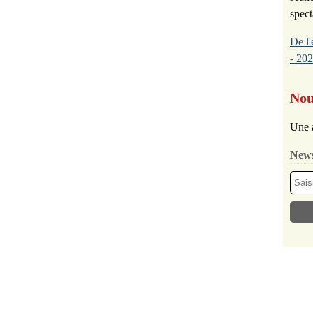
spect
De l'
- 202
Nou
Une 
News