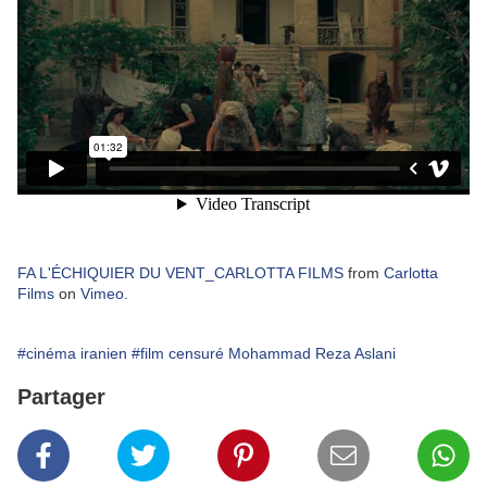
FA L'ÉCHIQUIER DU VENT_CARLOTTA FILMS
from
Carlotta
Films
on
Vimeo
.
#cinéma iranien
#film censuré Mohammad Reza Aslani
Partager