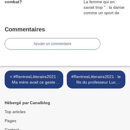
combat?
Commentaires
Ajouter un commentaire
< #RentreeLitteraire2021 :
#RentreeLitteraire2021 : le
Ma mère avait ce geste,
fils du professeur Luc
Alain Remond célèbre
Chomarat >
l'enfance et l'âme
maternelle
Hébergé par Canalblog
Top articles
Pages
Contact