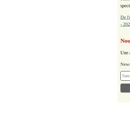
spect
De l'
- 202
Nou
Une 
News