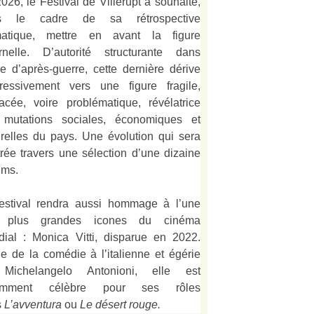
026, le Festival de Villerupt a souhaité,
s le cadre de sa rétrospective
matique, mettre en avant la figure
rnelle. D’autorité structurante dans
alie d’après-guerre, cette dernière dérive
ressivement vers une figure fragile,
acée, voire problématique, révélatrice
 mutations sociales, économiques et
urelles du pays. Une évolution qui sera
strée travers une sélection d’une dizaine
lms.
estival rendra aussi hommage à l’une
 plus grandes icones du cinéma
ial : Monica Vitti, disparue en 2022.
e de la comédie à l’italienne et égérie
Michelangelo Antonioni, elle est
amment célèbre pour ses rôles
s
L’
avventura
ou
Le désert rouge
.