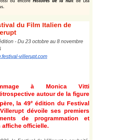
ossi ou encore
Histoires de la nuit
de Léa
us.
tival
du Film Italien de
lerupt
édition
-
Du
2
3
octobre au
8
novembre
6
festival-villerupt.com
mmage à Monica Vitti
étrospective autour de la figure
e
père, la 49
édition du Festival
Villerupt dévoile ses premiers
éments de programmation et
 affiche officielle
.