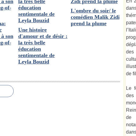
En 2
dan
L'ombre du soir/ le
thé
comédien Malik Zidi
pate
ma:
prend la plume
c
Une histoire
l’It
 à son
d'amour et de désir :
prog
g-of-
la très belle
dépl
éducation
des
sentimentale de
cult
Leyla Bouzid
illu
de fi
Le f
des
mond
Rein
de 
not
dan