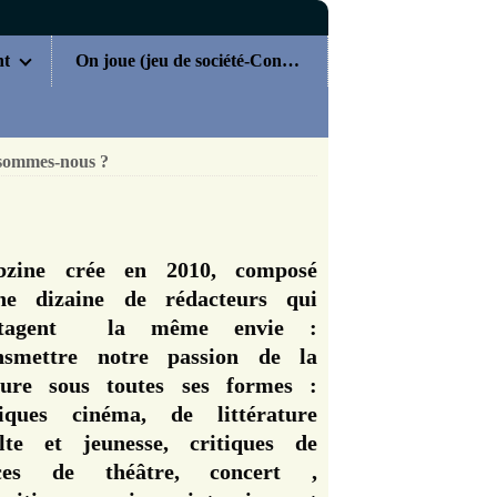
nt
On joue (jeu de société-Concours)
sommes-nous ?
zine crée en 2010, composé
ne dizaine de rédacteurs qui
rtagent la même envie :
nsmettre notre passion de la
ture sous toutes ses formes :
tiques cinéma, de littérature
lte et jeunesse, critiques de
èces de théâtre, concert ,