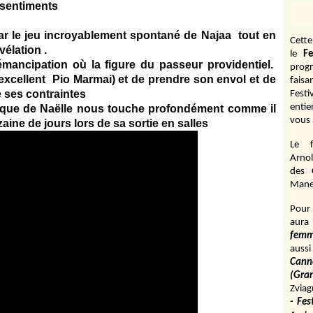
 sentiments
 le jeu incroyablement spontané de Najaa tout en
Cett
vélation .
le
Fe
mancipation où la figure du passeur providentiel.
prog
( excellent Pio Marmai) et de prendre son envol et de
fais
de ses contraintes
Fest
entie
tique de Naëlle nous touche profondément comme il
vous 
aine de jours lors de sa sortie en salles
Le f
Arnol
des 
Manen
Pour 
aura
fem
aussi
Cann
(Gr
Zviag
- Fes