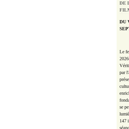
DE 
FILM
DU 
SEP
Le fe
2026 
Vérit
par l
prése
cultu
enric
fonda
se pe
lumiè
147 i
séanc