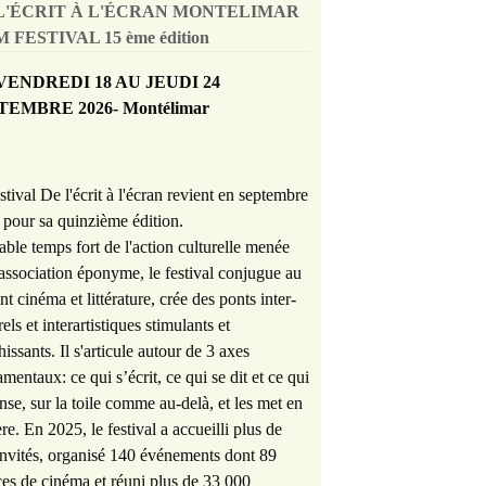
L'ÉCRIT À L'ÉCRAN MONTELIMAR
 FESTIVAL 15 ème édition
VENDREDI 18 AU JEUDI 24
TEMBRE 2026- Montélimar
stival De l'écrit à l'écran revient en septembre
pour sa quinzième édition.
able temps fort de l'action culturelle menée
'association éponyme, le festival conjugue au
nt cinéma et littérature, crée des ponts inter-
rels et interartistiques stimulants et
hissants. Il s'articule autour de 3 axes
mentaux: ce qui s’écrit, ce qui se dit et ce qui
nse, sur la toile comme au-delà, et les met en
re. En 2025, le festival a accueilli plus de
nvités, organisé 140 événements dont 89
es de cinéma et réuni plus de 33 000