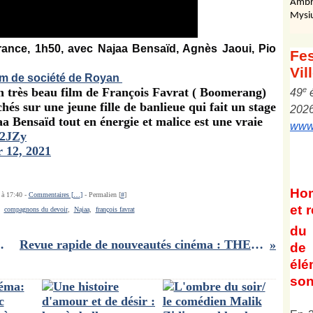
Ambr
Mysi
France, 1h50, avec Najaa Bensaïd, Agnès Jaoui, Pio
Fes
Vil
ilm de société de Royan
 très beau film de François Favrat ( Boomerang)
e
4
9
ichés sur une jeune fille de banlieue qui fait un stage
202
 Bensaïd tout en énergie et malice est une vraie
www.
D2JZy
 12, 2021
Ho
 à 17:40 -
Commentaires [
…
]
- Permalien [
#
]
et
r
,
compagnons du devoir
,
Najaa
,
françois favrat
du 
, horrifique et drôle
Revue rapide de nouveautés cinéma : THE INNOCENTS, Les vedettes, Big Bug
de 
él
son