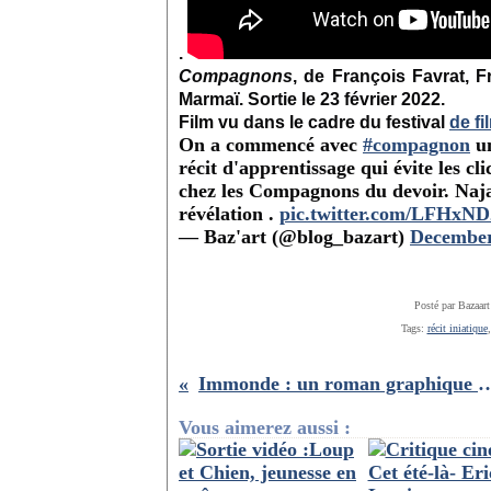
.
Compagnons
, de François Favrat, 
Marmaï. Sortie le 23 février 2022.
Film vu dans le cadre du festival
de f
On a commencé avec
#compagnon
un
récit d'apprentissage qui évite les cl
chez les Compagnons du devoir. Najaa
révélation .
pic.twitter.com/LFHxN
— Baz'art (@blog_bazart)
December
Posté par Bazaart
Tags:
récit iniatique
Immonde : un roman graphique fantastique
Vous aimerez aussi :