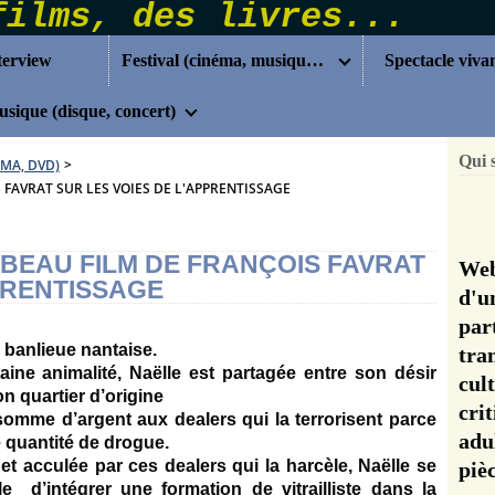
terview
Festival (cinéma, musique...)
Spectacle viva
sique (disque, concert)
Qui 
ÉMA, DVD)
>
FAVRAT SUR LES VOIES DE L'APPRENTISSAGE
BEAU FILM DE FRANÇOIS FAVRAT
Web
PRENTISSAGE
d'u
pa
a banlieue nantaise.
tra
ine animalité, Naëlle est partagée entre son désir
cul
on quartier d’origine
cri
 somme d’argent aux dealers qui la terrorisent parce
adu
e quantité de drogue.
 et acculée par ces dealers qui la harcèle, Naëlle se
pi
e d’intégrer une formation de vitrailliste dans la