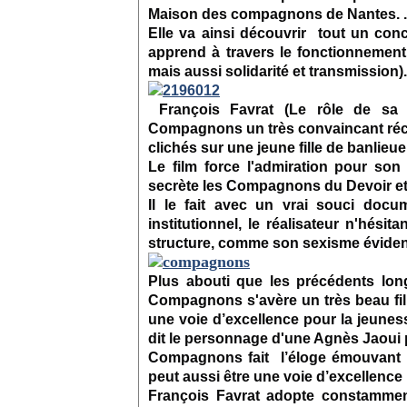
Maison des compagnons de Nantes. .
Elle va ainsi découvrir tout un conc
apprend à travers le fonctionnement e
mais aussi solidarité et transmission).
François Favrat (Le rôle de sa 
Compagnons
un très convaincant réci
clichés sur une jeune fille de banlie
Le film force l'admiration
pour son 
secrète l
es Compagnons du Devoir et
Il le fait avec un vrai souci docu
institutionnel, le réalisateur n'hés
structure, comme son sexisme éviden
Plus abouti que les précédents lon
Compagnons s'avère un très beau film
une voie d’excellence pour la jeunes
dit le personnage d'une Agnès Jaoui p
Compagnons fait l’éloge émouvant 
peut aussi être une voie d’excellence
François Favrat adopte constamment l