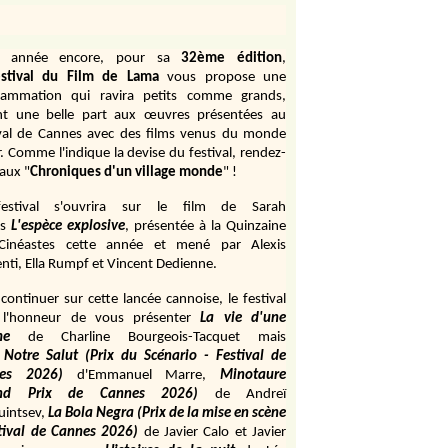
e année encore, pour sa
32ème édition
,
stival du Film de Lama
vous propose une
rammation qui ravira petits comme grands,
ant une belle part aux œuvres présentées au
ival de Cannes avec des films venus du monde
r. Comme l'indique la devise du festival, rendez-
aux "
Chroniques d'un village monde
" !
estival s'ouvrira sur le film de Sarah
s
L'espèce explosive
, présentée à la Quinzaine
Cinéastes cette année et mené par Alexis
ti, Ella Rumpf et Vincent Dedienne.
continuer sur cette lancée cannoise, le festival
 l'honneur de vous présenter
La vie d'une
me
de
Charline Bourgeois-Tacquet
mais
Notre Salut (Prix du Scénario - Festival de
es 2026)
d'Emmanuel Marre,
Minotaure
and Prix de Cannes 2026)
de Andreï
uintsev,
La Bola Negra (Prix de la mise en scène
tival de Cannes 2026)
de Javier Calo et Javier