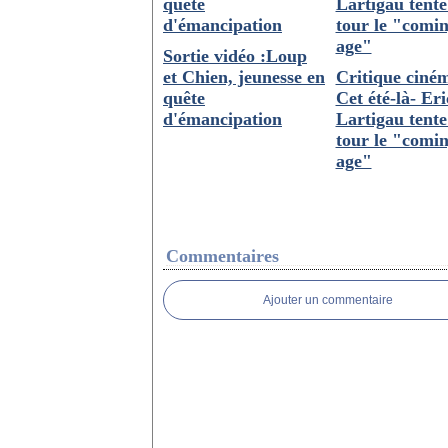
Sortie vidéo :Loup
et Chien, jeunesse en
Critique ciné
quête
Cet été-là- Eri
d'émancipation
Lartigau tente
tour le "comin
age"
Commentaires
Ajouter un commentaire