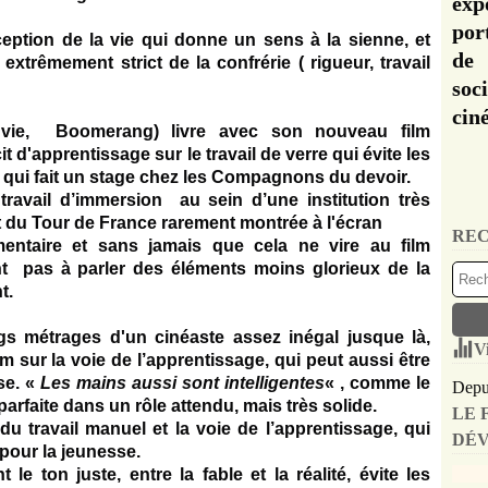
exp
por
eption de la vie qui donne un sens à la sienne, et
de 
xtrêmement strict de la confrérie ( rigueur, travail
soc
cin
vie, Boomerang) livre avec son nouveau film
t d'apprentissage sur le travail de verre
qui évite les
ue qui fait un stage chez les Compagnons du devoir.
travail d’immersion
au sein d’une institution très
 du Tour de France
rarement montrée à l'écran
REC
mentaire et sans jamais que cela ne vire au film
itant pas à parler des éléments moins glorieux de la
t.
gs métrages d'un cinéaste assez inégal jusque là,
V
 sur la voie de l’apprentissage, qui peut aussi être
se
. «
Les mains aussi sont intelligentes
« , comme le
Depui
arfaite dans un rôle attendu, mais très solide.
LE 
du travail manuel
et la voie de l’apprentissage, qui
DÉV
 pour la jeunesse
.
e ton juste, entre la fable et la réalité, évite les