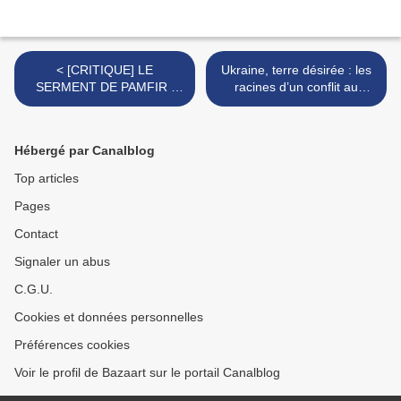
< [CRITIQUE] LE
Ukraine, terre désirée : les
SERMENT DE PAMFIR :
racines d’un conflit au
encore un très bon film
travers de 20 ans de
venu de L'Est!
reportage : >
Hébergé par Canalblog
Top articles
Pages
Contact
Signaler un abus
C.G.U.
Cookies et données personnelles
Préférences cookies
Voir le profil de Bazaart sur le portail Canalblog