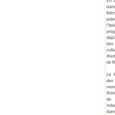
En 2
dan
thé
pate
l’It
prog
dépl
des
cult
illu
de fi
Le f
des
mond
Rein
de 
not
dan