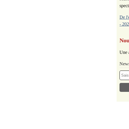
spect
De l'
- 202
Nou
Une 
News