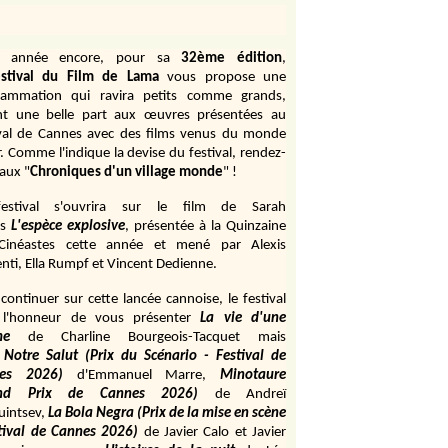
e année encore, pour sa
32ème édition
,
stival du Film de Lama
vous propose une
rammation qui ravira petits comme grands,
ant une belle part aux œuvres présentées au
ival de Cannes avec des films venus du monde
r. Comme l'indique la devise du festival, rendez-
aux "
Chroniques d'un village monde
" !
estival s'ouvrira sur le film de Sarah
s
L'espèce explosive
, présentée à la Quinzaine
Cinéastes cette année et mené par Alexis
ti, Ella Rumpf et Vincent Dedienne.
continuer sur cette lancée cannoise, le festival
 l'honneur de vous présenter
La vie d'une
me
de
Charline Bourgeois-Tacquet
mais
Notre Salut (Prix du Scénario - Festival de
es 2026)
d'Emmanuel Marre,
Minotaure
and Prix de Cannes 2026)
de Andreï
uintsev,
La Bola Negra (Prix de la mise en scène
tival de Cannes 2026)
de Javier Calo et Javier