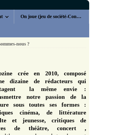
nt
On joue (jeu de société-Concours)
sommes-nous ?
zine crée en 2010, composé
ne dizaine de rédacteurs qui
rtagent la même envie :
nsmettre notre passion de la
ture sous toutes ses formes :
tiques cinéma, de littérature
lte et jeunesse, critiques de
èces de théâtre, concert ,