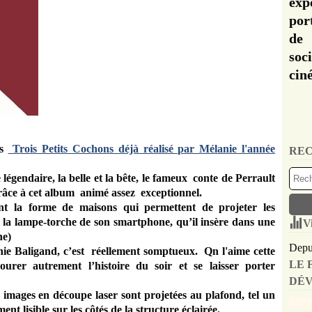
exp
por
de 
soc
cin
es
Trois Petits Cochons déjà réalisé par Mélanie l'année
REC
légendaire, la belle et la bête, le fameux conte de Perrault
râce à cet album animé assez exceptionnel.
nt la forme de maisons qui permettent de projeter les
 la lampe-torche de son smartphone, qu’il insère dans une
V
ne)
Depui
anie Baligand, c’est réellement somptueux.
Qn l'aime cette
LE 
ourer autrement l’histoire du soir et se laisser porter
DÉV
 images en découpe laser sont projetées au plafond, tel un
ent lisible sur les côtés de la structure éclairée.