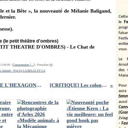
le et la Bête », la nouveauté de Mélanie Baligand,
dernier.
Cett
le
Fe
prog
nesse).
fais
Fest
te (le petit théâtre d'ombres)
entie
vous 
Le f
Arnol
o à 06:00 -
Commentaires [
…
]
- Permalien [
#
]
des 
ms Animés - Pop-Up LA BELLE ET LA
Manen
RENAUD NÉ SOUS LE SIGNE DE L'HEXAGONE : une BD pour mieux comprendre notre chanteur énervant préféré
[CRITIQUE] Les colons , un étonnant film venu du Chili!!
Pour 
aura
fem
aussi
Cann
(Gr
Zviag
- Fes