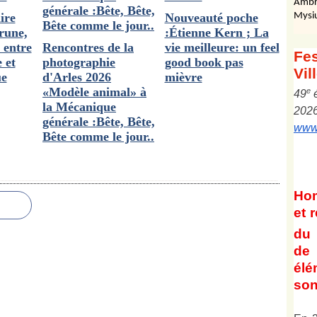
Ambr
ire
Nouveauté poche
Mysi
rune,
:Étienne Kern ; La
 entre
Rencontres de la
vie meilleure: un feel
Fes
 et
photographie
good book pas
Vil
ue
d'Arles 2026
mièvre
«Modèle animal» à
e
4
9
la Mécanique
202
générale :Bête, Bête,
www.
Bête comme le jour..
Ho
et
r
du 
de 
él
son