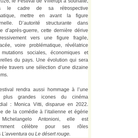
026, le Festival de Villerupt a souhaité,
s le cadre de sa rétrospective
matique, mettre en avant la figure
rnelle. D’autorité structurante dans
alie d’après-guerre, cette dernière dérive
ressivement vers une figure fragile,
acée, voire problématique, révélatrice
 mutations sociales, économiques et
urelles du pays. Une évolution qui sera
strée travers une sélection d’une dizaine
lms.
estival rendra aussi hommage à l’une
 plus grandes icones du cinéma
ial : Monica Vitti, disparue en 2022.
e de la comédie à l’italienne et égérie
Michelangelo Antonioni, elle est
amment célèbre pour ses rôles
s
L’
avventura
ou
Le désert rouge
.