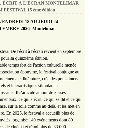
L'ÉCRIT À L'ÉCRAN MONTELIMAR
 FESTIVAL 15 ème édition
VENDREDI 18 AU JEUDI 24
TEMBRE 2026- Montélimar
stival De l'écrit à l'écran revient en septembre
pour sa quinzième édition.
able temps fort de l'action culturelle menée
'association éponyme, le festival conjugue au
nt cinéma et littérature, crée des ponts inter-
rels et interartistiques stimulants et
hissants. Il s'articule autour de 3 axes
mentaux: ce qui s’écrit, ce qui se dit et ce qui
nse, sur la toile comme au-delà, et les met en
re. En 2025, le festival a accueilli plus de
nvités, organisé 140 événements dont 89
es de cinéma et réuni plus de 33 000