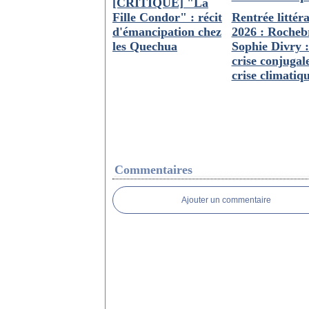
[CRITIQUE] "La
Fille Condor" : récit
Rentrée littéra
d'émancipation chez
2026 : Rocheb
les Quechua
Sophie Divry :
crise conjugale
crise climatiq
Commentaires
Ajouter un commentaire