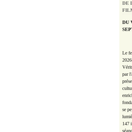
DE 
FILM
DU 
SEP
Le fe
2026 
Vérit
par l
prése
cultu
enric
fonda
se pe
lumiè
147 i
séanc