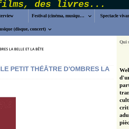
terview
Festival (cinéma, musique...)
Spectacle viva
sique (disque, concert)
Qui 
BRES LA BELLE ET LA BÊTE
/ LE PETIT THÉÂTRE D'OMBRES LA
Web
d'u
pa
tra
cul
cri
adu
pi