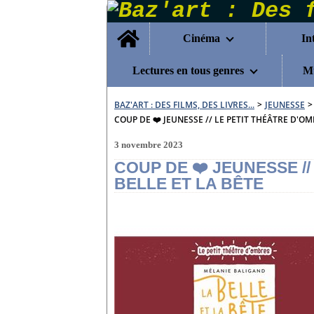
Home
Cinéma
In
Lectures en tous genres
Mu
BAZ'ART : DES FILMS, DES LIVRES...
>
JEUNESSE
>
COUP DE ❤️ JEUNESSE // LE PETIT THÉÂTRE D'OM
3 novembre 2023
COUP DE ❤️ JEUNESSE /
BELLE ET LA BÊTE