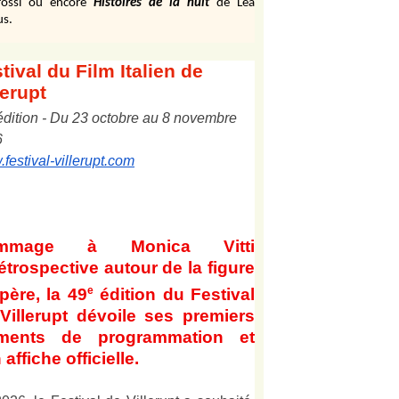
ossi ou encore
Histoires de la nuit
de Léa
us.
tival
du Film Italien de
lerupt
édition
-
Du
2
3
octobre au
8
novembre
6
festival-villerupt.com
mmage à Monica Vitti
étrospective autour de la figure
e
père, la 49
édition du Festival
Villerupt dévoile ses premiers
éments de programmation et
 affiche officielle
.