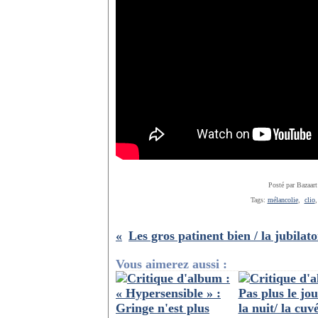
Posté par Bazaart
Tags:
mélancolie
,
clio
Vous aimerez aussi :