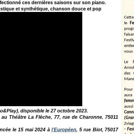
fectionné ces dernières saisons sur son piano.
oustique et synthétique, chanson douce et pop
Cett
le
Fe
prog
fais
Fest
entie
vous 
Le f
Arnol
des 
Manen
Pour 
aura
fem
aussi
o&Play), disponible le 27 octobre 2023.
Cann
4 au Théâtre La Flèche, 77, rue de Charonne, 75011
(Gr
Zviag
ncée le 15 mai 2024 à
l’Européen
, 5 rue Biot, 75017
- Fes