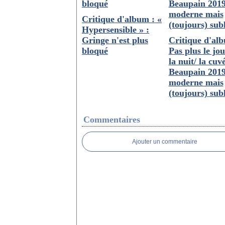
Critique d'album : «
Hypersensible » :
Gringe n'est plus
Critique d'al
bloqué
Pas plus le jo
la nuit/ la cuv
Beaupain 2019
moderne mais
(toujours) sub
Commentaires
Ajouter un commentaire