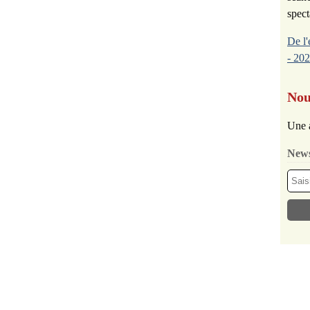
spect
De l'
- 202
Nou
Une 
News