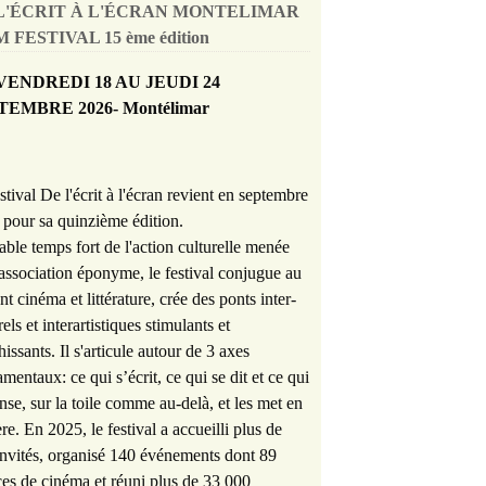
L'ÉCRIT À L'ÉCRAN MONTELIMAR
 FESTIVAL 15 ème édition
VENDREDI 18 AU JEUDI 24
TEMBRE 2026- Montélimar
stival De l'écrit à l'écran revient en septembre
pour sa quinzième édition.
able temps fort de l'action culturelle menée
'association éponyme, le festival conjugue au
nt cinéma et littérature, crée des ponts inter-
rels et interartistiques stimulants et
hissants. Il s'articule autour de 3 axes
mentaux: ce qui s’écrit, ce qui se dit et ce qui
nse, sur la toile comme au-delà, et les met en
re. En 2025, le festival a accueilli plus de
nvités, organisé 140 événements dont 89
es de cinéma et réuni plus de 33 000