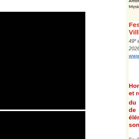
Ambr
Mysi
Fes
Vil
e
4
9
202
www.
Ho
et
r
du 
de 
él
son