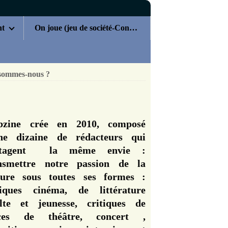
nt
On joue (jeu de société-Concours)
sommes-nous ?
zine crée en 2010, composé
ne dizaine de rédacteurs qui
rtagent la même envie :
nsmettre notre passion de la
ture sous toutes ses formes :
tiques cinéma, de littérature
lte et jeunesse, critiques de
èces de théâtre, concert ,