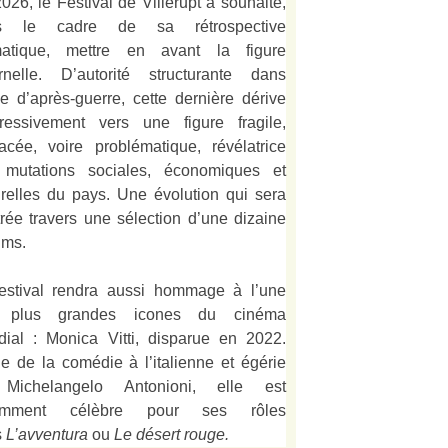
026, le Festival de Villerupt a souhaité,
s le cadre de sa rétrospective
matique, mettre en avant la figure
rnelle. D’autorité structurante dans
alie d’après-guerre, cette dernière dérive
ressivement vers une figure fragile,
acée, voire problématique, révélatrice
 mutations sociales, économiques et
urelles du pays. Une évolution qui sera
strée travers une sélection d’une dizaine
lms.
estival rendra aussi hommage à l’une
 plus grandes icones du cinéma
ial : Monica Vitti, disparue en 2022.
e de la comédie à l’italienne et égérie
Michelangelo Antonioni, elle est
amment célèbre pour ses rôles
s
L’
avventura
ou
Le désert rouge
.