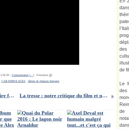
En 2
dan
thé
pate
l’It
prog
dépl
des
cult
illu
de fi
 à 06:00 -
Commentaires [
…
]
- Permalien [
#
]
,
CARAMBOLAGES
,
album de chanson française
Le f
des
Les gros patinent bien / la jubilatoire farce "cartonesque" à voir aux Célestins
La tresse : notre critique du film et notre rencontre avec Laetitia Colombani
mond
Rein
de 
not
dan