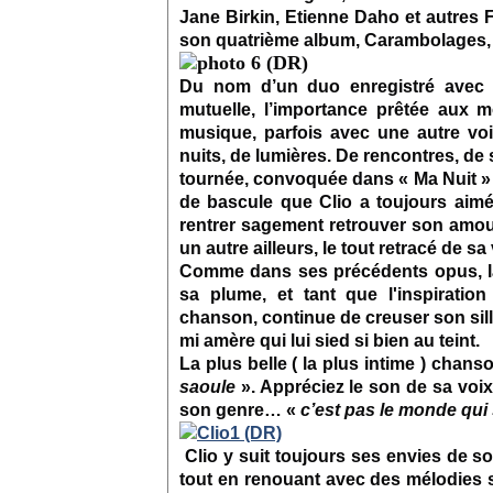
Jane Birkin, Etienne Daho et autres 
son quatrième album, Carambolages, d
Du nom d’un duo enregistré avec A
mutuelle, l’importance prêtée aux mot
musique, parfois avec une autre vo
nuits, de lumières. De rencontres, de
tournée, convoquée dans « Ma Nuit »
de bascule que Clio a toujours aimé
rentrer sagement retrouver son amou
un autre ailleurs, le tout retracé de sa
Comme dans ses précédents opus, la
sa plume, et tant que l'inspiration 
chanson,
continue de creuser son sill
mi amère qui lui sied si bien au teint.
La plus belle ( la plus intime ) chan
saoule
». Appréciez le son de sa voix,
son genre… «
c’est pas le monde qui s
Clio
y suit toujours ses envies de so
tout en renouant avec des mélodies s