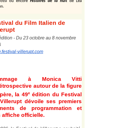
ossi ou encore
Histoires de la nuit
de Léa
us.
tival
du Film Italien de
lerupt
édition
-
Du
2
3
octobre au
8
novembre
6
festival-villerupt.com
mmage à Monica Vitti
étrospective autour de la figure
e
père, la 49
édition du Festival
Villerupt dévoile ses premiers
éments de programmation et
 affiche officielle
.