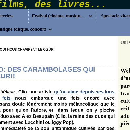
terview
Festival (cinéma, musique...)
Spectacle viva
sique (disque, concert)
Qui 
QUI NOUS CHAVIRENT LE CŒUR!!
LIO: DES CARAMBOLAGES QUI
Web
UR!!
d'u
pa
 hélas
« , Clio une artiste
qu'on aime depuis ses tous
tra
s fois
nous embarque une fois encore avec
cul
 sans doute légèrement moins mélancolique que le
cri
pour qu'on l'adore, et dans lequel on y pioche
adu
uo avec Alex Beaupain (Clio, la reine des duos qui
emment avec Lucchini ou Iggy Pop).
pi
immédiateté de la pop britannique cultivée par des