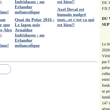
DE 
FILM
Axel Deval est
humain malgré
DU 
bum
Quai du Polar 2016 :
tout...et c'est ça qui
SEP
ur que
Le lagon noir
est bien!!
ée Alex
Arnaldur
:
Indridason : un
Erlandur
Le fe
lime!
mélancolique
2026 
Vérit
par l
prése
cultu
enric
fonda
se pe
lumiè
147 i
séanc