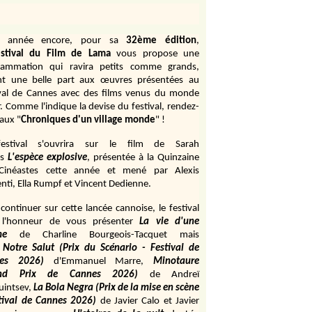
e année encore, pour sa
32ème édition
,
stival du Film de Lama
vous propose une
rammation qui ravira petits comme grands,
ant une belle part aux œuvres présentées au
ival de Cannes avec des films venus du monde
r. Comme l'indique la devise du festival, rendez-
aux "
Chroniques d'un village monde
" !
estival s'ouvrira sur le film de Sarah
s
L'espèce explosive
, présentée à la Quinzaine
Cinéastes cette année et mené par Alexis
ti, Ella Rumpf et Vincent Dedienne.
continuer sur cette lancée cannoise, le festival
 l'honneur de vous présenter
La vie d'une
me
de
Charline Bourgeois-Tacquet
mais
Notre Salut (Prix du Scénario - Festival de
es 2026)
d'Emmanuel Marre,
Minotaure
and Prix de Cannes 2026)
de Andreï
uintsev,
La Bola Negra (Prix de la mise en scène
tival de Cannes 2026)
de Javier Calo et Javier