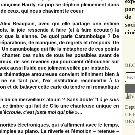
exp
Françoise Hardy, sa pop se déploie pleinement dans
por
e ceux. qui nous chavirent le coeur
de 
lex Beaupain, avec qui elle partage une estime
soc
s, la joie ressentie à faire (et à faire écouter) la
cin
ix que la sienne. De quoi parle Carambolage ? De
 séparations, de manques, de regrets et d’espoirs. De
Un carambolage qui file la métaphore de ces points
 chanter, ces nuits de tous les possibles avant de
reux, de ses reveries qui pourraient déboucher sur
REC
 voix aussi fluide que joliment voilée par instants.
 thématique amoureuse convient infiniment bien à
ne se tarit pas, l'ex institutrice reconvertie à la
on et de balayer cette carte du tendre mi romantique
V
son de ce merveilleux album ? Sans doute:
"Là je suis
 ce timbre qui fait de
Clio
une chanteuse unique en
Depui
’écroule, c’est juste moi qui plie
»…
LE 
DÉV
norités électroniques, qui s’affirment avec le temps,
imples au piano. La rêverie et l’émotion – retenue –