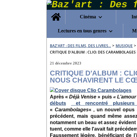
Home
Cinéma
In
Lectures en tous genres
Mu
BAZ'ART : DES FILMS, DES LIVRES...
>
MUSIQUE
>
CRITIQUE D'ALBUM : CLIO: DES CARAMBOLAGES 
21 décembre 2023
CRITIQUE D'ALBUM : C
NOUS CHAVIRENT LE CŒ
Après «
Déjà Venise
» puis
« L’amour
débuts
et rencontré plusieur
«
Carambolages
« , un nouvel opus
précédent, mais quand même assez 
notamment un beau et assez évident d
tuent, comme elle l'avait fait précéd
Faussement légère, bénéficiant de l’