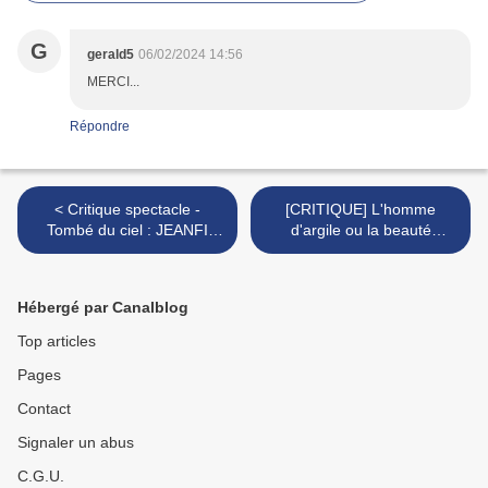
G
gerald5
06/02/2024 14:56
MERCI...
Répondre
< Critique spectacle -
[CRITIQUE] L'homme
Tombé du ciel : JEANFI
d'argile ou la beauté
JANSSENS outré mais
cachée du laid, du laid, du
tendre au Grand Point
laid >
Virgule
Hébergé par Canalblog
Top articles
Pages
Contact
Signaler un abus
C.G.U.