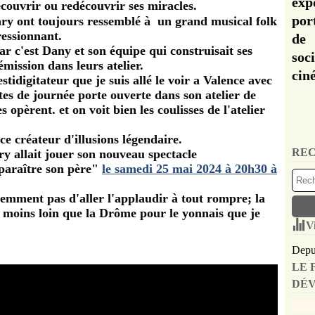
exp
couvrir ou redécouvrir ses miracles.
por
ry ont toujours ressemblé à un grand musical folk
ressionnant.
de 
ar c'est Dany et son équipe qui construisait ses
soc
mission dans leurs atelier.
cin
stidigitateur que je suis allé le voir a Valence avec
tes de journée porte ouverte dans son atelier de
s opèrent. et on voit bien les coulisses de l'atelier
e créateur d'illusions légendaire.
REC
y allait jouer son nouveau spectacle
paraître son père"
le samedi 25 mai 2024 à 20h30 à
demment pas d'aller l'applaudir à tout rompre; la
moins loin que la Drôme pour le yonnais que je
V
Depui
LE 
DÉV