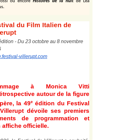
ossi ou encore
Histoires de la nuit
de Léa
us.
tival
du Film Italien de
lerupt
édition
-
Du
2
3
octobre au
8
novembre
6
festival-villerupt.com
mmage à Monica Vitti
étrospective autour de la figure
e
père, la 49
édition du Festival
Villerupt dévoile ses premiers
éments de programmation et
 affiche officielle
.