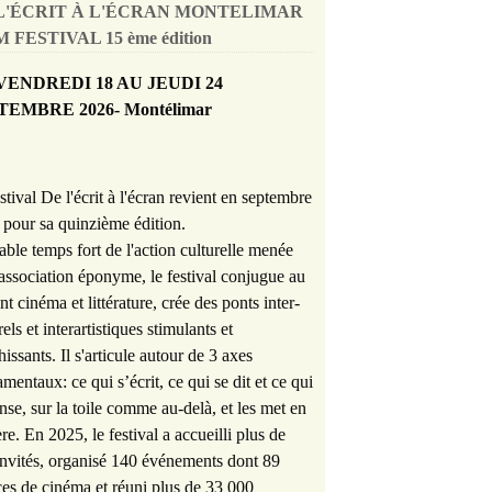
L'ÉCRIT À L'ÉCRAN MONTELIMAR
 FESTIVAL 15 ème édition
VENDREDI 18 AU JEUDI 24
TEMBRE 2026- Montélimar
stival De l'écrit à l'écran revient en septembre
pour sa quinzième édition.
able temps fort de l'action culturelle menée
'association éponyme, le festival conjugue au
nt cinéma et littérature, crée des ponts inter-
rels et interartistiques stimulants et
hissants. Il s'articule autour de 3 axes
mentaux: ce qui s’écrit, ce qui se dit et ce qui
nse, sur la toile comme au-delà, et les met en
re. En 2025, le festival a accueilli plus de
nvités, organisé 140 événements dont 89
es de cinéma et réuni plus de 33 000