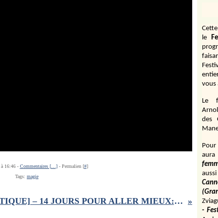
Cett
le
Fe
prog
fais
Fest
entie
vous 
Le f
Arnol
des 
Manen
Pour 
aura
fem
 à 16:46 -
Commentaires [
…
]
- Permalien [
#
]
aussi
Tags:
magie
Cann
(Gr
[CRITIQUE] – 14 JOURS POUR ALLER MIEUX: Maxime Gasteuil en plein burn out
Zviag
- Fes