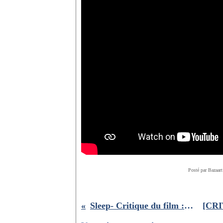
Posté par Bazaart
Sleep- Critique du film : fais de beaux rêves