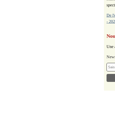
spect
De l'
- 202
Nou
Une 
News