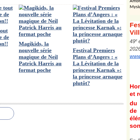
Ambr
Mysi
Fes
tout
Vil
e de
e
4
9
on!!
Magikids, la
202
nouvelle série
Festival Premiers
magique de Neil
Plans d’Angers : «
www.
Patrick Harris au
La Lévitation de la
format poche
princesse Karnak »:
la princesse arnaque
plutôt?
Ho
et
r
du 
de 
él
son