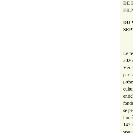
DE 
FILM
DU 
SEP
Le fe
2026 
Vérit
par l
prése
cultu
enric
fonda
se pe
lumiè
147 i
séanc