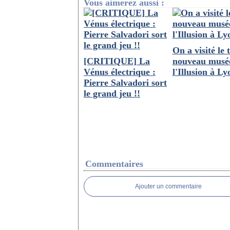
Vous aimerez aussi :
On a visité le 
[CRITIQUE] La
nouveau musé
Vénus électrique :
l'Illusion à Ly
Pierre Salvadori sort
le grand jeu !!
Commentaires
Ajouter un commentaire