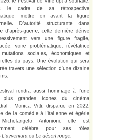
026, le Festival de Villerupt a souhaité,
s le cadre de sa rétrospective
matique, mettre en avant la figure
rnelle. D’autorité structurante dans
alie d’après-guerre, cette dernière dérive
ressivement vers une figure fragile,
acée, voire problématique, révélatrice
 mutations sociales, économiques et
urelles du pays. Une évolution qui sera
strée travers une sélection d’une dizaine
lms.
estival rendra aussi hommage à l’une
 plus grandes icones du cinéma
ial : Monica Vitti, disparue en 2022.
e de la comédie à l’italienne et égérie
Michelangelo Antonioni, elle est
amment célèbre pour ses rôles
s
L’
avventura
ou
Le désert rouge
.