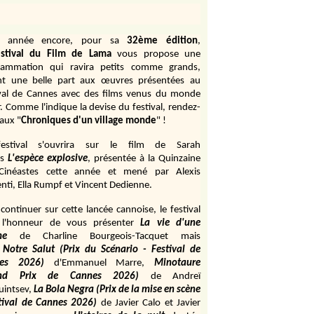
e année encore, pour sa
32ème édition
,
stival du Film de Lama
vous propose une
rammation qui ravira petits comme grands,
ant une belle part aux œuvres présentées au
ival de Cannes avec des films venus du monde
r. Comme l'indique la devise du festival, rendez-
aux "
Chroniques d'un village monde
" !
estival s'ouvrira sur le film de Sarah
s
L'espèce explosive
, présentée à la Quinzaine
Cinéastes cette année et mené par Alexis
ti, Ella Rumpf et Vincent Dedienne.
continuer sur cette lancée cannoise, le festival
 l'honneur de vous présenter
La vie d'une
me
de
Charline Bourgeois-Tacquet
mais
Notre Salut (Prix du Scénario - Festival de
es 2026)
d'Emmanuel Marre,
Minotaure
and Prix de Cannes 2026)
de Andreï
uintsev,
La Bola Negra (Prix de la mise en scène
tival de Cannes 2026)
de Javier Calo et Javier