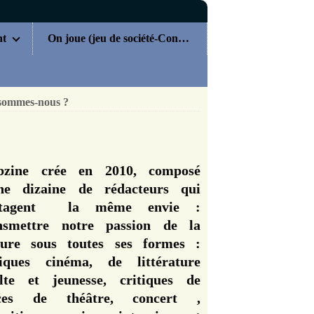
nt
On joue (jeu de société-Concours)
sommes-nous ?
zine crée en 2010, composé
ne dizaine de rédacteurs qui
rtagent la même envie :
nsmettre notre passion de la
ture sous toutes ses formes :
tiques cinéma, de littérature
lte et jeunesse, critiques de
èces de théâtre, concert ,