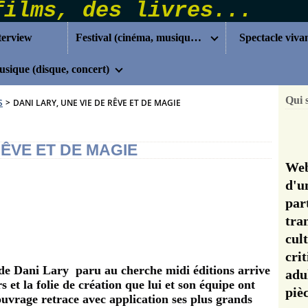
terview
Festival (cinéma, musique...)
Spectacle viva
sique (disque, concert)
Qui 
S
>
DANI LARY, UNE VIE DE RÊVE ET DE MAGIE
RÊVE ET DE MAGIE
Web
d'u
pa
tra
cul
cri
 de Dani Lary paru au cherche midi éditions arrive
adu
 et la folie de création que lui et son équipe ont
pi
ouvrage retrace avec application ses plus grands