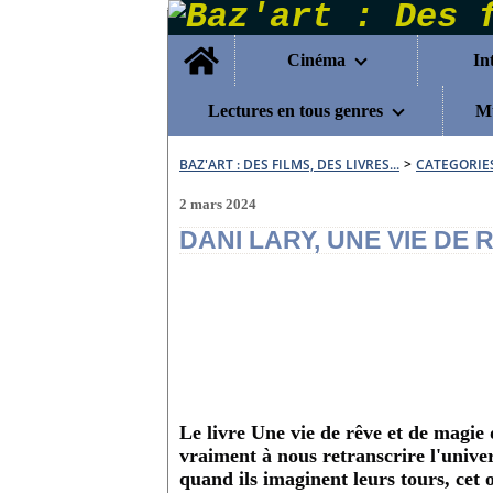
Home
Cinéma
In
Lectures en tous genres
Mu
BAZ'ART : DES FILMS, DES LIVRES...
>
CATEGORIE
2 mars 2024
DANI LARY, UNE VIE DE 
Le livre Une vie de rêve et de magie
vraiment à nous retranscrire l'univers
quand ils imaginent leurs tours, cet 