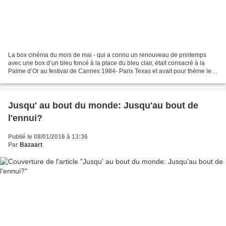
La box cinéma du mois de mai - qui a connu un renouveau de printemps
avec une box d’un bleu foncé à la place du bleu clair, était consacré à la
Palme d’Or au festival de Cannes 1984- Paris Texas et avait pour thème les "
voyages initiatiques". Road movie...
Jusqu' au bout du monde: Jusqu'au bout de
l'ennui?
Publié le 08/01/2016 à 13:36
Par
Bazaart