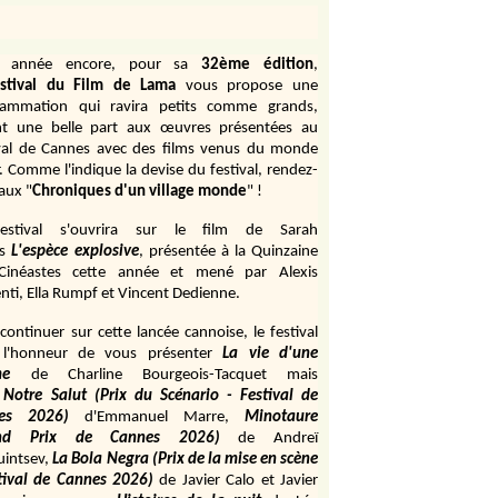
e année encore, pour sa
32ème édition
,
stival du Film de Lama
vous propose une
rammation qui ravira petits comme grands,
ant une belle part aux œuvres présentées au
val de Cannes avec des films venus du monde
r. Comme l'indique la devise du festival, rendez-
aux "
Chroniques d'un village monde
" !
estival s'ouvrira sur le film de Sarah
s
L'espèce explosive
, présentée à la Quinzaine
Cinéastes cette année et mené par Alexis
ti, Ella Rumpf et Vincent Dedienne.
continuer sur cette lancée cannoise, le festival
 l'honneur de vous présenter
La vie d'une
me
de
Charline Bourgeois-Tacquet
mais
Notre Salut (Prix du Scénario - Festival de
es 2026)
d'Emmanuel Marre,
Minotaure
and Prix de Cannes 2026)
de Andreï
uintsev,
La Bola Negra (Prix de la mise en scène
tival de Cannes 2026)
de Javier Calo et Javier