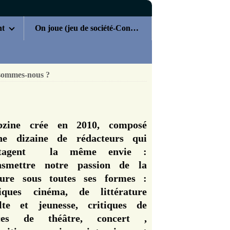
nt
On joue (jeu de société-Concours)
sommes-nous ?
zine crée en 2010, composé
ne dizaine de rédacteurs qui
rtagent la même envie :
nsmettre notre passion de la
ture sous toutes ses formes :
tiques cinéma, de littérature
lte et jeunesse, critiques de
èces de théâtre, concert ,