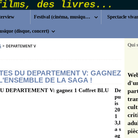
terview
Festival (cinéma, musique...)
Spectacle viva
sique (disque, concert)
Qui 
S
>
DEPARTEMENT V
TES DU DEPARTEMENT V: GAGNEZ
Web
L'ENSEMBLE DE LA SAGA !
d'u
De
pa
pu
tra
is
cul
20
cri
1
3,l
adu
a s
pi
ag