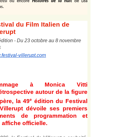
ossi ou encore
Histoires de la nuit
de Léa
s.
tival
du Film Italien de
lerupt
édition
-
Du
2
3
octobre au
8
novembre
6
festival-villerupt.com
mmage à Monica Vitti
étrospective autour de la figure
e
père, la 49
édition du Festival
Villerupt dévoile ses premiers
éments de programmation et
affiche officielle
.