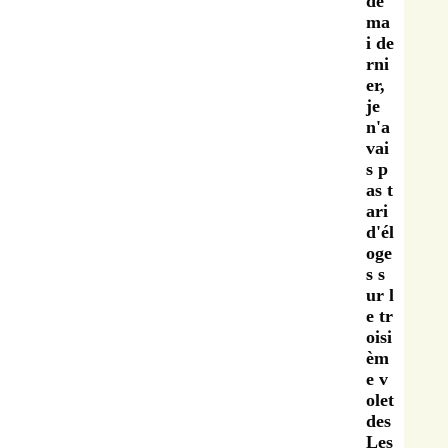
de
ma
i de
rni
er,
je
n'a
vai
s p
as t
ari
d'él
oge
s s
ur l
e tr
oisi
èm
e v
olet
des
Les