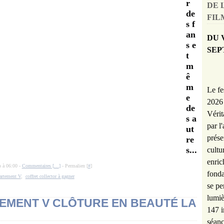
r
DE 
de
FILM
s f
an
DU 
s e
SEP
t
m
ê
m
Le fe
e
2026 
de
Vérit
s a
par l
ut
prése
re
s...
cultu
enric
o à 06:00 -
Commentaires [
…
]
- Permalien [
#
]
fonda
artement V
,
coffret collector à gagner
se pe
lumiè
TEMENT V CLÔTURE EN BEAUTÉ LA
147 i
séanc