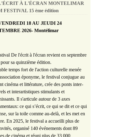
L'ÉCRIT À L'ÉCRAN MONTELIMAR
 FESTIVAL 15 ème édition
VENDREDI 18 AU JEUDI 24
TEMBRE 2026- Montélimar
stival De l'écrit à l'écran revient en septembre
pour sa quinzième édition.
able temps fort de l'action culturelle menée
'association éponyme, le festival conjugue au
nt cinéma et littérature, crée des ponts inter-
rels et interartistiques stimulants et
hissants. Il s'articule autour de 3 axes
mentaux: ce qui s’écrit, ce qui se dit et ce qui
nse, sur la toile comme au-delà, et les met en
re. En 2025, le festival a accueilli plus de
nvités, organisé 140 événements dont 89
es de cinéma et réuni plus de 33 000