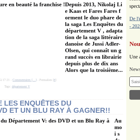
Depuis 2013, Nikolaj Li
spect
e Kaas et Fares Fares f
orment le duo phare de
De l'
la saga Les Enquêtes du
- 202
département V , adapta
tion de la saga littéraire
Nou
danoise de Jussi Adler-
Olsen, qui connaît un g
rand succès en librairie
Une a
depuis plus de dix ans
News
Alors que la troisième...
 à 17:21 -
Commentaires [
…
]
- Permalien [
#
]
Tags:
département V
 LES ENQUÊTES DU
VD ET UN BLU RAY À GAGNER!!
Au
mo
i s