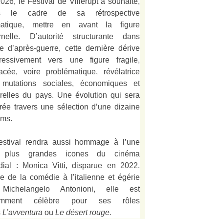
026, le Festival de Villerupt a souhaité,
s le cadre de sa rétrospective
matique, mettre en avant la figure
rnelle. D’autorité structurante dans
alie d’après-guerre, cette dernière dérive
ressivement vers une figure fragile,
acée, voire problématique, révélatrice
mutations sociales, économiques et
urelles du pays. Une évolution qui sera
strée travers une sélection d’une dizaine
lms.
estival rendra aussi hommage à l’une
 plus grandes icones du cinéma
ial : Monica Vitti, disparue en 2022.
e de la comédie à l’italienne et égérie
Michelangelo Antonioni, elle est
amment célèbre pour ses rôles
s
L’
avventura
ou
Le désert rouge
.