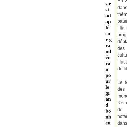
En 2
s e
dan
st
thé
ad
pate
ap
té
l’It
su
prog
r g
dépl
ra
des 
nd
cult
éc
illu
ra
de fi
n
po
ur
Le f
le
des
gr
mond
an
Rein
d
de 
bo
not
nh
eu
dan