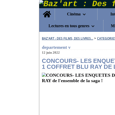
Home
Cinéma
In
Lectures en tous genres
Mu
BAZ'ART : DES FILMS, DES LIVRES...
>
CATEGORIE
departement v
12 juin 2022
CONCOURS- LES ENQUE
1 COFFRET BLU RAY DE 