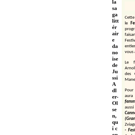
la
sa
ga
Cett
litt
le
Fe
ér
prog
air
fais
e
Festi
da
entie
no
vous 
ise
Le f
de
Arnol
Ju
des 
ssi
Manen
A
dl
Pour 
er-
aura
fem
Ol
aussi
se
Cann
n,
(Gr
qu
Zviag
i c
- Fes
on