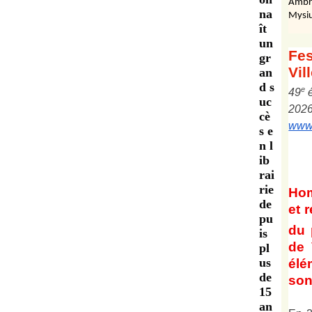
Ambr
na
Mysiu
ît
un
Fes
gr
Vil
an
d s
e
4
9
uc
202
cè
www.
s e
n l
ib
rai
rie
Ho
de
et
r
pu
du 
is
de 
pl
us
él
de
son 
15
an