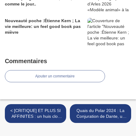
comme le jour..
Nouveauté poche :Étienne Kern ; La
vie meilleure: un feel good book pas
mièvre
Commentaires
Ajouter un commentaire
< [CRITIQUE] ET PLUS SI
Quais du Polar 2024 : La
AFFINITES : un huis clos
Conjuration de Dante, un
cinglant et efficace
thriller pré-apocalyptique
sous haute tension >